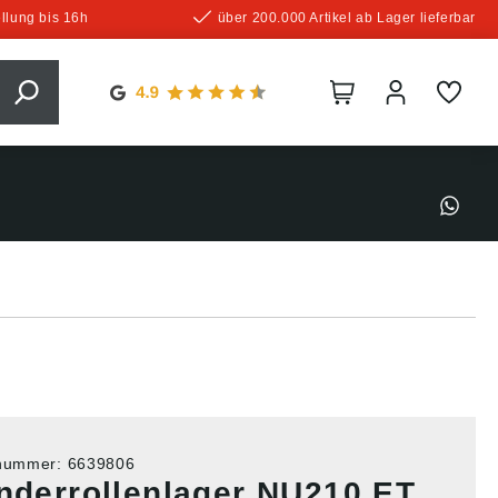
llung bis 16h
über 200.000 Artikel ab Lager lieferbar
tnummer:
6639806
inderrollenlager NU210 ET