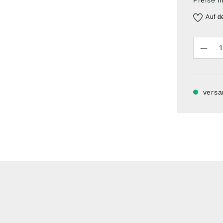
Auf d
Anzahl
versa