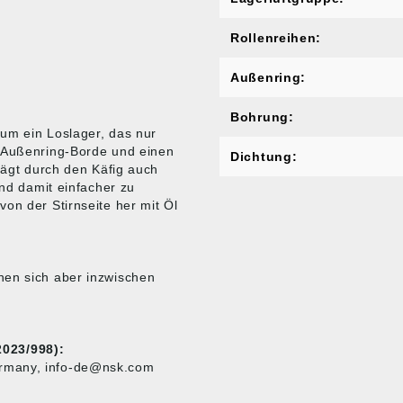
Rollenreihen:
Außenring:
Bohrung:
um ein Loslager, das nur
i Außenring-Borde und einen
Dichtung:
trägt durch den Käfig auch
und damit einfacher zu
on der Stirnseite her mit Öl
nen sich aber inzwischen
023/998):
ermany, info-de@nsk.com