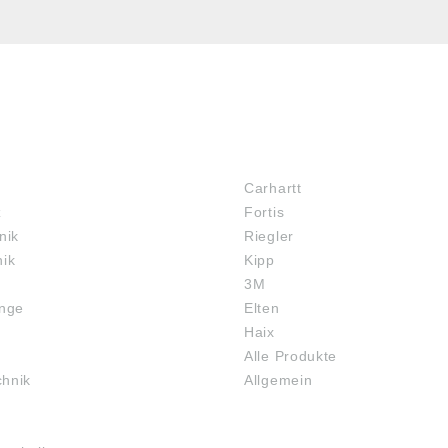
MARKENSHOPS
Carhartt
z
Fortis
nik
Riegler
nik
Kipp
3M
inge
Elten
Haix
Alle Produkte
chnik
Allgemein