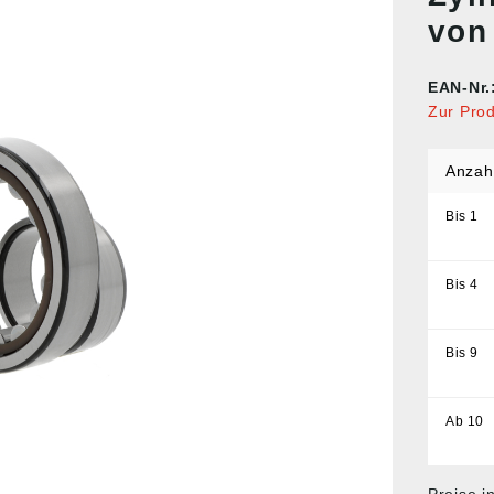
von
EAN-Nr.
Zur Pro
Anzah
Bis
1
Bis
4
Bis
9
Ab
10
Preise i