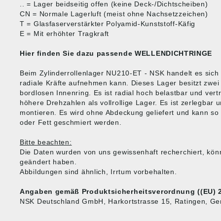
.. = Lager beidseitig offen (keine Deck-/Dichtscheiben)
CN = Normale Lagerluft (meist ohne Nachsetzzeichen)
T = Glasfaserverstärkter Polyamid-Kunststoff-Käfig
E = Mit erhöhter Tragkraft
Hier finden Sie dazu passende
WELLENDICHTRINGE
Beim Zylinderrollenlager NU210-ET - NSK handelt es sich 
radiale Kräfte aufnehmen kann. Dieses Lager besitzt zwe
bordlosen Innenring. Es ist radial hoch belastbar und ver
höhere Drehzahlen als vollrollige Lager. Es ist zerlegbar 
montieren. Es wird ohne Abdeckung geliefert und kann so v
oder Fett geschmiert werden.
Bitte beachten:
Die Daten wurden von uns gewissenhaft recherchiert, kön
geändert haben.
Abbildungen sind ähnlich, Irrtum vorbehalten.
Angaben gemäß Produktsicherheitsverordnung ((EU) 2
NSK Deutschland GmbH, Harkortstrasse 15, Ratingen, G