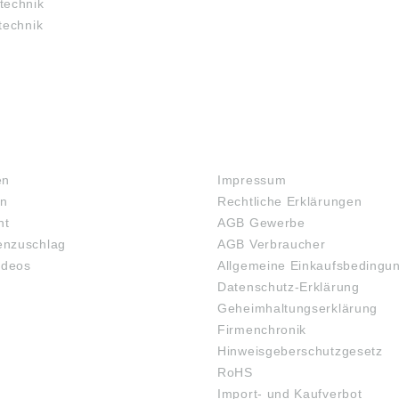
technik
technik
RECHTLICHES
en
Impressum
en
Rechtliche Erklärungen
ht
AGB Gewerbe
nzuschlag
AGB Verbraucher
ideos
Allgemeine Einkaufsbedingu
Datenschutz-Erklärung
Geheimhaltungserklärung
Firmenchronik
Hinweisgeberschutzgesetz
RoHS
Import- und Kaufverbot