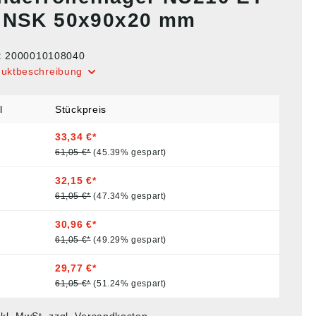
 NSK 50x90x20 mm
:
2000010108040
duktbeschreibung
l
Stückpreis
33,34 €*
61,05 €*
(45.39% gespart)
32,15 €*
61,05 €*
(47.34% gespart)
30,96 €*
61,05 €*
(49.29% gespart)
29,77 €*
61,05 €*
(51.24% gespart)
nkl. MwSt. zzgl. Versandkosten