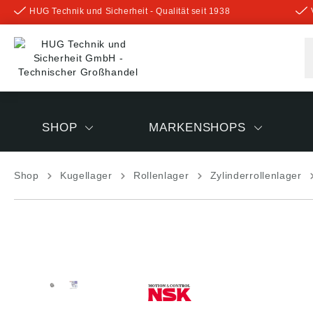
HUG Technik und Sicherheit - Qualität seit 1938
inhalt springen
SHOP
MARKENSHOPS
Shop
Kugellager
Rollenlager
Zylinderrollenlager