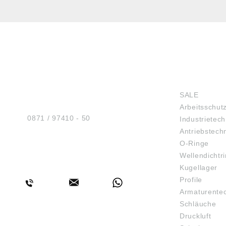
HUG® Technik und
SHOP
Sicherheit GmbH
SALE
Am Industriegleis 7
Arbeitsschut
D-84030 Ergolding
Tel.:
0871 / 97410 - 50
Industrietech
Antriebstech
O-Ringe
Wellendichtr
BERATUNG
Kugellager
Profile
Armaturente
Schläuche
Druckluft