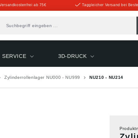
Versandkostenfrei ab 75€
Taggleicher Versand bei Beste
SERVICE
3D-DRUCK
Zylinderrollenlager NU000 - NU999
NU210 - NU214
Produk
Zyl