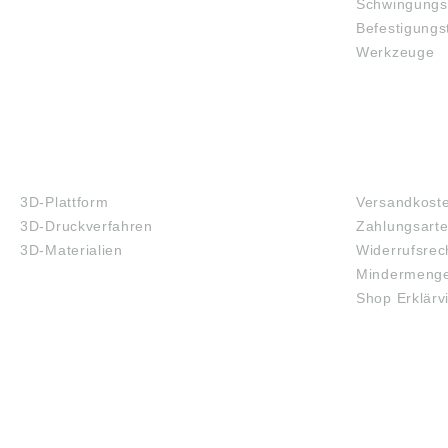
Schwingungs
Befestigungs
Werkzeuge
3D-DRUCK
FAQ
3D-Plattform
Versandkost
3D-Druckverfahren
Zahlungsart
3D-Materialien
Widerrufsrec
Mindermenge
Shop Erklärv