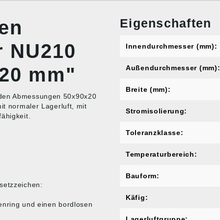
Eigenschaften
nen
er NU210
Innendurchmesser (mm):
x20 mm"
Außendurchmesser (mm)
Breite (mm):
t den Abmessungen 50x90x20
it normaler Lagerluft, mit
Stromisolierung:
ähigkeit.
Toleranzklasse:
Temperaturbereich:
Bauform:
setzzeichen:
Käfig:
enring und einen bordlosen
Lagerluftgruppe: