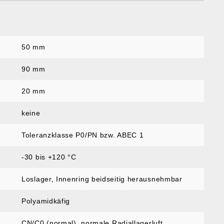
50 mm
:
90 mm
20 mm
keine
Toleranzklasse P0/PN bzw. ABEC 1
-30 bis +120 °C
Loslager, Innenring beidseitig herausnehmbar
Polyamidkäfig
CN/C0 (normal)
, normale Radiallagerluft