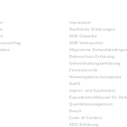
RECHTLICHES
en
Impressum
en
Rechtliche Erklärungen
ht
AGB Gewerbe
nzuschlag
AGB Verbraucher
ideos
Allgemeine Einkaufsbedingu
Datenschutz-Erklärung
Geheimhaltungserklärung
Firmenchronik
Hinweisgeberschutzgesetz
RoHS
Import- und Kaufverbot
Exportkontrollklausel für Ver
Qualitätsmanagement
Reach
Code of Conduct
AEO-Erklärung