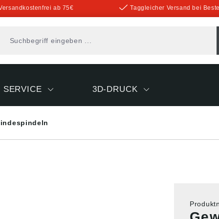
Versandkostenfrei ab 75€
Taggleicher Versand bei Beste
SERVICE
3D-DRUCK
indespindeln
Produk
Gew