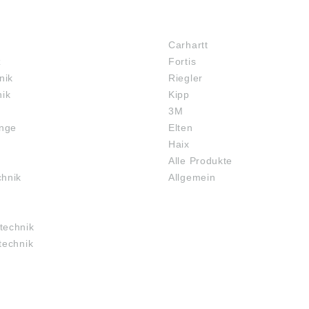
MARKENSHOPS
Carhartt
z
Fortis
nik
Riegler
nik
Kipp
3M
inge
Elten
Haix
Alle Produkte
chnik
Allgemein
technik
technik