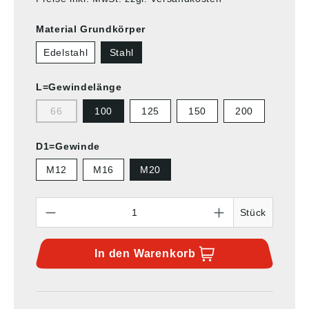
Material Grundkörper
Edelstahl
Stahl
L=Gewindelänge
66
100
125
150
200
D1=Gewinde
M12
M16
M20
Anzahl
Stück
In den
Warenkorb