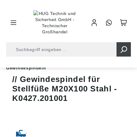
inhalt springen
Shop
Industrietechnik
Normteile
Stellfüße
Gewindespindeln
Gewindespindel für
Stellfüße M20X100 Stahl -
K0427.201001