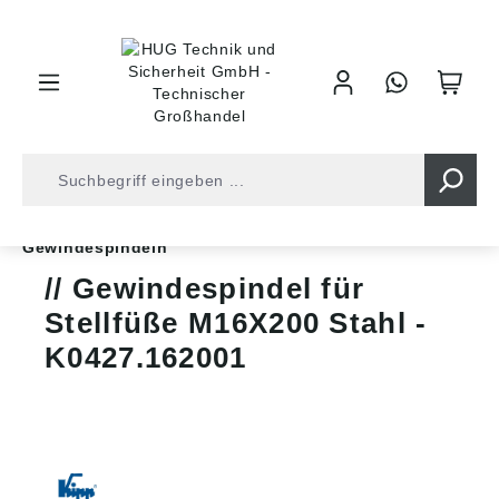
inhalt springen
Shop
Industrietechnik
Normteile
Stellfüße
Gewindespindeln
Gewindespindel für
Stellfüße M16X200 Stahl -
K0427.162001