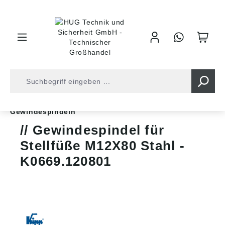
inhalt springen
Shop
Industrietechnik
Normteile
Stellfüße
Gewindespindeln
Gewindespindel für
Stellfüße M12X80 Stahl -
K0669.120801