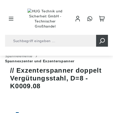
inhalt springen
Shop
Industrietechnik
Spannelemente
Spannelemente
Spannexzenter und Exzenterspanner
Exzenterspanner doppelt
Vergütungsstahl, D=8 -
K0009.08