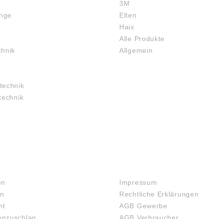
3M
inge
Elten
Haix
Alle Produkte
chnik
Allgemein
technik
technik
RECHTLICHES
en
Impressum
en
Rechtliche Erklärungen
ht
AGB Gewerbe
nzuschlag
AGB Verbraucher