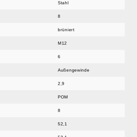
Stahl
8
brüniert
M12
6
Außengewinde
2,9
POM
8
52,1