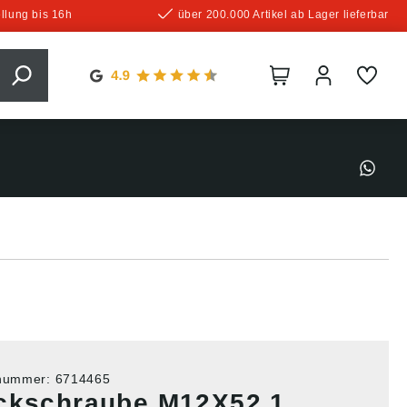
llung bis 16h
über 200.000 Artikel ab Lager lieferbar
tnummer:
6714465
ckschraube M12X52,1