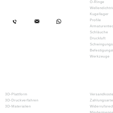
O-Ringe
Wellendichtr
BERATUNG
Kugellager
Profile
Armaturente
Schläuche
Druckluft
Schwingungs
Befestigungs
Werkzeuge
3D-DRUCK
FAQ
3D-Plattform
Versandkost
3D-Druckverfahren
Zahlungsart
3D-Materialien
Widerrufsrec
Mindermenge