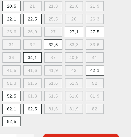
20,5
21
21,3
21,6
21,9
22,1
22,5
25,5
26
26,3
26,6
26,9
27
27,1
27,5
31
32
32,5
33,3
33,6
34
34,1
37
40,5
41
41,5
41,6
41,9
42
42,1
51,3
51,5
51,6
51,9
52
52,5
61,3
61,5
61,6
61,9
62,1
62,5
81,6
81,9
82
82,5