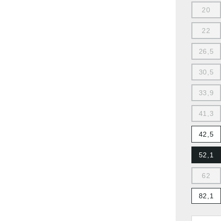
20
22
26,5
30,5
33,9
41,3
42,5
52,1
62
82,1
Anzahl