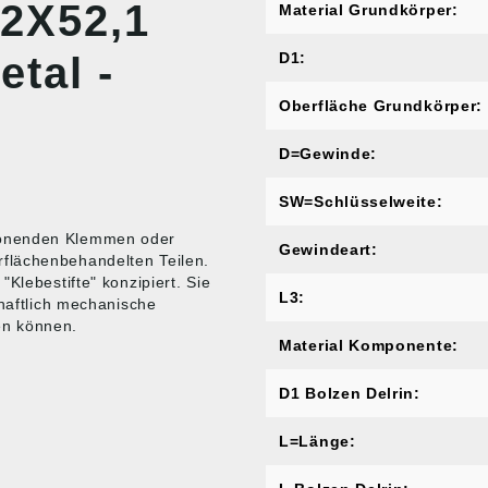
2X52,1
Material Grundkörper:
tal -
D1:
Oberfläche Grundkörper:
D=Gewinde:
SW=Schlüsselweite:
honenden Klemmen oder
Gewindeart:
flächenbehandelten Teilen.
Klebestifte" konzipiert. Sie
L3:
chaftlich mechanische
en können.
Material Komponente:
D1 Bolzen Delrin:
L=Länge: