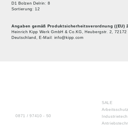
D1 Bolzen Delrin: 8
Sortierung: 12
Angaben gemäß Produktsicherheitsverordnung ((EU) 2
Heinrich Kipp Werk GmbH & Co.KG, Heubergstr. 2, 72172
Deutschland, E-Mail: info@kipp.com
HUG® Technik und
SHOP
Sicherheit GmbH
SALE
Am Industriegleis 7
Arbeitsschut
D-84030 Ergolding
Tel.:
0871 / 97410 - 50
Industrietech
Antriebstech