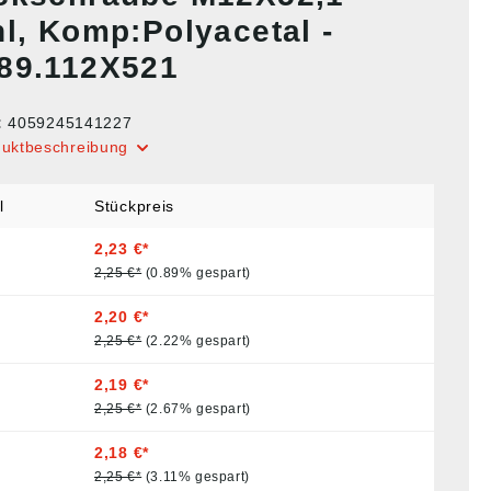
hl, Komp:Polyacetal -
89.112X521
:
4059245141227
duktbeschreibung
l
Stückpreis
2,23 €*
2,25 €*
(0.89% gespart)
2,20 €*
2,25 €*
(2.22% gespart)
2,19 €*
2,25 €*
(2.67% gespart)
2,18 €*
2,25 €*
(3.11% gespart)