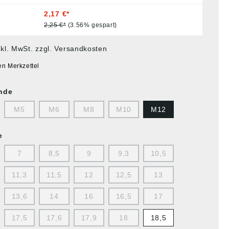
2,17 €*
2,25 €*
(3.56% gespart)
nkl. MwSt. zzgl. Versandkosten
en Merkzettel
nde
M5
M6
M8
M10
M12
e
7
8,5
9
9,3
10,5
11,3
11,5
12
12,5
13
13,6
14
16
16,5
17
17,5
17,6
17,9
18
18,5