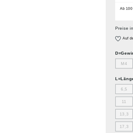
Ab
100
Preise i
Auf d
D=Gewi
M4
L=Läng
6,5
11
13,3
17,3