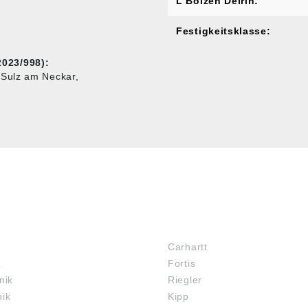
L Bolzen Delrin:
Festigkeitsklasse:
023/998):
 Sulz am Neckar,
MARKENSHOPS
Carhartt
z
Fortis
nik
Riegler
nik
Kipp