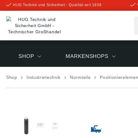
HUG Technik und Sicherheit - Qualität seit 1938
inhalt springen
SHOP
MARKENSHOPS
Shop
Industrietechnik
Normteile
Positioniereleme