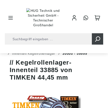
inhalt springen
Shop
Kugellager
Rollenlager
Kegelrollenlager
Innenteil Kegelrollenlager
30000 - 59999
Kegelrollenlager-
Innenteil 33885 von
TIMKEN 44,45 mm