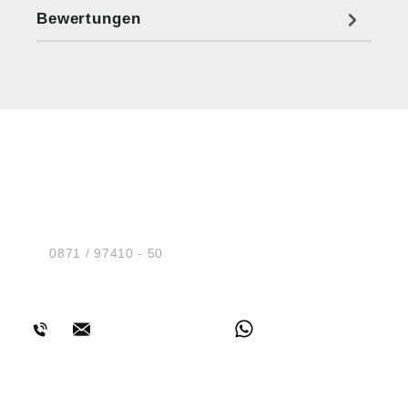
Bewertungen
HUG® Technik und
Sicherheit GmbH
Am Industriegleis 7
D-84030 Ergolding
Tel.:
0871 / 97410 - 50
BERATUNG