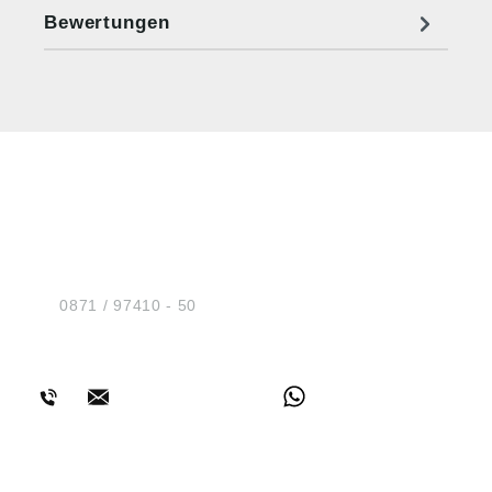
Bewertungen
HUG® Technik und
Sicherheit GmbH
Am Industriegleis 7
D-84030 Ergolding
Tel.:
0871 / 97410 - 50
BERATUNG