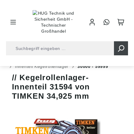
inhalt springen
Shop
Kugellager
Rollenlager
Kegelrollenlager
Innenteil Kegelrollenlager
30000 - 59999
Kegelrollenlager-
Innenteil 31594 von
TIMKEN 34,925 mm