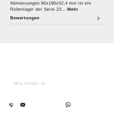
Abmessungen 90x160x52,4 mm ist ein
Rollenlager der Serie 23…
Mehr
Bewertungen
HUG® Technik und
Sicherheit GmbH
Am Industriegleis 7
D-84030 Ergolding
Tel.:
0871 / 97410 - 50
BERATUNG