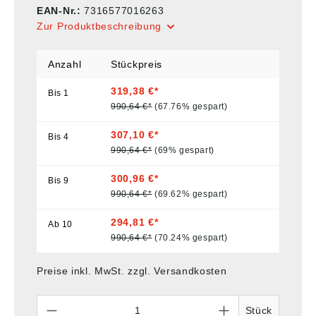
EAN-Nr.:
7316577016263
Zur Produktbeschreibung
Anzahl
Stückpreis
319,38 €*
Bis
1
990,64 €*
(67.76% gespart)
307,10 €*
Bis
4
990,64 €*
(69% gespart)
300,96 €*
Bis
9
990,64 €*
(69.62% gespart)
294,81 €*
Ab
10
990,64 €*
(70.24% gespart)
Preise inkl. MwSt. zzgl. Versandkosten
Anzahl
Stück