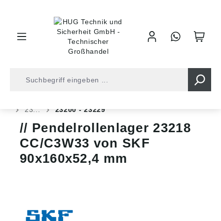
inhalt springen
Shop
Kugellager
Rollenlager
Pendelrollenlager
23...
23200 - 23229
Pendelrollenlager 23218
CC/C3W33 von SKF
90x160x52,4 mm