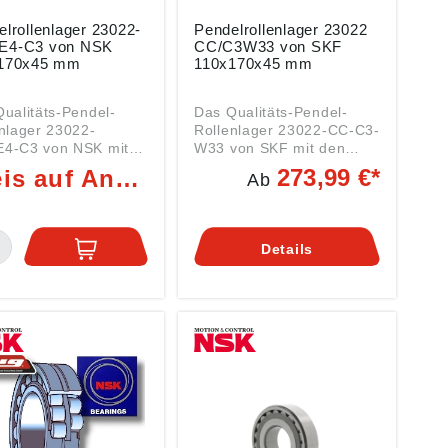
lrollenlager 23022-
Pendelrollenlager 23022
4-C3 von NSK
CC/C3W33 von SKF
170x45 mm
110x170x45 mm
ualitäts-Pendel-
Das Qualitäts-Pendel-
nlager 23022-
Rollenlager 23022-CC-C3-
4-C3 von NSK mit
W33 von SKF mit den
Abmessungen
Abmessungen
273,99 €*
Preis auf Anfrage
Ab
170x45 mm ist ein
110x170x45 mm ist ein
nlager der Serie
Rollenlager der Serie
 beidseitig offen, mit
23022 beidseitig offen, mit
ler Lagerluft, mit
erhöhter Lagerluft, mit
Details
ngeführtem Messing-
Standard-Käfig und mit
vkäfig, mit hoher
Umfangsnut und
igkeit. Daten:
Schmierbohrungen.
 (DI): 110 mm
Daten: Innen (DI): 110
e) Außen (DA): 170
mm (Welle) Außen (DA):
eite (B): 45 mm Art:
170 mm Breite (B): 45 mm
nlager Serie 23022
Art: Rollenlager Serie
olgenden Vor- und
23022 mit folgenden Vor-
etzzeichen: .. =
und Nachsetzzeichen: .. =
 beidseitig offen
Lager beidseitig offen
e
(keine