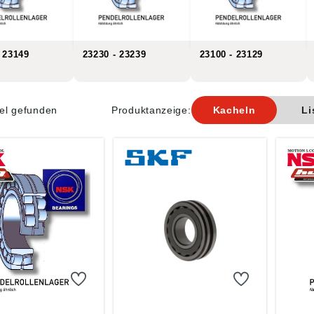
 23149
23230 - 23239
23100 - 23129
kel gefunden
Produktanzeige:
Kacheln
Li