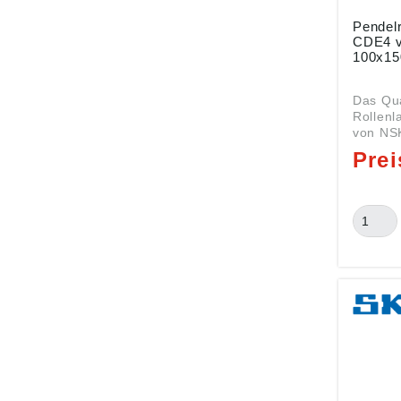
Pendelr
CDE4 
100x1
Das Qua
Rollen
von NS
Abmess
100x150
Rollenl
23020 b
normale
zweitei
Führung
Umfang
Schmie
Daten: 
mm (We
150 mm 
Art: Ro
23020 m
und Nac
Lager b