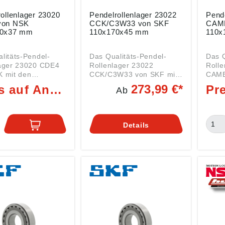
ollenlager 23020
Pendelrollenlager 23022
Pende
von NSK
CCK/C3W33 von SKF
CAME
50x37 mm
110x170x45 mm
110x
litäts-Pendel-
Das Qualitäts-Pendel-
Das Q
lager 23020 CDE4
Rollenlager 23022
Rolle
K mit den
CCK/C3W33 von SKF mit
CAME
ungen
den Abmessungen
den 
273,99 €*
Preis auf Anfrage
Ab
x37 mm ist ein
110x170x45 mm ist ein
110x
ager der Serie
Rollenlager der Serie
Rolle
eidseitig offen, mit
23022 beidseitig offen, mit
23022
r Lagerluft, mit
erhöhter Lagerluft, mit
norma
Details
ligem Stahlkäfig,
Standard-Käfig, mit
rolle
sring,
Umfangsnut und
Massi
snut und
Schmierbohrungen.
Tragfäh
rbohrungen.
Daten: Innen (DI): 110
Innen
Innen (DI): 100
mm (Welle) Außen (DA):
(Well
lle) Außen (DA):
170 mm Breite (B): 45 mm
mm Br
Breite (B): 37 mm
Art: Rollenlager Serie
Rolle
llenlager Serie
23022 mit folgenden Vor-
mit f
it folgenden Vor-
und Nachsetzzeichen: .. =
Nachs
hsetzzeichen: .. =
Lager beidseitig offen
Lager
eidseitig offen
(keine
(kein