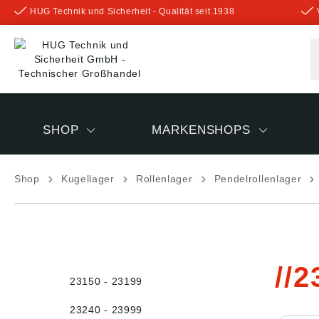
HUG Technik und Sicherheit - Qualität seit 1938
inhalt springen
SHOP
MARKENSHOPS
Shop
Kugellager
Rollenlager
Pendelrollenlager
23
23150 - 23199
23240 - 23999