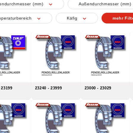
nendurchmesser (mm)
Außendurchmesser (mm)
peraturbereich
Käfig
mehr Filt
 23199
23240 - 23999
23000 - 23029