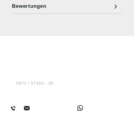
Bewertungen
HUG® Technik und
Sicherheit GmbH
Am Industriegleis 7
D-84030 Ergolding
Tel.:
0871 / 97410 - 50
BERATUNG