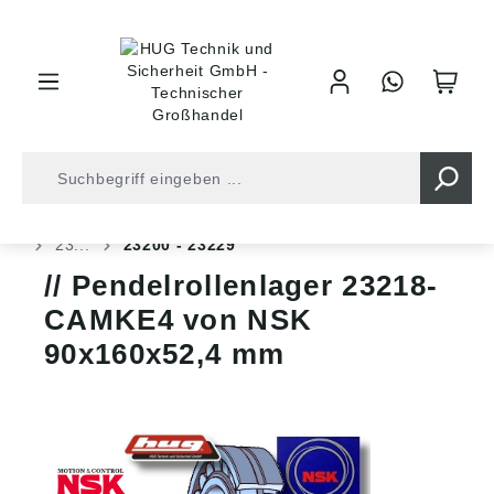
inhalt springen
Shop
Kugellager
Rollenlager
Pendelrollenlager
23...
23200 - 23229
Pendelrollenlager 23218-
CAMKE4 von NSK
90x160x52,4 mm