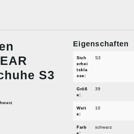
Eigenschaften
nen
WEAR
Sich
S3
erhei
tskla
chuhe S3
sse:
Größ
39
e:
hwarz
Weit
10
e:
Farb
schwarz
e: