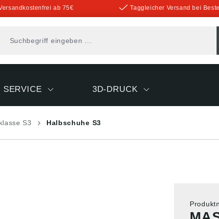
Versandkostenfrei ab 75€
Taggleicher Versand bei Beste
SERVICE
3D-DRUCK
klasse S3
Halbschuhe S3
Produk
MA