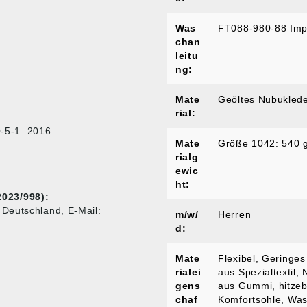
Was
FT088-980-88 Imp
chan
leitu
ng:
Mate
Geöltes Nubukled
rial:
-5-1: 2016
Mate
Größe 1042: 540 
rialg
ewic
ht:
023/998):
Deutschland, E-Mail:
m/w/
Herren
d:
Mate
Flexibel
, Geringes
rialei
aus Spezialtextil
, 
gens
aus Gummi, hitze
chaf
Komfortsohle
, Wa