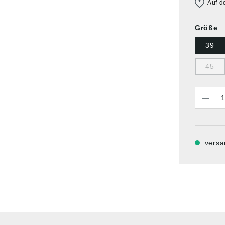
Auf d
Größe
39
45
Anzahl
versa