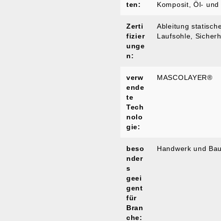
ten:
Komposit
, Öl- und
Zerti
Ableitung statische
fizier
Laufsohle
, Sicher
unge
n:
verw
MASCOLAYER®
ende
te
Tech
nolo
gie:
beso
Handwerk und Ba
nder
s
geei
gent
für
Bran
che: