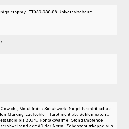
rägnierspray
, FT089-980-88 Universalschaum
er
g
 Gewicht
, Metallfreies Schuhwerk
, Nageldurchtrittschutz
Non-Marking Laufsohle – färbt nicht ab
, Sohlenmaterial
beständig bis 300°C Kontaktwärme
, Stoßdämpfende
sserabweisend gemäß der Norm
, Zehenschutzkappe aus