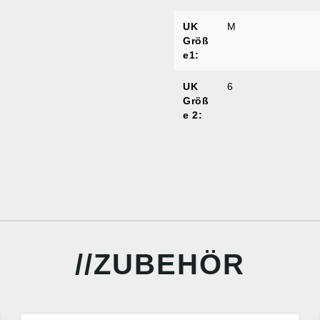
UK
M
Größ
e1:
UK
6
Größ
e 2:
ZUBEHÖR