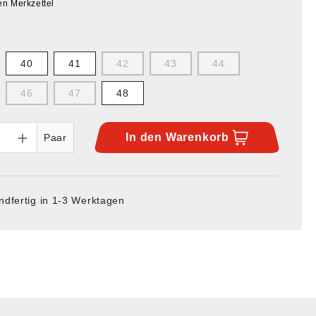
en Merkzettel
40
41
42
43
44
46
47
48
In den
Warenkorb
Paar
ndfertig in 1-3 Werktagen