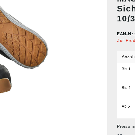
Sic
10/
EAN-Nr.
Zur Pro
Anzah
Bis
1
Bis
4
Ab
5
Preise i