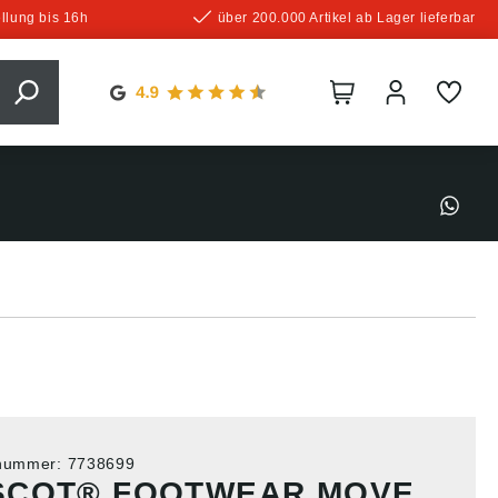
llung bis 16h
über 200.000 Artikel ab Lager lieferbar
tnummer:
7738699
SCOT® FOOTWEAR MOVE