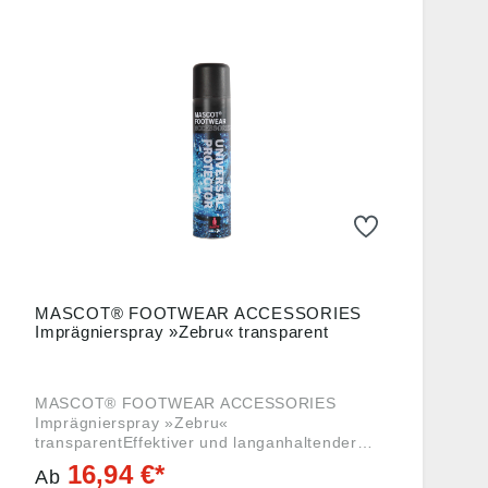
MASCOT® FOOTWEAR ACCESSORIES
Imprägnierspray »Zebru« transparent
MASCOT® FOOTWEAR ACCESSORIES
Imprägnierspray »Zebru«
transparentEffektiver und langanhaltender
Schutz für alle Arten von MaterialInnovative
16,94 €*
Ab
Carbon-Technologie mit langanhaltendem