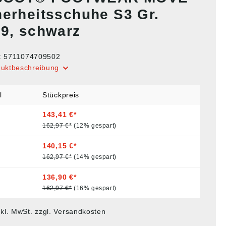
herheitsschuhe S3 Gr.
39, schwarz
:
5711074709502
duktbeschreibung
l
Stückpreis
143,41 €*
162,97 €*
(12% gespart)
140,15 €*
162,97 €*
(14% gespart)
136,90 €*
162,97 €*
(16% gespart)
nkl. MwSt. zzgl. Versandkosten