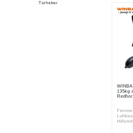
Türheber
WINBAG
135kg a
Redhor
Fenste
Luftki
Hilfsmit
schnell
Einbau 