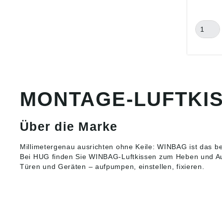
Auch un
Anhebe
Ausrich
Haushal
bestens
Sichere
Justier
von Fen
Zeiters
• Keine
MONTAGE-LUFTKI
Lieferu
Karton. Angaben gemä
Produkt
ung ((E
Über die Marke
Dissing
Bohrs Ve
Millimetergenau ausrichten ohne Keile: WINBAG ist das 
8660 S
Bei HUG finden Sie WINBAG-Luftkissen zum Heben und Au
info@r
Türen und Geräten – aufpumpen, einstellen, fixieren.