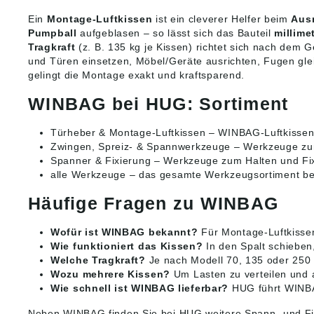
Ein
Montage-Luftkissen
ist ein cleverer Helfer beim
Aus
Pumpball
aufgeblasen – so lässt sich das Bauteil
millime
Tragkraft
(z. B. 135 kg je Kissen) richtet sich nach dem G
und Türen einsetzen, Möbel/Geräte ausrichten, Fugen glei
gelingt die Montage exakt und kraftsparend.
WINBAG bei HUG: Sortiment
Türheber & Montage-Luftkissen
– WINBAG-Luftkissen
Zwingen, Spreiz- & Spannwerkzeuge
– Werkzeuge zu
Spanner & Fixierung
– Werkzeuge zum Halten und Fix
alle Werkzeuge
– das gesamte Werkzeugsortiment b
Häufige Fragen zu WINBAG
Wofür ist WINBAG bekannt?
Für Montage-Luftkisse
Wie funktioniert das Kissen?
In den Spalt schieben,
Welche Tragkraft?
Je nach Modell 70, 135 oder 250 k
Wozu mehrere Kissen?
Um Lasten zu verteilen und 
Wie schnell ist WINBAG lieferbar?
HUG führt WINBAG
Neben WINBAG finden Sie bei HUG weitere
Spann- und F