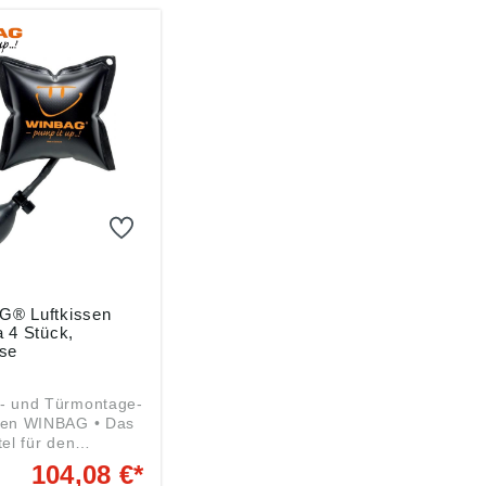
® Luftkissen
 4 Stück,
se
r- und Türmontage-
ssen WINBAG • Das
tel für den
en und perfekten
104,08 €*
von Fenstern •