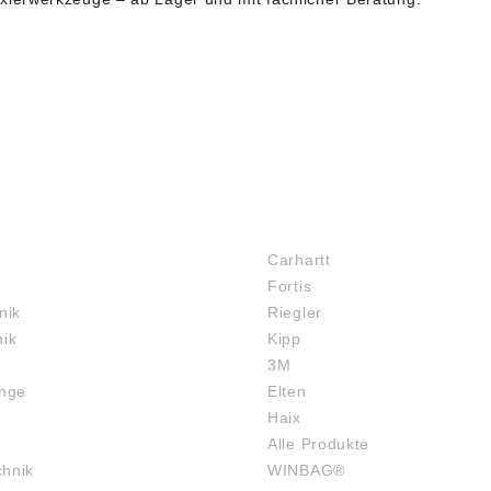
MARKENSHOPS
Carhartt
z
Fortis
nik
Riegler
nik
Kipp
3M
inge
Elten
Haix
Alle Produkte
chnik
WINBAG®