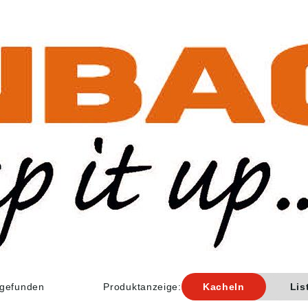
l gefunden
Produktanzeige:
Kacheln
Lis