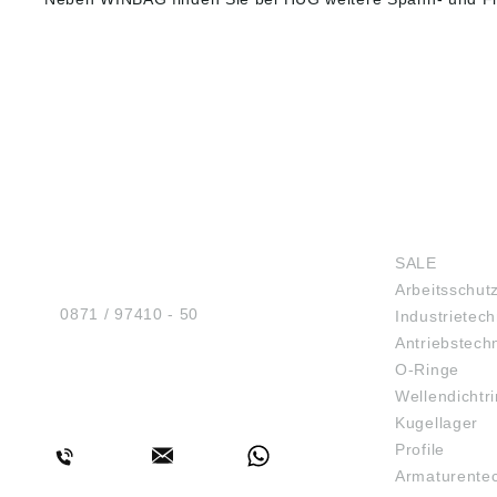
HUG® Technik und
SHOP
Sicherheit GmbH
SALE
Am Industriegleis 7
Arbeitsschut
D-84030 Ergolding
Tel.:
0871 / 97410 - 50
Industrietech
Antriebstech
O-Ringe
Wellendichtr
BERATUNG
Kugellager
Profile
Armaturente