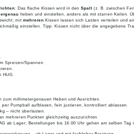
richten
: Das flache Kissen wird in den
Spalt
(z. B. zwischen Fe
tergenau
heben und einstellen, anders als mit starren Keilen. Üb
ewicht; mit
mehreren
Kissen lassen sich Lasten verteilen und a
chmäßig einstellen. Tipp: Kissen nicht über die angegebene Tra
.
m Spreizen/Spannen.
ieren.
ei HUG.
n zum millimetergenauen Heben und Ausrichten.
 per Pumpball aufblasen, fein justieren, kontrolliert ablassen.
g – nicht überlasten.
an mehreren Punkten gleichzeitig auszurichten.
 ab Lager; Bestellungen bis 16:00 Uhr gehen am selben Tag i
ixierwerkzeuge
– ab Lager und mit fachlicher Beratung.