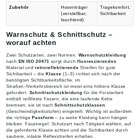
Schutzwirkung erfüllen
Zubehör
Hosenträger
Tragekomfort,
muss. Schutzklasse 0:
(verstellbar,
Sichtbarkeit
16 Meter pro Sekunde
leuchtend)
Kettengeschwindigkeit
Schutzklasse 1: 20
Meter pro Sekunde
Warnschutz & Schnittschutz –
Kettengeschwindigkeit
worauf achten
Schutzklasse 2: 24
Meter pro Sekunde
Zwei Schutzarten, zwei Normen.
Warnschutzkleidung
Kettengeschwindigkeit
Schutzklasse 3: 28
nach
EN ISO 20471
sorgt durch
fluoreszierendes
Meter pro Sekunde
Material und
retroreflektierende
Streifen für gute
Kettengeschwindigkeit
Sichtbarkeit – die
Klasse
(1–3) richtet sich nach der
benötigten Sichtbarkeitsfläche; im
Straßen-/Verkehrsbereich ist meist eine höhere Klasse
gefordert.
Schnittschutzkleidung
für die Forstarbeit
enthält reißfeste Fasern, die eine laufende Kette
bremsen; sie ist nach
Schnittschutzklassen
(Geschwindigkeitsstufen) eingeteilt. Wichtig ist außerdem
die richtige
Passform
– zu weite Kleidung kann hängen
bleiben. Faustregel: Schutzart nach Tätigkeit wählen, auf
die geforderte Klasse achten und die Sichtbarkeit durch
saubere, intakte Reflexstreifen erhalten.