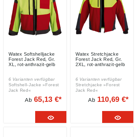
Hinterhose der
Hosenbeine mit
Reißverschluss zur
Belüftung •
Gürtelschlaufen und
Knöpfe für Hosenträger
• Bund der Hinterhose
erhöht,
körperformangepasst •
Im Schritt
Watex Softshelljacke
Watex Stretchjacke
eingearbeiteter Zwickel
Forest Jack Red, Gr.
Forest Jack Red, Gr.
für mehr
XL, rot-anthrazit-gelb
2XL, rot-anthrazit-gelb
Bewegungsfreiheit • 7-
lagige
6 Varianten verfügbar
6 Varianten verfügbar
Schnittschutzeinlage
Softshell-Jacke »Forest
Stretchjacke »Forest
Material: Obermaterial:
Jack Red«
Jack Red«
65 % Polyester, 35 %
Eigenschaften: •
Eigenschaften: •
Baumwolle Innenfutter:
65,13 €*
110,69 €*
Ab
Ab
Winddicht,
Wasserabweisend
100 % Polyester
wasserabweisend,
Ausführung • Mesh-
Schnittschutz: 100 %
atmungsaktiv
Innenfutter und -tasche
Polyester
Ausführung: • Zwei
aus Polyester • Zwei
Zulassung/Norm: EN
Seitentaschen, eine
Seitentaschen und eine
381 Teil 5, Form A,
vertikale Brust- und eine
vertikale Brusttasche mit
Klasse 1 Farbe: rot-
Oberarmtasche mit
Reißverschluss •
anthrazit-leuchtgelb