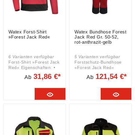
Watex Forst-Shirt
Watex Bundhose Forest
»Forest Jack Red«
Jack Red Gr. 50-52,
rot-anthrazit-gelb
6 Varianten verfügbar
5 Varianten verfügbar
Forst-Shirt »Forest Jack
Forstschutz-Bundhose
Red« Eigenschaften: •
»Forest Jack Red«
Atmungsaktiv •
Eigenschaften: •
31,86 €*
121,54 €*
Ab
Ab
Feuchtigkeitsregulierend
Wasser- und
Ausführung: •
schmutzabweisend
Reißverschluss bis zum
Ausführung: • Zwei
Kragen • Tasche mit
Seitentaschen mit
Reißverschluss auf
Reißverschluss •
linker Brustseite
Aufgesetzte
Material: 100%
Gesäßtasche mit Patte
Polyester Farbe: rot-
und Klettverschluss •
anthrazit-gelb
Zollstocktasche •
Seitentasche mit Patte
und Klettverschluss •