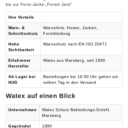
Schuhen machen das
Waldarbeiterkleidung ist
bis zur Forst-Jacke „Forest Jack".
spezielle Materialien
die Deutsche Prüf- und
möglich. Sie sind
Zertifizierungsstelle für
Ihre Vorteile
einerseits wasser- und
Land- und Forsttechnik
schmutzabweisend und
(DPLF), unter anderem
Warn- &
Warnshirts, Hosen, Jacken,
andererseits abrieb- und
in Zusammenarbeit mit
Schnittschutz
Forstkleidung
reißfest, was durch eine
dem Kuratorium für
spezielle
Wald- und Forsttechnik
Hohe
Warnschutz nach EN ISO 20471
Gewebestruktur erreicht
(KWF). Maßgebend ist
wird. Schutzklassen. Die
die Europäische Norm
Sichtbarkeit
Arbeitskleidung muss
(EN) für Schutzkleidung
den Schutzklassen
für die Benutzer
Erfahrener
Watex aus Marsberg, seit 1990
entsprechen,
handgeführter
Hersteller
pflegeleicht sein und
Kettensägen, kurz EN
neben Tragekomfort
381. Bei dieser Norm
Ab Lager bei
Bestellungen bis 16:00 Uhr gehen am
auch Bewegungsfreiheit
werden vier
HUG
selben Tag in den Versand
bieten. Dieser Anspruch
Schutzklassen
gilt für Helme und
unterschieden. Sie
Watex auf einen Blick
Handschuhe
richten sich nach der
gleichermaßen: Bei der
maximalen
Arbeit im Wald bleibt
Kettengeschwindigkeit
Unternehmen
Watex Schutz-Bekleidungs-GmbH,
nichts dem Zufall
(gemessen in Metern
Marsberg
überlassen. Norm.
pro Sekunde), bis zu der
Zuständig für den Test
die Kleidung ihre
Gegründet
1990
von
vorgeschriebene