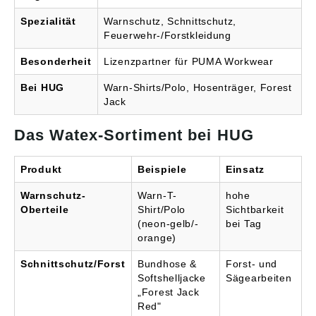
Waldarbeiterkleidung ist
Schutzwirkung erfüllen
Spezialität
Warnschutz, Schnittschutz,
die Deutsche Prüf- und
muss. Schutzklasse 0:
Zertifizierungsstelle für
16 Meter pro Sekunde
Feuerwehr-/Forstkleidung
Land- und Forsttechnik
Kettengeschwindigkeit
(DPLF), unter anderem
Schutzklasse 1: 20
Besonderheit
Lizenzpartner für PUMA Workwear
in Zusammenarbeit mit
Meter pro Sekunde
dem Kuratorium für
Kettengeschwindigkeit
Bei HUG
Warn-Shirts/Polo, Hosenträger, Forest
Wald- und Forsttechnik
Schutzklasse 2: 24
Jack
(KWF). Maßgebend ist
Meter pro Sekunde
die Europäische Norm
Kettengeschwindigkeit
Das Watex-Sortiment bei HUG
(EN) für Schutzkleidung
Schutzklasse 3: 28
für die Benutzer
Meter pro Sekunde
handgeführter
Kettengeschwindigkeit
Produkt
Beispiele
Einsatz
Kettensägen, kurz EN
381. Bei dieser Norm
Warnschutz-
Warn-T-
hohe
werden vier
Oberteile
Shirt/Polo
Sichtbarkeit
Schutzklassen
(neon-gelb/-
bei Tag
unterschieden. Sie
richten sich nach der
orange)
maximalen
Kettengeschwindigkeit
Schnittschutz/Forst
Bundhose &
Forst- und
(gemessen in Metern
Softshelljacke
Sägearbeiten
pro Sekunde), bis zu der
„Forest Jack
die Kleidung ihre
Red"
vorgeschriebene