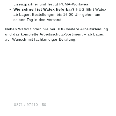
Lizenzpartner und fertigt PUMA-Workwear.
Wie schnell ist Watex lieferbar?
HUG führt Watex
ab Lager; Bestellungen bis 16:00 Uhr gehen am
selben Tag in den Versand.
Neben Watex finden Sie bei HUG weitere
Arbeitskleidung
und das komplette
Arbeitsschutz
-Sortiment – ab Lager,
auf Wunsch mit fachkundiger Beratung.
HUG® Technik und
Sicherheit GmbH
Am Industriegleis 7
D-84030 Ergolding
Tel.:
0871 / 97410 - 50