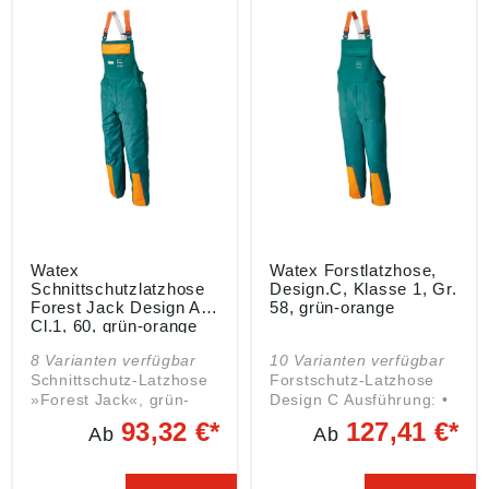
Reißverschluss • Lasche
Napoleontasche •
mit stabilem Metallring
Krageninnenseite und
unter der rechten
Außentaschen weich
Brustseite • Links
abgepolstert •
aufgesetzte Brusttasche
Unterarmbelüftung •
mit Patte und
Schulterbereich und
Klettverschluss •
Ellbogenverstärkung
Frontreißverschluss mit
aus abriebfestem und
Kinnschutz •
wasserabweisendem
Ärmelweitenverstellung
Oxford-Gewebe •
mittels Klettverschluss •
Frontreißverschluss mit
Kordelzug am Saum •
Kinnschutz •
Leicht verlängertes
Ärmelweitenverstellung
Rückenteil Material:
mit Klettverschluss •
Watex
Watex Forstlatzhose,
Obermaterial: 100 %
Kordelzug am Saum
Schnittschutzlatzhose
Design.C, Klasse 1, Gr.
Polyester mit TPU-
Material: Obermaterial:
Forest Jack Design A,
58, grün-orange
Membrane Innenfutter:
92 % Polyester, 8 %
Cl.1, 60, grün-orange
100 % Polyester-Fleece
Elasthan Farbe:
8 Varianten verfügbar
10 Varianten verfügbar
Farbe: leuchtgelb-rot-
leuchtgelb-rot-grau
Schnittschutz-Latzhose
Forstschutz-Latzhose
grau
»Forest Jack«, grün-
Design C Ausführung: •
leuchtorange
Elastische, verstellbare
93,32 €*
127,41 €*
Ab
Ab
Ausführung: • Seitlicher
Hosenträger • Zwei
Schlitz • Elastische,
aufgesetzte
verstellbare
Seitentaschen • Gesäß-,