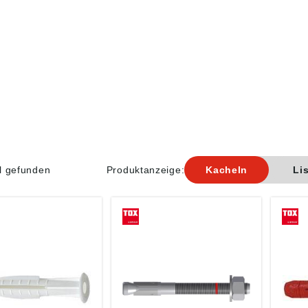
el gefunden
Produktanzeige:
Kacheln
Li