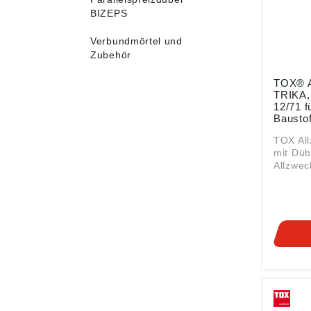
BIZEPS
Verbundmörtel und
Zubehör
TOX® A
TRIKA,
12/71 f
Baustof
25 Stü
TOX Al
mit Düb
Allzwec
alle Bau
geteilt
Dübelk
Drehsi
Dübelha
am Düb
verhind
im Baust
allen B
Verkno
• Spreiz