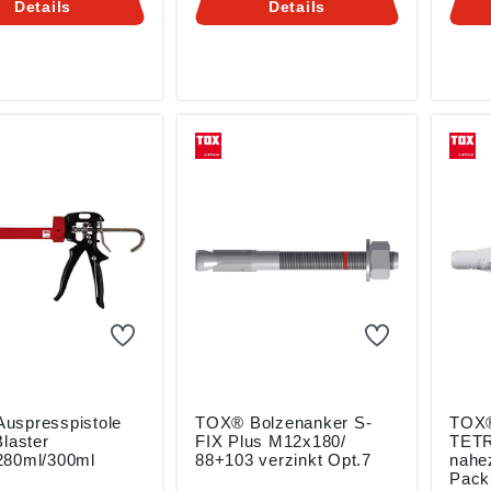
Details
Details
zungsverhältnis •
Dübel-Technik GmbH,
Sprei
ischer Griff •
Brunnenstr. 31, 72505
beweg
Profi-Qualität für
Krauchenwies, DE,
und f
nsprüche an
info@tox.de
Lange
ssigkeit und
siche
it Angaben
Extre
Drehf
sicherheitsverordn
Mitdr
U) 2023/998): Tox-
Auch 
Technik GmbH,
Gewi
str. 31, 72505
Anga
enwies, DE,
Produ
x.de
ung (
Dübe
Brunn
Krau
info
uspresspistole
TOX® Bolzenanker S-
TOX®
Blaster
FIX Plus M12x180/
TETR
280ml/300ml
88+103 verzinkt Opt.7
nahez
Pack