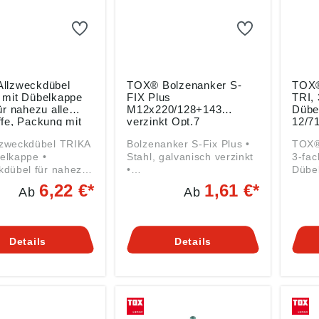
llzweckdübel
TOX® Bolzenanker S-
TOX®
 mit Dübelkappe
FIX Plus
TRI, 
ür nahezu alle
M12x220/128+143
Dübe
fe, Packung mit
verzinkt Opt.7
12/7
ck
Pack
lzweckdübel TRIKA
Bolzenanker S-Fix Plus •
TOX® 
elkappe •
Stahl, galvanisch verzinkt
3-fac
kdübel für nahezu
•
Dübe
stoffe • 3-fach
Drehmomentkontrollierter
Dübel
6,22 €*
1,61 €*
Ab
Ab
er Dübelkörper mit
Dübel mit langem
Dreh
appe •
Gewinde, Unterlegscheibe
Dübel
cherungen am
und Sechskantmutter • 2
am Dü
ls und Drehflügel
mögliche
in fe
Details
Details
elkörper
Verankerungstiefen für die
Beto
ern das Mitdrehen
Befestigung
Mauer
off • Hält in fast
unterschiedlichster
sich 
austoffen • Sichere
Anbauteilstärken •
Loch
tung in Hohlräumen
Reduzierung der Achs-
hinte
t zuverlässig in
und Randabstände um bis
sonst