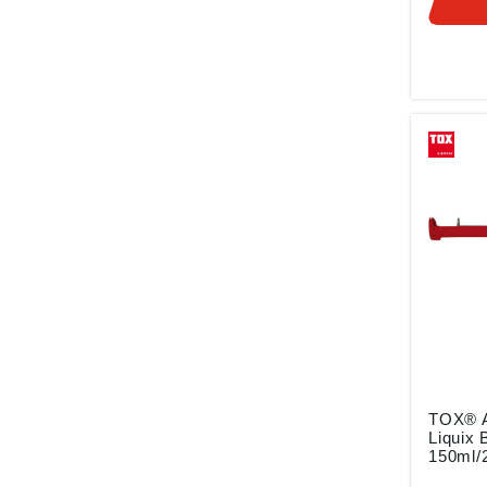
Überset
Ergonom
Stabile 
hohe A
Zuverlä
Langlebigke
gemäß
Produkt
ung ((E
Dübel-
Brunnen
Krauch
info@to
TOX® A
Liquix 
150ml/