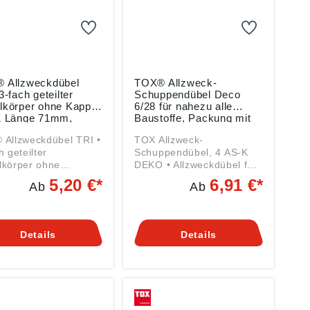
 Allzweckdübel
TOX® Allzweck-
3-fach geteilter
Schuppendübel Deco
lkörper ohne Kappe
6/28 für nahezu alle
1 Länge 71mm,
Baustoffe, Packung mit
ung mit 25 Stück
100 Stück
Allzweckdübel TRI •
TOX Allzweck-
h geteilter
Schuppendübel, 4 AS-K
lkörper ohne
DEKO • Allzweckdübel fur
kappe • Mit
nahezu alle Baustoffe • 4-
5,20 €*
6,91 €*
Ab
Ab
sicherungen am
fach geteilter Dübelkorper
hals und Drehflügel
fur eine gleichmäßige
belkörper • Spreizt
Kraftverteilung •
sten Baustoffen wie
Drehsicherungen am
Details
Details
n und festem
Dübelhals und Drehflügel
werk • Verknotet
am Dübelkorper
in
verhindern das Mitdrehen
steinmauerwerk und
im Baustoff • Schrauben
r Gipskarton- oder
lassen sich durch die
igen Platten •
besondere Geometrie