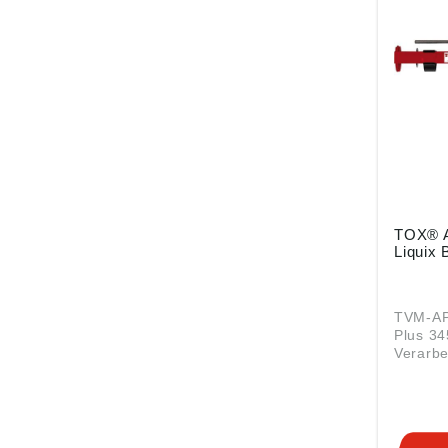
Vollstei
Vorste
Angabe
Produkt
ung ((E
Dübel-
Brunnen
Krauch
info@to
TOX® A
Liquix 
TVM-AP 
Plus 345 Schne
Verarbe
Verbund
Kartusc
Side-by
Geringe
durch 