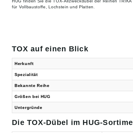
HUG finden Sie die TOX-Allzweckdübel der Reihen TRIKA u
gemäß
Produkt
für Vollbaustoffe, Lochstein und Platten.
ung ((E
Dübel-
Brunnen
Krauch
info@to
TOX auf einen Blick
Herkunft
Spezialität
Bekannte Reihe
Größen bei HUG
Untergründe
Die TOX-Dübel im HUG-Sortime