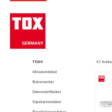
TOX®
57 Artik
Allzweckdübel
Bolzenanker
Dämmstoffdübel
Gipskartondübel
Parallelspreizdübel