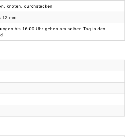
(EU) 2023/998): Tox-
Brunnenstr. 31, 72505
en, knoten, durchstecken
l-Technik GmbH,
Krauchenwies, DE,
enstr. 31, 72505
info@tox.de
is 12 mm
chenwies, DE,
@tox.de
lungen bis 16:00 Uhr gehen am selben Tag in den
nd