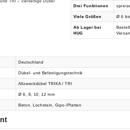
nd TRI – vielseitige Dübel
Produktsicherheitsverordn
ung (
Drei Funktionen
spreiz
sicherheitsverordn
ung ((EU) 2023/998): Tox-
Dübe
U) 2023/998): Tox-
Dübel-Technik GmbH,
Brunn
Viele Größen
Ø 6 b
Technik GmbH,
Brunnenstr. 31, 72505
Krau
str. 31, 72505
Krauchenwies, DE,
info
enwies, DE,
info@tox.de
Ab Lager bei
Bestel
x.de
HUG
Versa
Deutschland
Dübel- und Befestigungstechnik
Allzweckdübel TRIKA / TRI
Ø 6, 8, 10, 12 mm
Beton, Lochstein, Gips-/Platten
nt