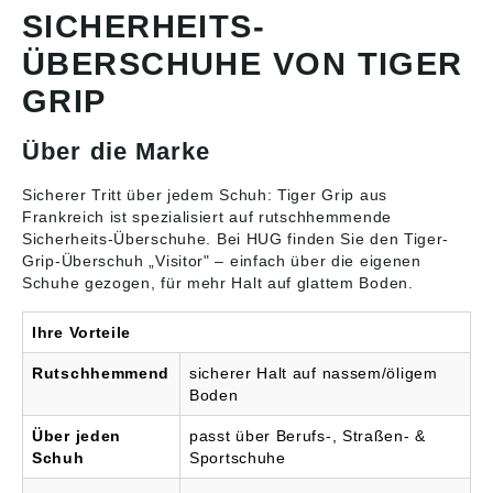
Profil-Sohle Tiger-grip®,
SICHERHEITS-
abriebfest und
ÜBERSCHUHE VON TIGER
beständig gegen
Kohlenwasserstoffe
GRIP
(FO) • Verstellbarer
Riemen mit Velcro-
Klettverschluss •
Über die Marke
Erhältlich in 3 Größen
passend für Gr. 34 bis
50 • Waschbar, Hand/
Sicherer Tritt über jedem Schuh: Tiger Grip aus
Maschine und
Frankreich ist spezialisiert auf rutschhemmende
autoklavierbar • Für den
Sicherheits-Überschuhe
. Bei HUG finden Sie den Tiger-
dauerhaften Einsatz
Grip-Überschuh „Visitor" – einfach über die eigenen
Material: Kautschuk
Schuhe gezogen, für mehr Halt auf glattem Boden.
Ihre Vorteile
Rutschhemmend
sicherer Halt auf nassem/öligem
Boden
Über jeden
passt über Berufs-, Straßen- &
Schuh
Sportschuhe