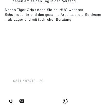
gehen am selben Tag in den Versand.
Neben Tiger Grip finden Sie bei HUG weiteres
Schuhzubehör
und das gesamte
Arbeitsschutz
-Sortiment
– ab Lager und mit fachlicher Beratung.
HUG® Technik und
Sicherheit GmbH
Am Industriegleis 7
D-84030 Ergolding
Tel.:
0871 / 97410 - 50
BERATUNG