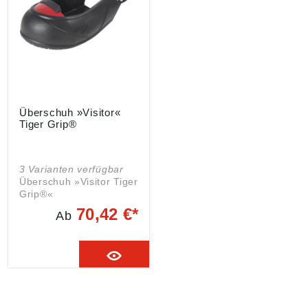
Überschuh »Visitor«
Tiger Grip®
3 Varianten verfügbar
Überschuh »Visitor Tiger
Grip®«
Norm/Zulassung: EN
70,42 €*
Ab
ISO 20345 SRC
Ausführung: •
Schutzkappen zum
Tragen über
Freizeitschuhen •
Schutzkappe aus ultra
leichtem Titan-
Aluminium • Antirutsch