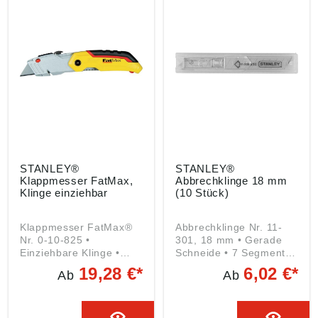
Polyesterplatte, Nylon
Polyesterplatte, Nylon
undLinoleum Angaben
undLinoleum Angaben
gemäß
gemäß
Produktsicherheitsveror
Produktsicherheitsveror
dnung ((EU) 2023/998):
dnung ((EU) 2023/998):
Stanley Black & Decker
Stanley Black & Decker
Outdoor GmbH,
Outdoor GmbH,
Wiesenstraße 9, 66129
Wiesenstraße 9, 66129
Saarbrücken, DE,
Saarbrücken, DE,
mtdeurope@mtdproduct
mtdeurope@mtdproduct
s.com
s.com
STANLEY®
STANLEY®
Klappmesser FatMax,
Abbrechklinge 18 mm
Klinge einziehbar
(10 Stück)
Klappmesser FatMax®
Abbrechklinge Nr. 11-
Nr. 0-10-825 •
301, 18 mm • Gerade
Einziehbare Klinge •
Schneide • 7 Segmente
Schneller
Angaben gemäß
19,28 €*
6,02 €*
Ab
Ab
Klingenwechsel ohne
Produktsicherheitsveror
Werkzeug • Klingen im
dnung ((EU) 2023/998):
Handgriff verstaubar •
Stanley Black & Decker
Gürtelklip Lieferung: Mit
Outdoor GmbH,