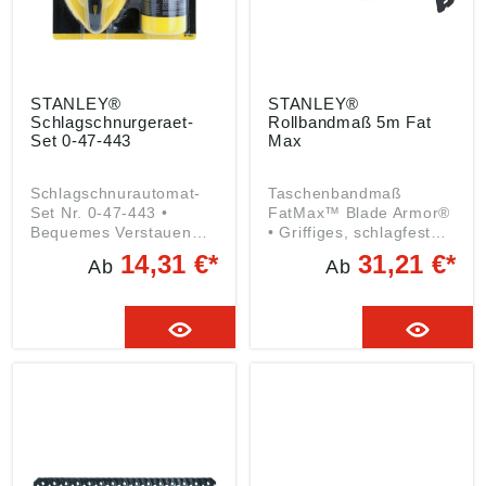
STANLEY®
STANLEY®
Schlagschnurgeraet-
Rollbandmaß 5m Fat
Set 0-47-443
Max
Schlagschnurautomat-
Taschenbandmaß
Set Nr. 0-47-443 •
FatMax™ Blade Armor®
Bequemes Verstauen
• Griffiges, schlagfestes
des Hakens im Gehäuse
DynaGrip-Gehäuse •
14,31 €*
31,21 €*
Ab
Ab
• Schlagfestes Gehäuse
Gürtelclip •
aus ABS-Kunststoff •
Automatischer
Kurbel kann in das
Bandrücklauf, mit
Gehäuse geklappt
Feststellvorrichtung •
werden • Schiebefach
Besonders großer
für leichtes und
Haken • Band mit Mylar-
schnelles Befüllen •
Schutzbeschichtung •
Edelstahl-Endhaken für
Bis zu 3,35 m horizontal
Widerstandsfähigkeit
ausziehbar, ohne zu
und Rostschutz Inhalt: 1
knicken • 2-farbige
Schlagschnurautomat
mm/cm-Teilung • Für