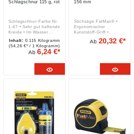
Schlagschnur 115 g, rot
156 mm
Schlagschnur-Farbe Nr.
Stichsäge FatMax® •
1-47 • Sehr gut haftende
Ergonomischer
Kreide • Im Wasser
Kunststoff-Griff •
schwer löslich •
JETCUT® für ein
20,32 €*
Inhalt:
0.115 Kilogramm
Ab
Kunststoffdose mit
schnelleres Sägen •
(54,26 €* / 1 Kilogramm)
wiederverschließbarem
Besonders geeignet für
6,24 €*
Ab
Einfüllstutzen Angaben
den Trockenbauer zur
gemäß
Verarbeitung von
Produktsicherheitsveror
Gipskartonplatten
dnung ((EU) 2023/998):
Angaben gemäß
Stanley Black & Decker
Produktsicherheitsveror
Outdoor GmbH,
dnung ((EU) 2023/998):
Wiesenstraße 9, 66129
Stanley Black & Decker
Saarbrücken, DE,
Outdoor GmbH,
mtdeurope@mtdproduct
Wiesenstraße 9, 66129
s.com
Saarbrücken, DE,
mtdeurope@mtdproduct
s.com