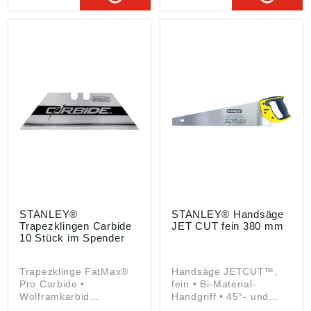
3 Ersatzklingen.
Wiesenstraße 9, 66129
Angaben gemäß
Saarbrücken, DE,
Produktsicherheitsveror
mtdeurope@mtdproduct
dnung ((EU) 2023/998):
s.com
Stanley Black & Decker
Outdoor GmbH,
Wiesenstraße 9, 66129
Saarbrücken, DE,
mtdeurope@mtdproduct
s.com
STANLEY®
STANLEY® Handsäge
Trapezklingen Carbide
JET CUT fein 380 mm
10 Stück im Spender
Trapezklinge FatMax®
Handsäge JETCUT™,
Pro Carbide •
fein • Bi-Material-
Wolframkarbid
Handgriff • 45°- und
beschichtete HM-
90°-Anschlag • 2 x