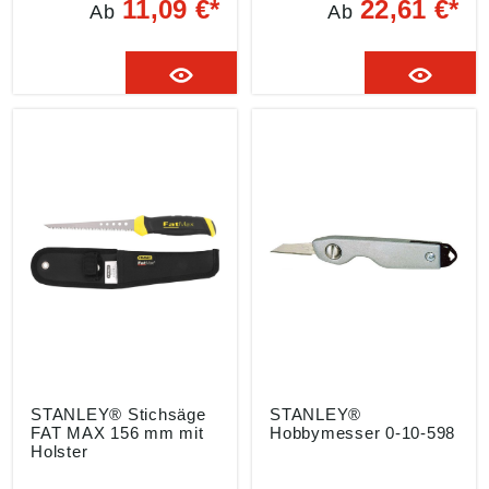
11,09 €*
22,61 €*
Ab
Ab
Legierung • Für
Hardpoint-Verzahnung
allgemeine und schwere
für längere
Schneidearbeiten, in
Nutzungsdauer •
Teppich und Vinyl • 5 x
Aggressiver Verzahnung
langlebiger als
mit 3 Schneidkanten für
vergleichbare Klinge
schnelleres und
Lieferumfang: 10 Stück
genaueres Sägen • Für
im Spender Angaben
sauberes und genaues
gemäß
Sägen von Hartholz,
Produktsicherheitsveror
laminierten Brettern und
dnung ((EU) 2023/998):
Kunststoff Angaben
Stanley Black & Decker
gemäß
Outdoor GmbH,
Produktsicherheitsveror
Wiesenstraße 9, 66129
dnung ((EU) 2023/998):
Saarbrücken, DE,
Stanley Black & Decker
mtdeurope@mtdproduct
Outdoor GmbH,
s.com
Wiesenstraße 9, 66129
Saarbrücken, DE,
mtdeurope@mtdproduct
s.com
STANLEY® Stichsäge
STANLEY®
FAT MAX 156 mm mit
Hobbymesser 0-10-598
Holster