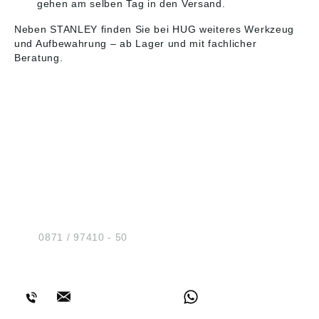
gehen am selben Tag in den Versand.
Neben STANLEY finden Sie bei HUG weiteres
Werkzeug
und Aufbewahrung
– ab Lager und mit fachlicher
Beratung.
HUG® Technik und
Sicherheit GmbH
Am Industriegleis 7
D-84030 Ergolding
Tel.:
0871 / 97410 - 50
BERATUNG