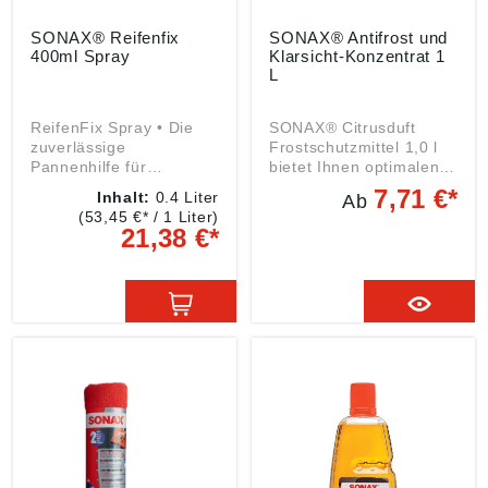
SONAX® Reifenfix
SONAX® Antifrost und
400ml Spray
Klarsicht-Konzentrat 1
L
ReifenFix Spray • Die
SONAX® Citrusduft
zuverlässige
Frostschutzmittel 1,0 l
Pannenhilfe für
bietet Ihnen optimalen
unterwegs • Macht
Schutz vor Frost und
7,71 €*
Inhalt:
0.4 Liter
Ab
platte Reifen wieder
Schmutz.
(53,45 €* / 1 Liter)
fahrbereit – ohne
SicherheitsdatenblattSig
21,38 €*
Reifenwechsel •
nalwort: Achtung
Verschließt kleine
Gefahrenhinweise:H319:
Löcher im Reifen und
Verursacht schwere
pumpt ihn gleichzeitig
Augenreizung;H226:
wieder auf • Geeignet
Flüssigkeit und Dampf
für alle gängigen
entzündbar Angaben
Reifentypen bis maximal
gemäß
195 x 16" • Praktisch,
Produktsicherheitsveror
schnell und sicher
dnung ((EU) 2023/998):
Signalwort: Gefahr
SONAX GmbH,
Gefahrenhinweise:
Münchener Str. 75,
H222: Extrem
86633 Neuburg, DE,
entzündbares Aerosol;
info@sonax.de