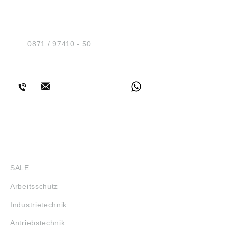
HUG® Technik und
Sicherheit GmbH
Am Industriegleis 7
D-84030 Ergolding
Tel.:
0871 / 97410 - 50
BERATUNG
SHOP
SALE
Arbeitsschutz
Industrietechnik
Antriebstechnik