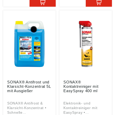
von Innenscheiben und
glanz- und
Spiegeln • Auch im
farbauffrischend •
Haushalt zur Reinigung
Hochwertiges
von Spiegeln und
Carnaubawachs schützt
Fenstern bestens
nachhaltig vor
geeignet Angaben
Witterungseinflüssen •
gemäß
Auch mit der
Produktsicherheitsveror
Poliermaschine zu
dnung ((EU) 2023/998):
verarbeiten Angaben
SONAX GmbH,
gemäß
Münchener Str. 75,
Produktsicherheitsveror
86633 Neuburg, DE,
dnung ((EU) 2023/998):
info@sonax.de
SONAX GmbH,
Münchener Str. 75,
86633 Neuburg, DE,
info@sonax.de
SONAX® Antifrost und
SONAX®
Klarsicht-Konzentrat 5L
Kontaktreiniger mit
mit Ausgießer
EasySpray 400 ml
SONAX® Antifrost &
Elektronik- und
Klarsicht-Konzentrat •
Kontaktreiniger mit
Schnelle
EasySpray •