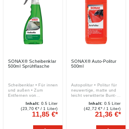
Angaben gemäß
Tenside • Phosphatfrei
Produktsicherheitsveror
und pH-neutral
dnung ((EU) 2023/998):
Signalwort: Achtung
SONAX GmbH,
Gefahrenhinweise:
Münchener Str. 75,
H319: Verursacht
86633 Neuburg, DE,
schwere Augenreizung;
info@sonax.de
H317: Kann allergische
Hautreaktionen
verursachen Angaben
gemäß
Produktsicherheitsveror
dnung ((EU) 2023/998):
SONAX® Scheibenklar
SONAX® Auto-Politur
SONAX GmbH,
500ml Sprühflasche
500ml
Münchener Str. 75,
86633 Neuburg, DE,
info@sonax.de
Scheibenklar • Für innen
Autopolitur • Politur für
und außen • Zum
neuwertige, matte und
Entfernen von
leicht verwitterte Bunt-
Insektenverschmutzung
und Metallic-Lacke •
Inhalt:
0.5 Liter
Inhalt:
0.5 Liter
en und Straßenschmutz
Feinste Schleifmittel
(23,70 €* / 1 Liter)
(42,72 €* / 1 Liter)
von Fahrzeugscheiben
reinigen schonend die
11,85 €*
21,36 €*
und Scheinwerfern •
Lackoberfläche •
Beseitigt Schmierfilme
Beseitigt feinste
und Nikotinrückstände
Unebenheiten und wirkt