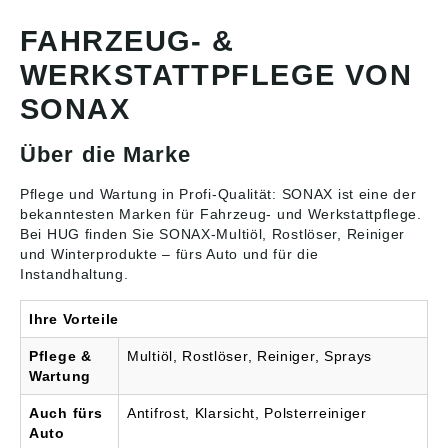
Blindstellen an
leichte Teerflecken
empfindlichen
werden beseitigt • Auch
FAHRZEUG- &
Scheinwerferstreuscheib
mit der Poliermaschine
en • Auch für
zu verarbeiten Angaben
WERKSTATTPFLEGE VON
hochwertige Xenon-
gemäß
Scheinwerfer und
Produktsicherheitsveror
SONAX
Kunststoffstreuscheiben
dnung ((EU) 2023/998):
in Klarglas-Optik
SONAX GmbH,
Über die Marke
bestens geeignet • Dank
Münchener Str. 75,
Antikalk-Effekt mischbar
86633 Neuburg, DE,
mit Leitungswasser aller
info@sonax.de
Pflege und Wartung in Profi-Qualität: SONAX ist eine der
Härtegrade •
bekanntesten Marken für
Fahrzeug- und Werkstattpflege
.
Fächerdüsentauglich •
Bei HUG finden Sie SONAX-Multiöl, Rostlöser, Reiniger
Mit frischem Citrusduft •
und Winterprodukte – fürs Auto und für die
Ergibt 11 Liter
Instandhaltung.
Reinigungsflüssigkeit
Signalwort: Achtung
Gefahrenhinweise:
Ihre Vorteile
H317: Kann allergische
Hautreaktionen
Pflege &
Multiöl, Rostlöser, Reiniger, Sprays
verursachen Angaben
Wartung
gemäß
Produktsicherheitsveror
Auch fürs
Antifrost, Klarsicht, Polsterreiniger
dnung ((EU) 2023/998):
Auto
SONAX GmbH,