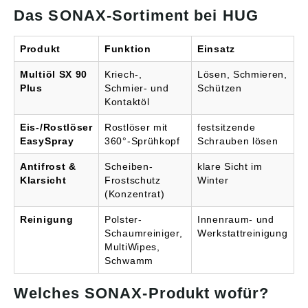
Das SONAX-Sortiment bei HUG
Produkt
Funktion
Einsatz
Multiöl SX 90
Kriech-,
Lösen, Schmieren,
Plus
Schmier- und
Schützen
Kontaktöl
Eis-/Rostlöser
Rostlöser mit
festsitzende
EasySpray
360°-Sprühkopf
Schrauben lösen
Antifrost &
Scheiben-
klare Sicht im
Klarsicht
Frostschutz
Winter
(Konzentrat)
Reinigung
Polster-
Innenraum- und
Schaumreiniger,
Werkstattreinigung
MultiWipes,
Schwamm
Welches SONAX-Produkt wofür?