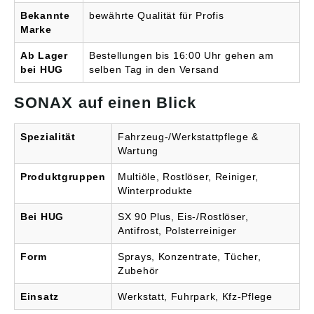
Münchener Str. 75,
Bekannte
bewährte Qualität für Profis
86633 Neuburg, DE,
Marke
info@sonax.de
Ab Lager
Bestellungen bis 16:00 Uhr gehen am
bei HUG
selben Tag in den Versand
SONAX auf einen Blick
Spezialität
Fahrzeug-/Werkstattpflege &
Wartung
Produktgruppen
Multiöle, Rostlöser, Reiniger,
Winterprodukte
Bei HUG
SX 90 Plus, Eis-/Rostlöser,
Antifrost, Polsterreiniger
Form
Sprays, Konzentrate, Tücher,
Zubehör
Einsatz
Werkstatt, Fuhrpark, Kfz-Pflege