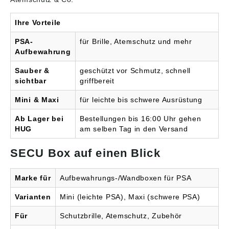
Ausführung: »Mini«,
Produktionseingänge,
blau - Maße L x B x T:
Labore oder andere
236 x 120 x 120 mm
öffentliche Bereiche -
Ihre Vorteile
Sichere Unterbringung
von Schutzbrillen für
PSA-
für Brille, Atemschutz und mehr
Besucher - Die
Aufbewahrung
Schutzbrillen sind dort
verfügbar, wo die
Sauber &
geschützt vor Schmutz, schnell
Besucher Augenschutz
sichtbar
griffbereit
benötigen, stets sauber
aufbewahrt und schnell
Mini & Maxi
für leichte bis schwere Ausrüstung
und einfach zu
entnehmen -
Ab Lager bei
Bestellungen bis 16:00 Uhr gehen
Befestigungsmaterial
HUG
am selben Tag in den Versand
zur Wandmontage im
Lieferumfang enthalten
Maße der Boxen: Maxi:
SECU Box auf einen Blick
23,6 x 31,5 x 20,5 cm
Marke für
Aufbewahrungs-/Wandboxen für PSA
Varianten
Mini (leichte PSA), Maxi (schwere PSA)
Für
Schutzbrille, Atemschutz, Zubehör