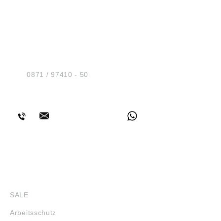
HUG® Technik und
Sicherheit GmbH
Am Industriegleis 7
D-84030 Ergolding
Tel.:
0871 / 97410 - 50
BERATUNG
SHOP
SALE
Arbeitsschutz