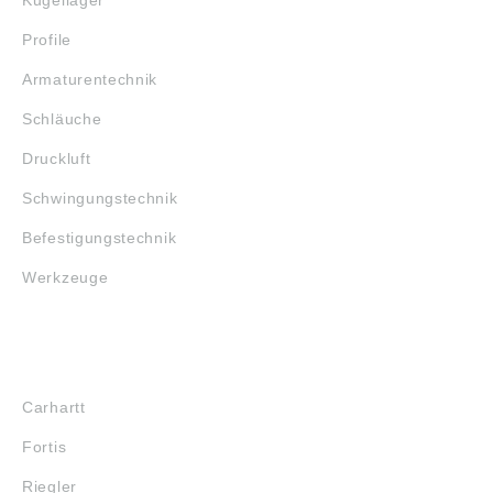
Kugellager
Profile
Armaturentechnik
Schläuche
Druckluft
Schwingungstechnik
Befestigungstechnik
Werkzeuge
MARKENSHOPS
Carhartt
Fortis
Riegler