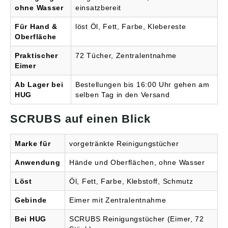
abbaubar. Tuchgröße:
ohne Wasser
einsatzbereit
27 x 31 cm Geruch:
Orangenduft
Für Hand &
löst Öl, Fett, Farbe, Klebereste
Gebindegröße: 72
Oberfläche
Tücher/Eimer
Praktischer
72 Tücher, Zentralentnahme
Eimer
Ab Lager bei
Bestellungen bis 16:00 Uhr gehen am
HUG
selben Tag in den Versand
SCRUBS auf einen Blick
Marke für
vorgetränkte Reinigungstücher
Anwendung
Hände und Oberflächen, ohne Wasser
Löst
Öl, Fett, Farbe, Klebstoff, Schmutz
Gebinde
Eimer mit Zentralentnahme
Bei HUG
SCRUBS Reinigungstücher (Eimer, 72