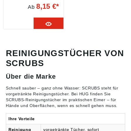
mit 72 Tüchern Mobiles
8,15 €*
Ab
und sehr effektives
Hand- und
Teilereinigungssystem.
Entfernt schnell,
gründlich und schonend
ohne Wasser stärkste
Verschmutzungen wie
Fette, Öle, Kleber, Teer,
Wachs, Ruß, Farbe,
REINIGUNGSTÜCHER VON
Tinte, Dichtungsmittel,
SCRUBS
Polyurethan (PU) etc.
Nach der Handreinigung
haben die Tücher noch
Über die Marke
genügend
Reinigungskraft für die
effektive Reinigung von
Schnell sauber – ganz ohne Wasser: SCRUBS steht für
Werkzeugen und
vorgetränkte
Reinigungstücher
. Bei HUG finden Sie
Ausrüstungen.
SCRUBS-Reinigungstücher im praktischen Eimer – für
Noppenseite für starke
Hände und Oberflächen, wenn es schnell gehen muss.
Verschmutzungen.
Sanfte Seite für
schonende
Ihre Vorteile
Handreinigung.
Rückfettend. Biologisch
Reinigung
vorgetränkte Tücher, sofort