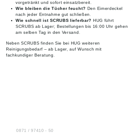
vorgetränkt und sofort einsatzbereit.
Wie bleiben die Tücher feucht?
Den Eimerdeckel
nach jeder Entnahme gut schließen.
Wie schnell ist SCRUBS lieferbar?
HUG führt
SCRUBS ab Lager; Bestellungen bis 16:00 Uhr gehen
am selben Tag in den Versand.
Neben SCRUBS finden Sie bei HUG weiteren
Reinigungsbedarf
– ab Lager, auf Wunsch mit
fachkundiger Beratung.
HUG® Technik und
Sicherheit GmbH
Am Industriegleis 7
D-84030 Ergolding
Tel.:
0871 / 97410 - 50