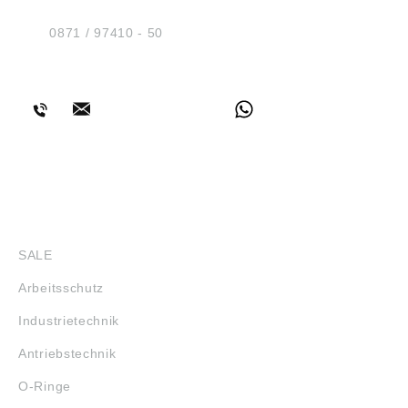
D-84030 Ergolding
Tel.:
0871 / 97410 - 50
BERATUNG
SHOP
SALE
Arbeitsschutz
Industrietechnik
Antriebstechnik
O-Ringe