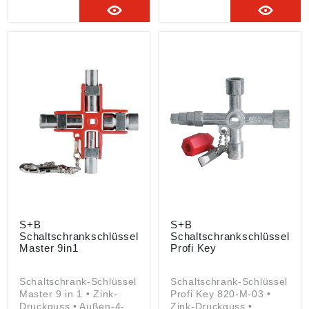
Schuebo GmbH,
Doppelbart 3 bis 5 mm •
Johannespfad 34,
1/4"-Bitaufnahme,
57223 Kreuztal, DE,
magnetisch • Innen-4-
info@schuebo.de
kant 5 mm, Heizkörper-
Ventilschlüssel Angaben
gemäß
Produktsicherheitsveror
dnung ((EU) 2023/998):
Schuebo GmbH,
Johannespfad 34,
57223 Kreuztal, DE,
info@schuebo.de
S+B
S+B
Schaltschrankschlüssel
Schaltschrankschlüssel
Master 9in1
Profi Key
Schaltschrank-Schlüssel
Schaltschrank-Schlüssel
Master 9 in 1 • Zink-
Profi Key 820-M-03 •
Druckguss • Außen-4-
Zink-Druckguss •