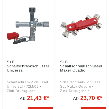
S+B
S+B
Schaltschrankschlüssel
Schaltschrankschlüssel
Universal
Maker Quadro
Schaltschrank-Schlüssel
Schaltschrank-Schlüssel
Universal 472M/03 •
SubMaker Quadro •
Zink-Druckguss •
Zink-Druckguss •
Außen-4-kant 5, 6, 7
Außen-4-kant 6 mm •
21,43 €*
23,70 €*
Ab
Ab
Angaben gemäß
Außen-4-kant 7 bis 8
Produktsicherheitsveror
mm, stufenförmig •
dnung ((EU) 2023/998):
Außen-3-kant 9 mm •