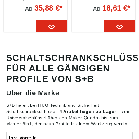
kant 5 Angaben gemäß
Außen-4-kant 6
35,88 €*
18,61 €*
Ab
Ab
Produktsicherheitsveror
Angaben gemäß
dnung ((EU) 2023/998):
Produktsicherheitsveror
Schuebo GmbH,
dnung ((EU) 2023/998):
Johannespfad 34,
Schuebo GmbH,
57223 Kreuztal, DE,
Johannespfad 34,
info@schuebo.de
57223 Kreuztal, DE,
info@schuebo.de
SCHALTSCHRANKSCHLÜSS
FÜR ALLE GÄNGIGEN
PROFILE VON S+B
Über die Marke
S+B liefert bei HUG Technik und Sicherheit
Schaltschrankschlüssel
.
4 Artikel liegen ab Lager
– vom
Universalschlüssel über den Maker Quadro bis zum
Master 9in1, der neun Profile in einem Werkzeug vereint.
Ihre Vorteile