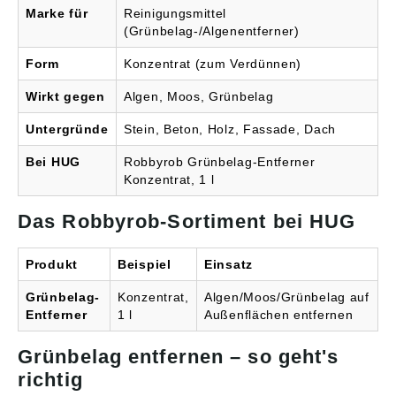
Marke für
Reinigungsmittel
(Grünbelag-/Algenentferner)
Form
Konzentrat (zum Verdünnen)
Wirkt gegen
Algen, Moos, Grünbelag
Untergründe
Stein, Beton, Holz, Fassade, Dach
Bei HUG
Robbyrob Grünbelag-Entferner
Konzentrat, 1 l
Das Robbyrob-Sortiment bei HUG
Produkt
Beispiel
Einsatz
Grünbelag-
Konzentrat,
Algen/Moos/Grünbelag auf
Entferner
1 l
Außenflächen entfernen
Grünbelag entfernen – so geht's
richtig