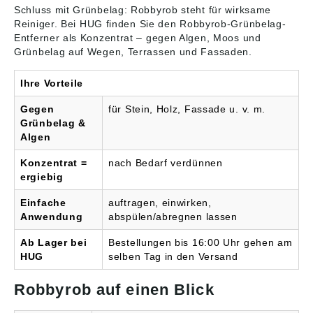
Gebrauch stets
Schluss mit Grünbelag: Robbyrob steht für wirksame
Kennzeichnung und
Reiniger
. Bei HUG finden Sie den Robbyrob-Grünbelag-
Produktinformation
Entferner als Konzentrat – gegen Algen, Moos und
lesen Gefahren- und
Grünbelag auf Wegen, Terrassen und Fassaden.
Sicherheitshinweise
Signalwort: Gefahr
Ihre Vorteile
Gefahrenhinweise:
H315: Verursacht
Gegen
für Stein, Holz, Fassade u. v. m.
Hautreizungen;H411:
Giftig für
Grünbelag &
Wasserorganismen, mit
Algen
langfristiger
Wirkung;H318:
Konzentrat =
nach Bedarf verdünnen
Verursacht schwere
ergiebig
Augenschäden;H400:
Sehr giftig für
Einfache
auftragen, einwirken,
Wasserorganismen
Anwendung
abspülen/abregnen lassen
Biozidprodukte
vorsichtig verwenden.
Ab Lager bei
Bestellungen bis 16:00 Uhr gehen am
Vor Gebrauch stets
HUG
selben Tag in den Versand
Etikett und
Produktinformationen
lesen. N-70760
Robbyrob auf einen Blick