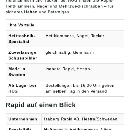
Heftklammern und Tacker
. Bei HUG finden Sie Rapid-
Heftklammern, Nägel und Mehrzweckschrauben – für
sicheres Heften und Befestigen.
Ihre Vorteile
Hefttechnik-
Heftklammern, Nägel, Tacker
Spezialist
Zuverlässige
gleichmäßig, klemmarm
Schussbilder
Made in
Isaberg Rapid, Hestra
Sweden
Ab Lager bei
Bestellungen bis 16:00 Uhr gehen
HUG
am selben Tag in den Versand
Rapid auf einen Blick
Unternehmen
Isaberg Rapid AB, Hestra/Schweden
Spezialität
Hefttechnik: Heftklammern, Nägel,