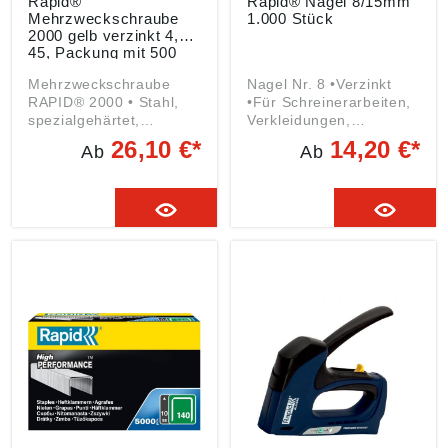
Rapid®
Rapid® Nägel 8/15mm
Mehrzweckschraube
1.000 Stück
2000 gelb verzinkt 4,5x
45, Packung mit 500
Stück
Mehrzweckschraube
Nagel Nr. 8 •Verzinkt
RAPID® 2000 • Stahl,
•Für Schreinerarbeiten,
spezialgehärtet,
Verkleidungen,
verzinkt, Yellwin 500+
Sockelleisten und
26,10 €*
14,20 €*
Ab
Ab
Chrom VI frei • Senkkopf
leichte Möbel
mit Innen-6-rund-
Antrieb • Mit
Unterkopffräsrippen und
Schaftfräser-Reibteil •
Doppelgängiges
Gewinde mit integrierter
Nut und
zurückgesetztem
Gewindegang • Spitze
mit 30°-Geometrie • ETA
12/0373 Hinweis: Neue
Rapid Schraube nach
Markteinführung nach
Wahl des Herstellers.