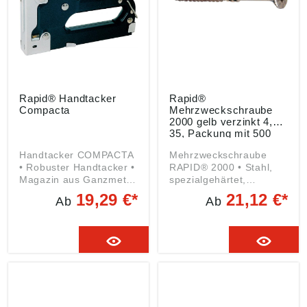
Rapid® Handtacker
Rapid®
Compacta
Mehrzweckschraube
2000 gelb verzinkt 4,5x
35, Packung mit 500
Stück
Handtacker COMPACTA
Mehrzweckschraube
• Robuster Handtacker •
RAPID® 2000 • Stahl,
Magazin aus Ganzmetall
spezialgehärtet,
• Handtacker mit hoher,
verzinkt, Yellwin 500+
19,29 €*
21,12 €*
Ab
Ab
stufenlos verstellbarer
Chrom VI frei • Senkkopf
Schlagkraft • Einfaches
mit Innen-6-rund-
Laden • Magazin
Antrieb • Mit
ausklappbar bei
Unterkopffräsrippen und
Verklemmungen • Ideal
Schaftfräser-Reibteil •
zum Dekorieren,
Doppelgängiges
Polstern, Spannen
Gewinde mit integrierter
Nut und
zurückgesetztem