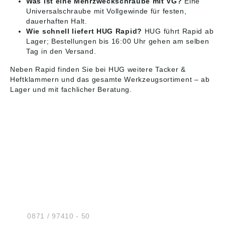
Was ist eine Mehrzweckschraube mit VG?
Eine
Universalschraube mit Vollgewinde für festen,
dauerhaften Halt.
Wie schnell liefert HUG Rapid?
HUG führt Rapid ab
Lager; Bestellungen bis 16:00 Uhr gehen am selben
Tag in den Versand.
Neben Rapid finden Sie bei HUG weitere
Tacker &
Heftklammern
und das gesamte
Werkzeugsortiment
– ab
Lager und mit fachlicher Beratung.
HUG® Technik und
Sicherheit GmbH
Am Industriegleis 7
D-84030 Ergolding
Tel.:
0871 / 97410 - 50