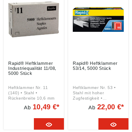
Gewindegang • Spitze
mit 30°-Geometrie • ETA
12/0373 Hinweis: Neue
Rapid Schraube nach
Markteinführung nach
Wahl des Herstellers.
Rapid® Heftklammer
Rapid® Heftklammer
Industriequalität 11/08,
53/14, 5000 Stück
5000 Stück
Heftklammer Nr. 11
Heftklammer Nr. 53 •
(140) • Stahl •
Stahl mit hoher
Rückenbreite 10,6 mm
Zugfestigkeit •
Rückenbreite 11,4 mm
10,49 €*
22,00 €*
Ab
Ab