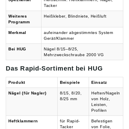
Tacker
Weiteres
Heißkleber, Blindniete, Heißluft
Programm
Merkmal
aufeinander abgestimmtes System
Gerät/Klammer
Bei HUG
Nägel 8/15–8/25,
Mehrzweckschraube 2000 VG
Das Rapid-Sortiment bei HUG
Produkt
Beispiele
Einsatz
Nägel (für Nagler)
8/15, 8/20,
Heften/Nageln
8/25 mm
von Holz,
Leisten,
Profilen
Heftklammern
für Rapid-
Befestigen
Tacker
von Folie,