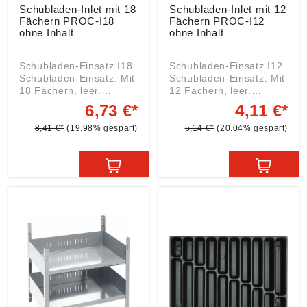
Schubladen-Inlet mit 18
Schubladen-Inlet mit 12
Fächern PROC-I18
Fächern PROC-I12
ohne Inhalt
ohne Inhalt
Schubladen-Einsatz I18
Schubladen-Einsatz I12
Schubladen-Einsatz. Mit
Schubladen-Einsatz. Mit
18 Fächern, leer.
12 Fächern, leer.
Angaben gemäß
Angaben gemäß
6,73 €*
4,11 €*
Produktsicherheitsveror
Produktsicherheitsveror
dnung ((EU) 2023/998):
dnung ((EU) 2023/998):
8,41 €*
(19.98% gespart)
5,14 €*
(20.04% gespart)
Einkaufsbüro Deutscher
Einkaufsbüro Deutscher
Eisenhändler GmbH,
Eisenhändler GmbH,
EDE Platz 1, 42389
EDE Platz 1, 42389
Wuppertal, DE,
Wuppertal, DE,
webkontakt@ede.de
webkontakt@ede.de