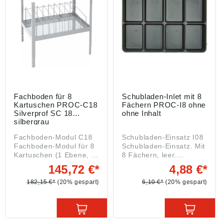
Fachboden für 8
Schubladen-Inlet mit 8
Kartuschen PROC-C18
Fächern PROC-I8 ohne
Silverprof SC 18
ohne Inhalt
silbergrau
Fachboden-Modul C18
Schubladen-Einsatz I08
Fachboden-Modul für 8
Schubladen-Einsatz. Mit
Kartuschen (1 Ebene, 8
8 Fächern, leer.
Fachteilungen). Maße in
Angaben gemäß
145,72 €*
4,88 €*
mm: B = 540, H = 518, T
Produktsicherheitsveror
= 345 Farbton: RAL
dnung ((EU) 2023/998):
182,15 €*
(20% gespart)
6,10 €*
(20% gespart)
9022 perlhellgrau
Einkaufsbüro Deutscher
Angaben gemäß
Eisenhändler GmbH,
Produktsicherheitsveror
EDE Platz 1, 42389
dnung ((EU) 2023/998):
Wuppertal, DE,