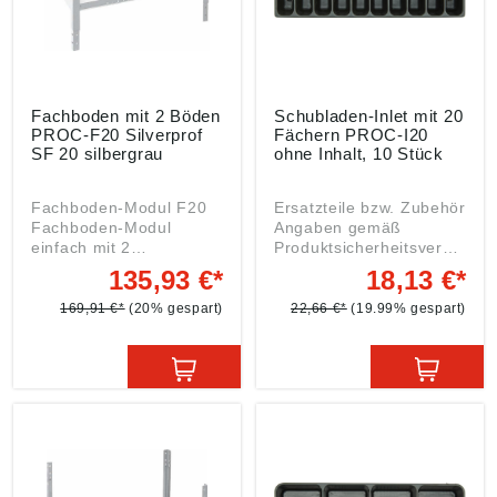
Fachboden mit 2 Böden
Schubladen-Inlet mit 20
PROC-F20 Silverprof
Fächern PROC-I20
SF 20 silbergrau
ohne Inhalt, 10 Stück
Fachboden-Modul F20
Ersatzteile bzw. Zubehör
Fachboden-Modul
Angaben gemäß
einfach mit 2
Produktsicherheitsveror
Fachböden. Maße in
dnung ((EU) 2023/998):
135,93 €*
18,13 €*
mm: B = 540, H = 518, T
Einkaufsbüro Deutscher
= 345 Farbton: RAL
Eisenhändler GmbH,
169,91 €*
(20% gespart)
22,66 €*
(19.99% gespart)
9022 perlhellgrau
EDE Platz 1, 42389
Angaben gemäß
Wuppertal, DE,
Produktsicherheitsveror
webkontakt@ede.de
dnung ((EU) 2023/998):
Einkaufsbüro Deutscher
Eisenhändler GmbH,
EDE Platz 1, 42389
Wuppertal, DE,
webkontakt@ede.de