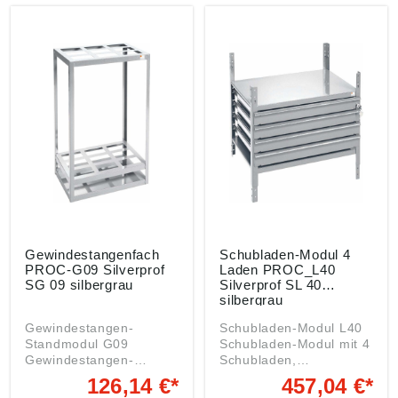
Einkaufsbüro Deutscher
webkontakt@ede.de
Eisenhändler GmbH,
EDE Platz 1, 42389
Wuppertal, DE,
webkontakt@ede.de
Gewindestangenfach
Schubladen-Modul 4
PROC-G09 Silverprof
Laden PROC_L40
SG 09 silbergrau
Silverprof SL 40
silbergrau
Gewindestangen-
Schubladen-Modul L40
Standmodul G09
Schubladen-Modul mit 4
Gewindestangen-
Schubladen,
Standmodul für 9
abschließbar. Maße in
126,14 €*
457,04 €*
Abmessungen. Maße in
mm: B = 540, H = 518, T