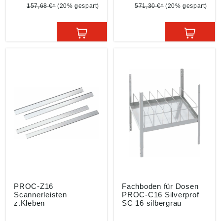
mm: B = 540, H = 860, T
= 345 Farbton: RAL
157,68 €*
(20% gespart)
571,30 €*
(20% gespart)
= 345 Farbton: RAL
9022 perlhellgrau
9022 perlhellgrau
Angaben gemäß
Angaben gemäß
Produktsicherheitsveror
Produktsicherheitsveror
dnung ((EU) 2023/998):
dnung ((EU) 2023/998):
Einkaufsbüro Deutscher
Einkaufsbüro Deutscher
Eisenhändler GmbH,
Eisenhändler GmbH,
EDE Platz 1, 42389
EDE Platz 1, 42389
Wuppertal, DE,
Wuppertal, DE,
webkontakt@ede.de
webkontakt@ede.de
PROC-Z16
Fachboden für Dosen
Scannerleisten
PROC-C16 Silverprof
z.Kleben
SC 16 silbergrau