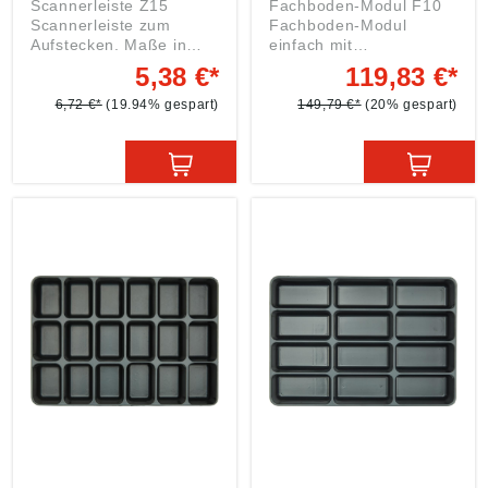
Scannerleiste Z15
Fachboden-Modul F10
Scannerleiste zum
Fachboden-Modul
Aufstecken. Maße in
einfach mit
mm: B = 480, H = 26
Lochblechrückwand.
5,38 €*
119,83 €*
Angaben gemäß
Maße in mm: B = 540, H
Produktsicherheitsveror
= 518, T = 345 Farbton:
6,72 €*
(19.94% gespart)
149,79 €*
(20% gespart)
dnung ((EU) 2023/998):
RAL 9022 perlhellgrau
Einkaufsbüro Deutscher
Angaben gemäß
Eisenhändler GmbH,
Produktsicherheitsveror
EDE Platz 1, 42389
dnung ((EU) 2023/998):
Wuppertal, DE,
Einkaufsbüro Deutscher
webkontakt@ede.de
Eisenhändler GmbH,
EDE Platz 1, 42389
Wuppertal, DE,
webkontakt@ede.de