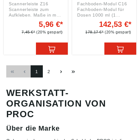
Scannerleiste Z16
Fachboden-Modul C16
Scannerleiste zum
Fachboden-Modul für
Aufkleben. Maße in mm:
Dosen 1000 ml (1
B = 480, H = 26
Ebene, 6
5,96 €*
142,53 €*
Angaben gemäß
Fachteilungen). Maße in
Produktsicherheitsveror
mm: B = 540, H = 518, T
7,45 €*
(20% gespart)
178,17 €*
(20% gespart)
dnung ((EU) 2023/998):
= 345 Farbton: RAL
Einkaufsbüro Deutscher
9022 perlhellgrau
Eisenhändler GmbH,
Angaben gemäß
EDE Platz 1, 42389
Produktsicherheitsveror
Wuppertal, DE,
dnung ((EU) 2023/998):
webkontakt@ede.de
Einkaufsbüro Deutscher
Eisenhändler GmbH,
1
2
EDE Platz 1, 42389
Wuppertal, DE,
webkontakt@ede.de
WERKSTATT-
ORGANISATION VON
PROC
Über die Marke