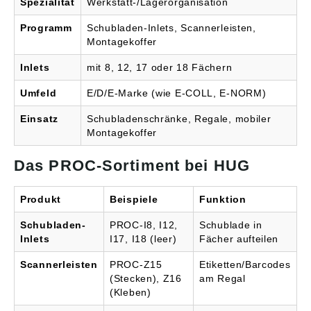
Spezialität
Werkstatt-/Lagerorganisation
Programm
Schubladen-Inlets, Scannerleisten,
Montagekoffer
Inlets
mit 8, 12, 17 oder 18 Fächern
Umfeld
E/D/E-Marke (wie E-COLL, E-NORM)
Einsatz
Schubladenschränke, Regale, mobiler
Montagekoffer
Das PROC-Sortiment bei HUG
Produkt
Beispiele
Funktion
Schubladen-
PROC-I8, I12,
Schublade in
Inlets
I17, I18 (leer)
Fächer aufteilen
Scannerleisten
PROC-Z15
Etiketten/Barcodes
(Stecken), Z16
am Regal
(Kleben)