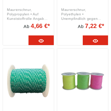
Maurerschnur,
Maurerschnur,
Polypropylen • Auf
Polyethylen •
Kunststoffrolle Angaben
Unempfindlich gegen
gemäß
Nässe • Kunststoffrolle
4,66 €*
7,22 €*
Ab
Ab
Produktsicherheitsveror
Angaben gemäß
dnung ((EU) 2023/998):
Produktsicherheitsveror
Wilhelm Overmann
dnung ((EU) 2023/998):
GmbH & CO. KG,
Wilhelm Overmann
Dieselstraße 36, 42389
GmbH & CO. KG,
Wuppertal, DE,
Dieselstraße 36, 42389
info@overmann-
Wuppertal, DE,
gmbh.de
info@overmann-
gmbh.de