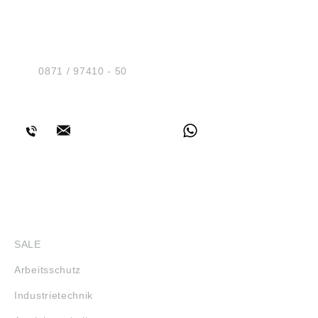
HUG® Technik und
Sicherheit GmbH
Am Industriegleis 7
D-84030 Ergolding
Tel.:
0871 / 97410 - 50
BERATUNG
SHOP
SALE
Arbeitsschutz
Industrietechnik