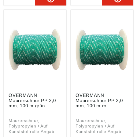
GmbH & CO. KG,
GmbH & CO. KG,
Dieselstraße 36, 42389
Dieselstraße 36, 42389
Wuppertal, DE,
Wuppertal, DE,
info@overmann-
info@overmann-
gmbh.de
gmbh.de
OVERMANN
OVERMANN
Maurerschnur PP 2,0
Maurerschnur PP 2,0
mm, 100 m grün
mm, 100 m rot
Maurerschnur,
Maurerschnur,
Polypropylen • Auf
Polypropylen • Auf
Kunststoffrolle Angaben
Kunststoffrolle Angaben