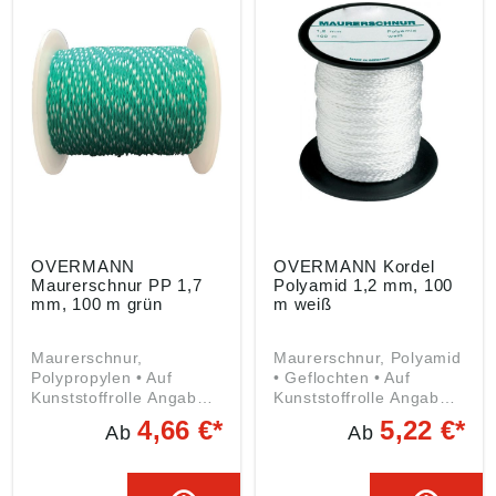
info@overmann-
gmbh.de
gmbh.de
OVERMANN
OVERMANN Kordel
Maurerschnur PP 1,7
Polyamid 1,2 mm, 100
mm, 100 m grün
m weiß
Maurerschnur,
Maurerschnur, Polyamid
Polypropylen • Auf
• Geflochten • Auf
Kunststoffrolle Angaben
Kunststoffrolle Angaben
gemäß
gemäß
4,66 €*
5,22 €*
Ab
Ab
Produktsicherheitsveror
Produktsicherheitsveror
dnung ((EU) 2023/998):
dnung ((EU) 2023/998):
Wilhelm Overmann
Wilhelm Overmann