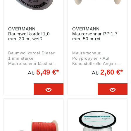
OVERMANN
OVERMANN
Baumwollkordel 1,0
Maurerschnur PP 1,7
mm, 30 m, weiß
mm, 50 m rot
Baumwollkordel Dieser
Maurerschnur,
1 mm starke
Polypropylen • Auf
Maurerschnur lässt sich
Kunststoffrolle Angaben
auf der Baustelle
gemäß
5,49 €*
2,60 €*
Ab
Ab
universell benutzen:
Produktsicherheitsveror
Aufbewahrt wird die 30
dnung ((EU) 2023/998):
m-Schnur auf einer
Wilhelm Overmann
robusten und
GmbH & CO. KG,
handlichen
Dieselstraße 36, 42389
Kunststoffrolle - für den
Wuppertal, DE,
schnellen Einsatz.
info@overmann-
Angaben gemäß
gmbh.de
Produktsicherheitsveror
dnung ((EU) 2023/998):
Wilhelm Overmann