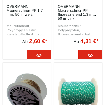
OVERMANN
OVERMANN
Maurerschnur PP 1,7
Maurerschnur PP
mm, 50 m weiß
fluoreszierend 1,3 mm,
50 m pink
Maurerschnur,
Maurerschnur,
Polypropylen • Auf
Polypropylen,
Kunststoffrolle Angaben
fluoreszierend • Auf
gemäß
Kunststoffrolle Angaben
2,60 €*
4,31 €*
Ab
Ab
Produktsicherheitsveror
gemäß
dnung ((EU) 2023/998):
Produktsicherheitsveror
Wilhelm Overmann
dnung ((EU) 2023/998):
GmbH & CO. KG,
Wilhelm Overmann
Dieselstraße 36, 42389
GmbH & CO. KG,
Wuppertal, DE,
Dieselstraße 36, 42389
info@overmann-
Wuppertal, DE,
gmbh.de
info@overmann-
gmbh.de