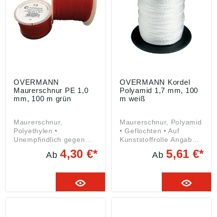
GmbH & CO. KG,
Dieselstraße 36, 42389
Wuppertal, DE,
info@overmann-
gmbh.de
OVERMANN
OVERMANN Kordel
Maurerschnur PE 1,0
Polyamid 1,7 mm, 100
mm, 100 m grün
m weiß
Maurerschnur,
Maurerschnur, Polyamid
Polyethylen •
• Geflochten • Auf
Unempfindlich gegen
Kunststoffrolle Angaben
Nässe • Kunststoffrolle
gemäß
4,30 €*
5,61 €*
Ab
Ab
Angaben gemäß
Produktsicherheitsveror
Produktsicherheitsveror
dnung ((EU) 2023/998):
dnung ((EU) 2023/998):
Wilhelm Overmann
Wilhelm Overmann
GmbH & CO. KG,
GmbH & CO. KG,
Dieselstraße 36, 42389
Dieselstraße 36, 42389
Wuppertal, DE,
Wuppertal, DE,
info@overmann-