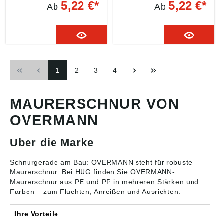
gemäß
gemäß
5,22 €*
5,22 €*
Ab
Ab
Produktsicherheitsveror
Produktsicherheitsveror
dnung ((EU) 2023/998):
dnung ((EU) 2023/998):
Wilhelm Overmann
Wilhelm Overmann
GmbH & CO. KG,
GmbH & CO. KG,
Dieselstraße 36, 42389
Dieselstraße 36, 42389
Wuppertal, DE,
Wuppertal, DE,
info@overmann-
info@overmann-
1
2
3
4
gmbh.de
gmbh.de
MAURERSCHNUR VON
OVERMANN
Über die Marke
Schnurgerade am Bau: OVERMANN steht für robuste
Maurerschnur
. Bei HUG finden Sie OVERMANN-
Maurerschnur aus PE und PP in mehreren Stärken und
Farben – zum Fluchten, Anreißen und Ausrichten.
Ihre Vorteile