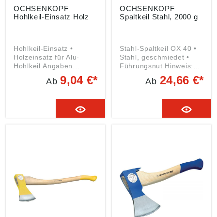
OCHSENKOPF
OCHSENKOPF
Hohlkeil-Einsatz Holz
Spaltkeil Stahl, 2000 g
Hohlkeil-Einsatz •
Stahl-Spaltkeil OX 40 •
Holzeinsatz für Alu-
Stahl, geschmiedet •
Hohlkeil Angaben
Führungsnut Hinweis:
gemäß
Zum Fällen und Spalten
9,04 €*
24,66 €*
Ab
Ab
Produktsicherheitsveror
geeignet. Stahlkeile
dnung ((EU) 2023/998):
stets nur mit Hartholz-
GEDORE
oder Kunststoffhammer
Werkzeugfabrik GmbH &
eintreiben. Angaben
Co. KG, Remscheider
gemäß
Straße 149, 42899
Produktsicherheitsveror
Remscheid, DE,
dnung ((EU) 2023/998):
gedore.empfang@gedor
GEDORE
e.com
Werkzeugfabrik GmbH &
Co. KG, Remscheider
Straße 149, 42899
Remscheid, DE,
gedore.empfang@gedor
e.com