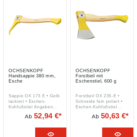
Werkzeugfabrik GmbH &
Werkzeugfabrik GmbH &
Co. KG, Remscheider
Co. KG, Remscheider
Straße 149, 42899
Straße 149, 42899
Remscheid, DE,
Remscheid, DE,
gedore.empfang@gedor
gedore.empfang@gedor
e.com
e.com
OCHSENKOPF
OCHSENKOPF
Handsappie 380 mm,
Forstbeil mit
Esche
Eschenstiel, 600 g
Sappie OX 173 E • Gelb
Forstbeil OX 235-E •
lackiert • Eschen-
Schneide fein poliert •
Kuhfußstiel Angaben
Eschen-Kuhfußstiel
gemäß
Angaben gemäß
52,94 €*
50,63 €*
Ab
Ab
Produktsicherheitsveror
Produktsicherheitsveror
dnung ((EU) 2023/998):
dnung ((EU) 2023/998):
GEDORE
GEDORE
Werkzeugfabrik GmbH &
Werkzeugfabrik GmbH &