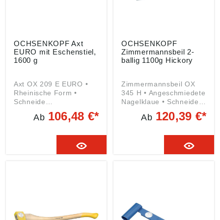
OCHSENKOPF Axt
OCHSENKOPF
EURO mit Eschenstiel,
Zimmermannsbeil 2-
1600 g
ballig 1100g Hickory
Axt OX 209 E EURO •
Zimmermannsbeil OX
Rheinische Form •
345 H • Angeschmiedete
Schneide
Nagelklaue • Schneide
gebrauchsfertig und fein
fein poliert • Zweiseitige
106,48 €*
120,39 €*
Ab
Ab
poliert • Eschen-
Schneide • Hickory-
Kuhfußstiel Lieferung:
Kuhfußstiel Angaben
Inklusive
gemäß
Schneidenschutz.
Produktsicherheitsveror
Angaben gemäß
dnung ((EU) 2023/998):
Produktsicherheitsveror
GEDORE
dnung ((EU) 2023/998):
Werkzeugfabrik GmbH &
GEDORE
Co. KG, Remscheider
Werkzeugfabrik GmbH &
Straße 149, 42899
Co. KG, Remscheider
Remscheid, DE,
Straße 149, 42899
gedore.empfang@gedor
Remscheid, DE,
e.com