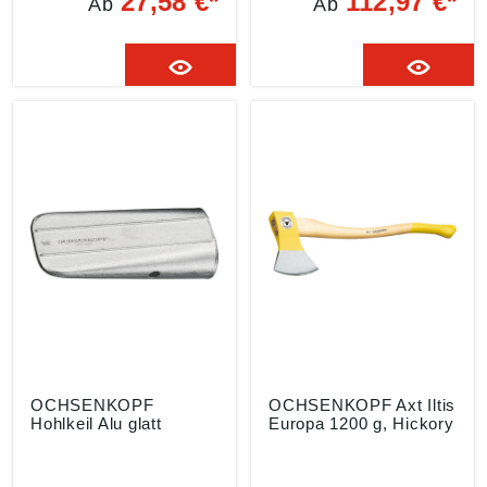
27,58 €*
112,97 €*
Ab
Ab
Optimale Keilwirkung •
extragroßer
Geeignet für gefrorenes
Schlagfläche, z. B. zum
Holz Hinweis: Nur zum
Eintreiben von Keilen •
Fällen, nicht zum
Eschen-Knaufstiel
Spalten geeignet.
Angaben gemäß
Angaben gemäß
Produktsicherheitsveror
Produktsicherheitsveror
dnung ((EU) 2023/998):
dnung ((EU) 2023/998):
GEDORE
GEDORE
Werkzeugfabrik GmbH &
Werkzeugfabrik GmbH &
Co. KG, Remscheider
Co. KG, Remscheider
Straße 149, 42899
Straße 149, 42899
Remscheid, DE,
Remscheid, DE,
gedore.empfang@gedor
gedore.empfang@gedor
e.com
e.com
OCHSENKOPF
OCHSENKOPF Axt Iltis
Hohlkeil Alu glatt
Europa 1200 g, Hickory