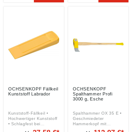
Co. KG, Remscheider
Co. KG, Remscheider
Straße 149, 42899
Straße 149, 42899
Remscheid, DE,
Remscheid, DE,
gedore.empfang@gedor
gedore.empfang@gedor
e.com
e.com
OCHSENKOPF Fällkeil
OCHSENKOPF
Kunststoff Labrador
Spalthammer Profi
3000 g, Esche
Kunststoff-Fällkeil •
Spalthammer OX 35 E •
Hochwertiger Kunststoff
Geschmiedeter
• Schlagfest bei
Hammerkopf mit
extremer Kälte •
Wendenase und