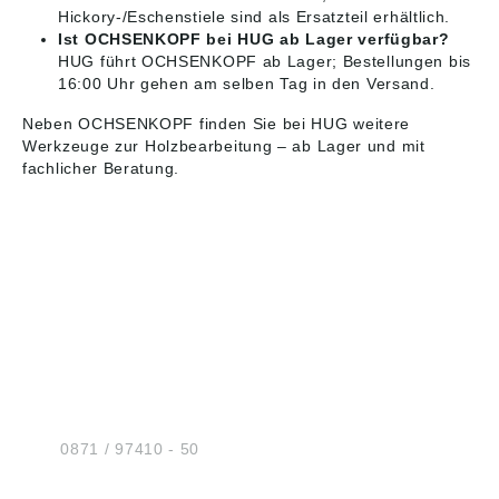
Hickory-/Eschenstiele sind als Ersatzteil erhältlich.
Ist OCHSENKOPF bei HUG ab Lager verfügbar?
HUG führt OCHSENKOPF ab Lager; Bestellungen bis
16:00 Uhr gehen am selben Tag in den Versand.
Neben OCHSENKOPF finden Sie bei HUG weitere
Werkzeuge zur
Holzbearbeitung
– ab Lager und mit
fachlicher Beratung.
HUG® Technik und
Sicherheit GmbH
Am Industriegleis 7
D-84030 Ergolding
Tel.:
0871 / 97410 - 50
BERATUNG