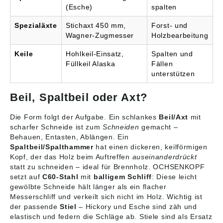
(Esche)
spalten
Spezialäxte
Stichaxt 450 mm,
Forst- und
Wagner-Zugmesser
Holzbearbeitung
Keile
Hohlkeil-Einsatz,
Spalten und
Füllkeil Alaska
Fällen
unterstützen
Beil, Spaltbeil oder Axt?
Die Form folgt der Aufgabe. Ein schlankes
Beil/Axt
mit
scharfer Schneide ist zum
Schneiden
gemacht –
Behauen, Entasten, Ablängen. Ein
Spaltbeil/Spalthammer
hat einen dickeren, keilförmigen
Kopf, der das Holz beim Auftreffen
auseinanderdrückt
statt zu schneiden – ideal für Brennholz. OCHSENKOPF
setzt auf
C60-Stahl
mit
balligem Schliff
: Diese leicht
gewölbte Schneide hält länger als ein flacher
Messerschliff und verkeilt sich nicht im Holz. Wichtig ist
der passende
Stiel
– Hickory und Esche sind zäh und
elastisch und federn die Schläge ab. Stiele sind als Ersatz