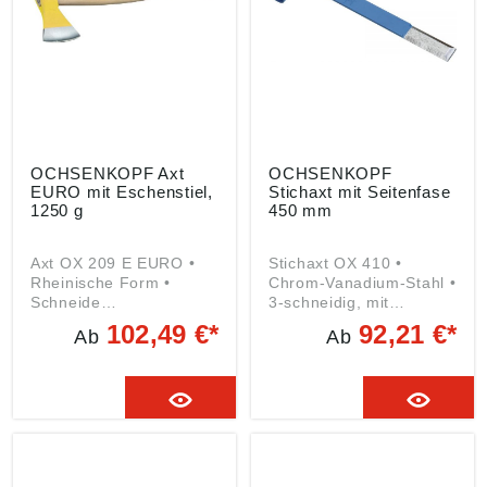
gedore.empfang@gedor
e.com
OCHSENKOPF Axt
OCHSENKOPF
EURO mit Eschenstiel,
Stichaxt mit Seitenfase
1250 g
450 mm
Axt OX 209 E EURO •
Stichaxt OX 410 •
Rheinische Form •
Chrom-Vanadium-Stahl •
Schneide
3-schneidig, mit
gebrauchsfertig und fein
Seitenfasen • Schneide
102,49 €*
92,21 €*
Ab
Ab
poliert • Eschen-
fein poliert • Zum
Kuhfußstiel Lieferung:
Bearbeiten von
Inklusive
Holzflächen, z. B.
Schneidenschutz.
Holzbalken Angaben
Angaben gemäß
gemäß
Produktsicherheitsveror
Produktsicherheitsveror
dnung ((EU) 2023/998):
dnung ((EU) 2023/998):
GEDORE
GEDORE