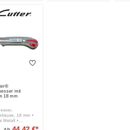
ter®
messer mit
n 18 mm
esser,
ehäuse, 18 mm •
s Metall •
führung aus Metall
44,42 €*
Ab