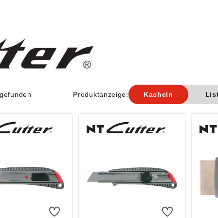
l gefunden
Produktanzeige:
Kacheln
Lis