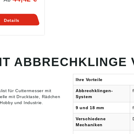
rung der Klinge
astenmechanik
ng: Mit 2
Details
klingen.
T ABBRECHKLINGE 
Ihre Vorteile
list für
Cuttermesser mit
Abbrechklingen-
elle mit Drucktaste, Rädchen
System
Hobby und Industrie.
9 und 18 mm
Verschiedene
Mechaniken