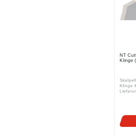
NT Cutt
Klinge 
Skalpel
Klinge 
Lieferu
Spende