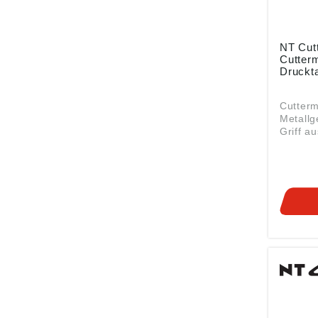
NT Cut
Cutter
Druckt
Cutterm
Metallg
Griff au
Klingen
• Fixie
durch
Druckt
Lieferu
Abbrech