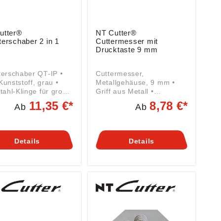
utter®
NT Cutter®
erschaber 2 in 1
Cuttermesser mit
Drucktaste 9 mm
erschaber QT-IP •
Cuttermesser,
unststoff, grau •
Metallgehäuse, 9 mm •
tahl-Klinge für grobe
Griff aus Metall •
beiten und
Klingenführung aus Metall
11,35 €*
8,78 €*
Ab
Ab
stoff-Klinge für
• Fixierung der Klinge
rbeiten
durch
Drucktastenmechanik
Lieferung: Mit 1
Details
Details
Abbrechklinge.