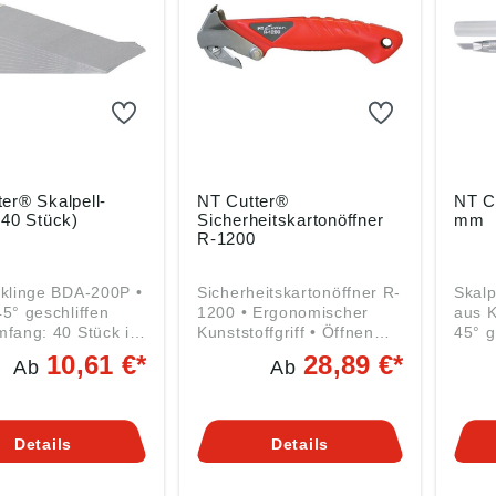
er® Skalpell-
NT Cutter®
NT C
(40 Stück)
Sicherheitskartonöffner
mm
R-1200
lklinge BDA-200P •
Sicherheitskartonöffner R-
Skalp
45° geschliffen
1200 • Ergonomischer
aus K
mfang: 40 Stück im
Kunststoffgriff • Öffnen
45° g
r
von Kartons und Folien •
Dreh
10,61 €*
28,89 €*
Ab
Ab
Herausziehen von
leich
Paketklammern • Leichter
Kling
Klingenwechsel über eine
Kling
Schraube Lieferung: Mit 2
Details
Details
Klingen.