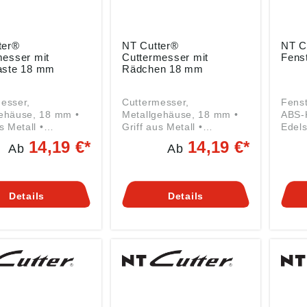
ter®
NT Cutter®
NT C
messer mit
Cuttermesser mit
Fenst
aste 18 mm
Rädchen 18 mm
esser,
Cuttermesser,
Fenst
ehäuse, 18 mm •
Metallgehäuse, 18 mm •
ABS-K
s Metall •
Griff aus Metall •
Edels
führung aus Metall
Klingenführung aus Metall
Vorar
14,19 €*
14,19 €*
Ab
Ab
rung der Klinge
• Fixierung der Klinge
Kunst
durch Gewindeschraube
Feina
astenmechanik
Lieferung: Mit 1
ng: Mit 1
Abbrechklinge.
Details
Details
klinge.