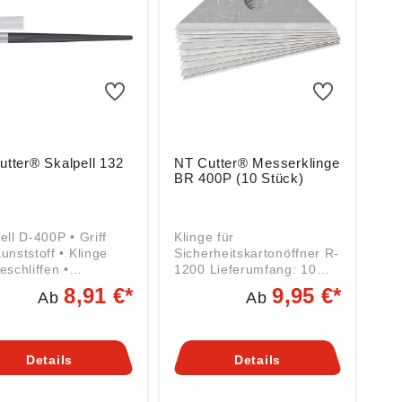
utter® Skalpell 132
NT Cutter® Messerklinge
BR 400P (10 Stück)
ell D-400P • Griff
Klinge für
unststoff • Klinge
Sicherheitskartonöffner R-
eschliffen •
1200 Lieferumfang: 10
mechanismus zum
Stück im Spender
8,91 €*
9,95 €*
Ab
Ab
ten Auswechseln der
e Lieferung: Mit 5
en.
Details
Details