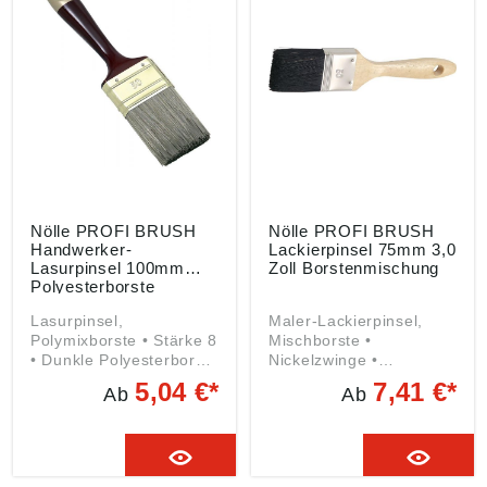
Produktsicherheitsveror
dnung ((EU) 2023/998):
Nölle Profi Brush
Bürsten- & Pinseltechnik
e.K., Simonshöfchen 57,
42327 Wuppertal, DE,
info@n-p-b.de
Nölle PROFI BRUSH
Nölle PROFI BRUSH
Handwerker-
Lackierpinsel 75mm 3,0
Lasurpinsel 100mm
Zoll Borstenmischung
Polyesterborste
Lasurpinsel,
Maler-Lackierpinsel,
Polymixborste • Stärke 8
Mischborste •
• Dunkle Polyesterborste
Nickelzwinge •
• Für hochwertige
Schwarze
5,04 €*
7,41 €*
Ab
Ab
Anstriche mit
Borstenmischung •
Holzschutz-Lacken und
Holzstiel Angaben
Lasuren •
gemäß
Messingzwinge • Stiel,
Produktsicherheitsveror
zweifarbig Angaben
dnung ((EU) 2023/998):