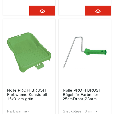
gemäß
Angaben gemäß
Produktsicherheitsveror
Produktsicherheitsveror
dnung ((EU) 2023/998):
dnung ((EU) 2023/998):
Nölle Profi Brush
Nölle Profi Brush
Bürsten- & Pinseltechnik
Bürsten- & Pinseltechnik
e.K., Simonshöfchen 57,
e.K., Simonshöfchen 57,
42327 Wuppertal, DE,
42327 Wuppertal, DE,
info@n-p-b.de
info@n-p-b.de
Nölle PROFI BRUSH
Nölle PROFI BRUSH
Farbwanne Kunststoff
Bügel für Farbroller
16x31cm grün
25cmDraht Ø8mm
Farbwanne •
Steckbügel, 8 mm •