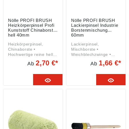
Nölle PROFI BRUSH
Nölle PROFI BRUSH
Heizkörperpinsel Profi
Lackierpinsel Industrie
Kunststoff Chinaborste
Borstenmischung
hell 40mm
60mm
Heizkörperpinsel,
Lackierpinsel,
Chinaborste •
Mischborste •
Hochwertige reine helle
Weichblechzwinge •
Chinaborste •
Schwarze
2,70 €*
1,66 €*
Ab
Ab
Metallfreie Ausführung,
Borstenmischung •
daher auch für
Holzstiel Angaben
empfindliche
gemäß
Oberflächen geeignet •
Produktsicherheitsveror
Ideal für Farben, Lacke
dnung ((EU) 2023/998):
sowie lösemittelhaltige
Nölle Profi Brush
Materialien •
Bürsten- & Pinseltechnik
Temperaturbeständig •
e.K., Simonshöfchen 57,
Zum Streichen,
42327 Wuppertal, DE,
Reinigen und Fetten •
info@n-p-b.de
Kunststoffstiel schwarz
Angaben gemäß
Produktsicherheitsveror