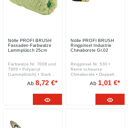
dnung ((EU) 2023/998):
Nölle Profi Brush
Bürsten- & Pinseltechnik
e.K., Simonshöfchen 57,
42327 Wuppertal, DE,
info@n-p-b.de
Nölle PROFI BRUSH
Nölle PROFI BRUSH
Fassaden-Farbwalze
Ringpinsel Industrie
Lammplüsch 25cm
Chinaborste Gr.02
Farbwalze Nr. 7008 und
Ringpinsel Nr. 530 •
7009 • Polyacryl
Reine schwarze
(Lammplüsch) • Stark
Chinaborste • Doppelter
gepolstert •
Kunststoffvorband •
8,72 €*
1,01 €*
Ab
Ab
Eckenausrollend • Hohe
Nickelring • Holzstiel
Farbaufnahme und -
Angaben gemäß
abgabe •
Produktsicherheitsveror
Strapazierfähig •
dnung ((EU) 2023/998):
Geeignet für grob
Nölle Profi Brush
strukturierte
Bürsten- & Pinseltechnik
Untergründe im Innen-
e.K., Simonshöfchen 57,
und Außenbereich
42327 Wuppertal, DE,
Angaben gemäß
info@n-p-b.de