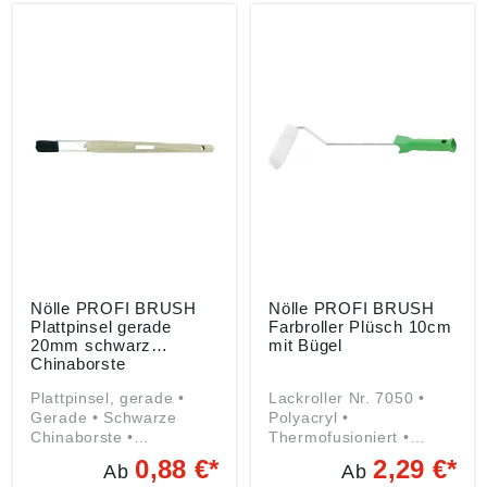
gemäß
Nölle Profi Brush
Produktsicherheitsveror
Bürsten- & Pinseltechnik
dnung ((EU) 2023/998):
e.K., Simonshöfchen 57,
Nölle Profi Brush
42327 Wuppertal, DE,
Bürsten- & Pinseltechnik
info@n-p-b.de
e.K., Simonshöfchen 57,
42327 Wuppertal, DE,
info@n-p-b.de
Nölle PROFI BRUSH
Nölle PROFI BRUSH
Plattpinsel gerade
Farbroller Plüsch 10cm
20mm schwarz
mit Bügel
Chinaborste
Plattpinsel, gerade •
Lackroller Nr. 7050 •
Gerade • Schwarze
Polyacryl •
Chinaborste •
Thermofusioniert •
Weißblechzwinge •
Verzinkter Steckbügel 6
0,88 €*
2,29 €*
Ab
Ab
Holzstiel Angaben
mm Ø • Kunststoffgriff