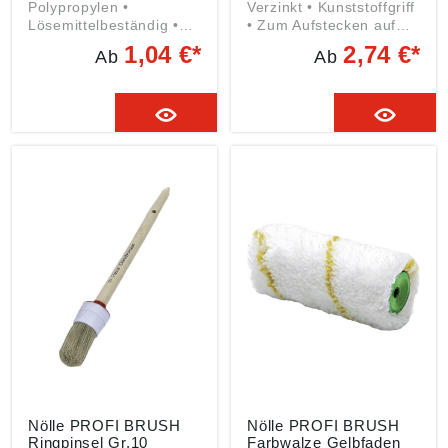
Polypropylen •
Verzinkt • Kunststoffgriff
Lösemittelbeständig •
• Zum Aufstecken auf
Bruchfest • Abstreifrillen
Teleskopstangen
1,04 €*
2,74 €*
Ab
Ab
Angaben gemäß
geeignet Angaben
Produktsicherheitsveror
gemäß
dnung ((EU) 2023/998):
Produktsicherheitsveror
Nölle Profi Brush
dnung ((EU) 2023/998):
Bürsten- & Pinseltechnik
Nölle Profi Brush
e.K., Simonshöfchen 57,
Bürsten- & Pinseltechnik
42327 Wuppertal, DE,
e.K., Simonshöfchen 57,
info@n-p-b.de
42327 Wuppertal, DE,
info@n-p-b.de
Nölle PROFI BRUSH
Nölle PROFI BRUSH
Ringpinsel Gr.10
Farbwalze Gelbfaden