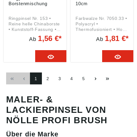
Borstenmischung
10cm
Ringpinsel Nr. 153 •
Farbwalze Nr. 7050.33 •
Reine helle Chinaborste
Polyacryl •
• Kunststoff-Fassung •
Thermofusioniert • Hohe
Holzstiel Angaben
Farbaufnahme und -
1,56 €*
1,81 €*
Ab
Ab
gemäß
abgabe •
Produktsicherheitsveror
Strapazierfähig
dnung ((EU) 2023/998):
Angaben gemäß
Nölle Profi Brush
Produktsicherheitsveror
Bürsten- & Pinseltechnik
dnung ((EU) 2023/998):
e.K., Simonshöfchen 57,
Nölle Profi Brush
42327 Wuppertal, DE,
Bürsten- & Pinseltechnik
1
2
3
4
5
info@n-p-b.de
e.K., Simonshöfchen 57,
42327 Wuppertal, DE,
info@n-p-b.de
MALER- &
LACKIERPINSEL VON
NÖLLE PROFI BRUSH
Über die Marke