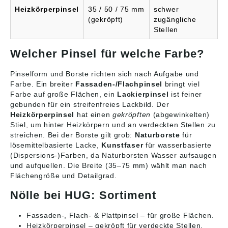
Heizkörperpinsel
35 / 50 / 75 mm
schwer
(gekröpft)
zugängliche
Stellen
Welcher Pinsel für welche Farbe?
Pinselform und Borste richten sich nach Aufgabe und
Farbe. Ein breiter
Fassaden-/Flachpinsel
bringt viel
Farbe auf große Flächen, ein
Lackierpinsel
ist feiner
gebunden für ein streifenfreies Lackbild. Der
Heizkörperpinsel
hat einen
gekröpften
(abgewinkelten)
Stiel, um hinter Heizkörpern und an verdeckten Stellen zu
streichen. Bei der Borste gilt grob:
Naturborste
für
lösemittelbasierte Lacke,
Kunstfaser
für wasserbasierte
(Dispersions-)Farben, da Naturborsten Wasser aufsaugen
und aufquellen. Die Breite (35–75 mm) wählt man nach
Flächengröße und Detailgrad.
Nölle bei HUG: Sortiment
Fassaden-, Flach- & Plattpinsel
– für große Flächen.
Heizkörperpinsel
– gekröpft für verdeckte Stellen.