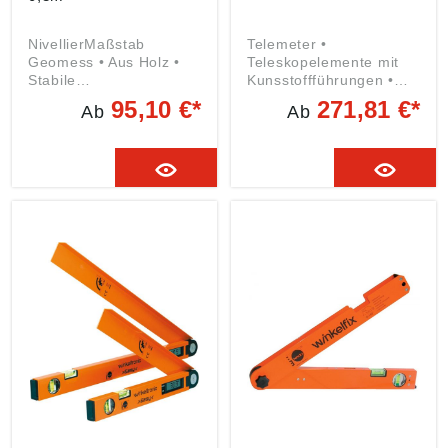
NivellierMaßstab
Telemeter •
Geomess • Aus Holz •
Teleskopelemente mit
Stabile
Kunsstoffführungen •
Messingscharniere •
Arretierung durch
95,10 €*
271,81 €*
Ab
Ab
cm-E-Teilung •
funktionelle
Abwechselnd je Meter
Druckknopfrastung • Für
rot/schwarz • Rückseite
Innen-und Außenmaße •
weiß mit schwarzer mm-
Geeignet für Hoch-und
Teilung Angaben gemäß
Tiefbau, Innenausbau,
Produktsicherheitsveror
Messebau und beim
dnung ((EU) 2023/998):
Gerüstbau Angaben
Nedo GmbH & Co. KG,
gemäß
Hochgerichtstr. 39-43,
Produktsicherheitsveror
72280 Dornstetten, DE,
dnung ((EU) 2023/998):
info@nedo.com
Nedo GmbH & Co. KG,
Hochgerichtstr. 39-43,
72280 Dornstetten, DE,
info@nedo.com