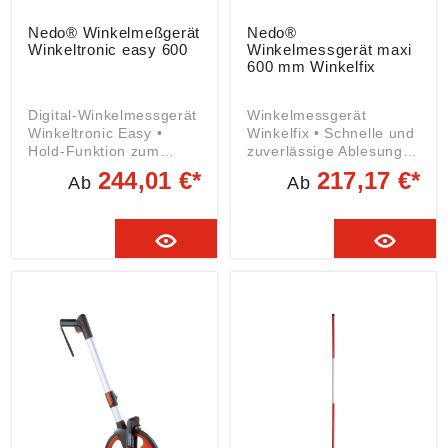
Nedo® Winkelmeßgerät
Nedo®
Winkeltronic easy 600
Winkelmessgerät maxi
600 mm Winkelfix
Digital-Winkelmessgerät
Winkelmessgerät
Winkeltronic Easy •
Winkelfix • Schnelle und
Hold-Funktion zum
zuverlässige Ablesung
Festhalten eines
der Winkel von der
244,01 €*
217,17 €*
Ab
Ab
Messwerts • Nullung in
Analoganzeige • Mit
jeder beliebigen
integrierter
Stellung der Schenkel
Wasserwaage • Robuste
möglich • Integrierte
Ausführung für extreme
Horizontal- und
Beanspruchung
Vertikallibelle •
Angaben gemäß
Abschaltautomatik
Produktsicherheitsveror
deaktivierbar •
dnung ((EU) 2023/998):
Serienmäßig mit Hülle •
Nedo GmbH & Co. KG,
Stromversorgung: 2 x
Hochgerichtstr. 39-43,
1,5 V (AA) Batterien
72280 Dornstetten, DE,
oder 2 x 1,2 V Akkus •
info@nedo.com
Außen- und
Innenwinkelmessung
möglich Angaben