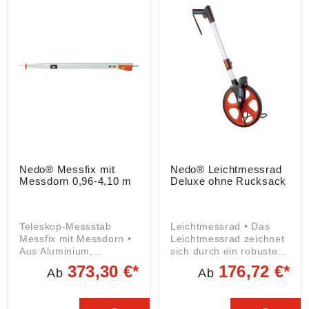
überdimensionierter
72280 Dornstetten, DE,
Aufwickelvorrichtung für
info@nedo.com
extreme Beanspruchung
• Libelle zur
waagerechten und
senkrechten Ausrichtung
• Mit Messdorn für
Rollladenbauer Angaben
gemäß
Produktsicherheitsveror
dnung ((EU) 2023/998):
Nedo GmbH & Co. KG,
Hochgerichtstr. 39-43,
72280 Dornstetten, DE,
Nedo® Messfix mit
Nedo® Leichtmessrad
info@nedo.com
Messdorn 0,96-4,10 m
Deluxe ohne Rucksack
Teleskop-Messstab
Leichtmessrad • Das
Messfix mit Messdorn •
Leichtmessrad zeichnet
Aus Aluminium,
sich durch ein robustes,
besonders geeignet zum
ergonomisches Design
373,30 €*
176,72 €*
Ab
Ab
Messen lichter Maße •
aus • Genaue
Die jeweilige
Messergebnisse werden
Auszugslänge ist analog
durch das abriebfeste