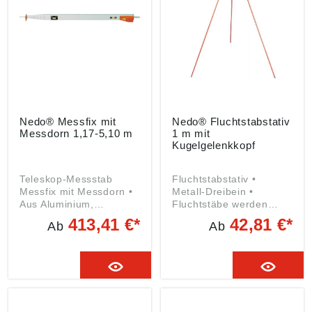
Produktsicherheitsveror
dnung ((EU) 2023/998):
Nedo GmbH & Co. KG,
Hochgerichtstr. 39-43,
72280 Dornstetten, DE,
info@nedo.com
Nedo® Messfix mit
Nedo® Fluchtstabstativ
Messdorn 1,17-5,10 m
1 m mit
Kugelgelenkkopf
Teleskop-Messstab
Fluchtstabstativ •
Messfix mit Messdorn •
Metall-Dreibein •
Aus Aluminium,
Fluchtstäbe werden
besonders geeignet zum
mittels kugelgelagerter
413,41 €*
42,81 €*
Ab
Ab
Messen lichter Maße •
Halteklammer
Die jeweilige
festgehalten Angaben
Auszugslänge ist analog
gemäß
an einem Sichtfenster
Produktsicherheitsveror
ablesbar • Robustes
dnung ((EU) 2023/998):
eingebautes Messband
Nedo GmbH & Co. KG,
mit mm-Teilung und
Hochgerichtstr. 39-43,