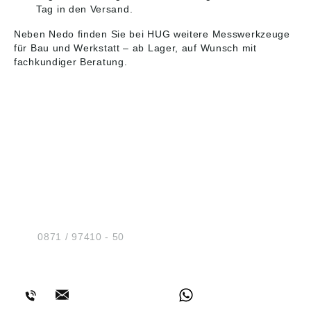
Tag in den Versand.
Neben Nedo finden Sie bei HUG weitere
Messwerkzeuge
für Bau und Werkstatt – ab Lager, auf Wunsch mit
fachkundiger Beratung.
HUG® Technik und
Sicherheit GmbH
Am Industriegleis 7
D-84030 Ergolding
Tel.:
0871 / 97410 - 50
BERATUNG