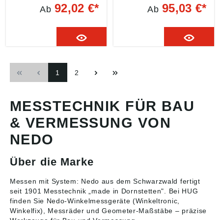
Messingscharniere •
Schreibunterlage •
92,02 €*
95,03 €*
Ab
Ab
cm-E-Teilung •
Klarsichtfolie schützt die
Abwechselnd je Meter
Zeichnungen • Für
rot/schwarz • Rückseite
Notizen und
weiß mit schwarzer mm-
Zeichnungen auf der
Teilung Angaben gemäß
Baustelle Angaben
Produktsicherheitsveror
gemäß
dnung ((EU) 2023/998):
Produktsicherheitsveror
1
2
Nedo GmbH & Co. KG,
dnung ((EU) 2023/998):
Hochgerichtstr. 39-43,
Nedo GmbH & Co. KG,
72280 Dornstetten, DE,
Hochgerichtstr. 39-43,
info@nedo.com
72280 Dornstetten, DE,
MESSTECHNIK FÜR BAU
info@nedo.com
& VERMESSUNG VON
NEDO
Über die Marke
Messen mit System: Nedo aus dem Schwarzwald fertigt
seit 1901
Messtechnik
„made in Dornstetten". Bei HUG
finden Sie Nedo-Winkelmessgeräte (Winkeltronic,
Winkelfix), Messräder und Geometer-Maßstäbe – präzise