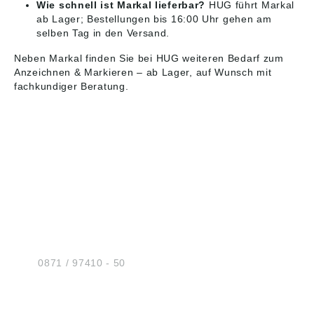
Wie schnell ist Markal lieferbar?
HUG führt Markal
ab Lager; Bestellungen bis 16:00 Uhr gehen am
selben Tag in den Versand.
Neben Markal finden Sie bei HUG weiteren
Bedarf zum
Anzeichnen & Markieren
– ab Lager, auf Wunsch mit
fachkundiger Beratung.
HUG® Technik und
Sicherheit GmbH
Am Industriegleis 7
D-84030 Ergolding
Tel.:
0871 / 97410 - 50
BERATUNG