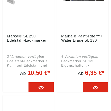
Markal® SL 250
Markal® Paint-Riter™+
Edelstahl-Lackmarker
Water Erase SL 130
2 Varianten verfügbar
4 Varianten verfügbar
Edelstahl-Lackmarker •
Lackmarker SL 130
Kann auf Edelstahl und
Eigenschaften: •
anderen
Kreidebasierter
10,50 €*
6,35 €*
Ab
Ab
Legierungsmetallen, bei
Lackmarker •
denen es auf
Markierungen können
Korrosionsbeständigkeit
einfach mit Wasser
ankommt, verwendet
abgewischt werden •
werden • Schnell
Leuchtstarke Farben •
trocknende, dauerhafte
Temporäre sichtbare
Farbe für eine sofortige
Markierungen, für die
Weiterverarbeitung •
Qualitätskontrolle und
Xylolfrei • Cholorid und
für die Überprüfung von