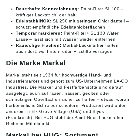
Dauerhafte Kennzeichnung:
Paint-Riter SL 100 –
kräftiger Lackstrich, der hält.
Edelstahl/INOX:
SL 250 mit geringem Chloridanteil –
schützt empfindliche Edelstahloberflächen.
Temporär markieren:
Paint-Riter+ SL 130 Water
Erase – lässt sich mit Wasser wieder entfernen.
Raue/ölige Flächen:
Markal-Lackmarker haften
auch dort, wo Tinten- oder Filzstifte versagen.
Die Marke Markal
Markal steht seit 1934 für hochwertige Hand- und
Industriemarker und gehört zum US-Unternehmen LA-CO
Industries. Die Marker und Festfarbenstifte sind darauf
ausgelegt, auch auf rauen, nassen, geölten oder
schmutzigen Oberflächen sicher zu haften – etwas, woran
herkömmliche Schreiber scheitern. Produziert wird unter
anderem in Elk Grove Village (USA) und Blyes
(Frankreich). Bei HUG steht die Paint-Riter-Lackmarker-
Reihe im Mittelpunkt.
Markal bei HUG: Sortiment