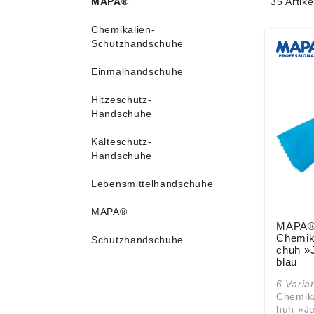
MAPA®
35 Artik
Chemikalien-
Schutzhandschuhe
Einmalhandschuhe
Hitzeschutz-
Handschuhe
Kälteschutz-
Handschuhe
Lebensmittelhandschuhe
MAPA®
MAPA
Chemik
Schutzhandschuhe
chuh »J
blau
6 Varia
Chemik
huh »Je