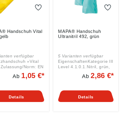
e: 240 mm Stärke:
Montage Material:
 mm Farbe: grün
Naturlatex mit Nitril
gemischt Länge: 310 mm
Stärke: 0,4 mm Farbe: rot
® Handschuh Vital
MAPA® Handschuh
gelb
Ultranitril 492, grün
ianten verfügbar
5 Varianten verfügbar
tzhandschuh »Vital
EigenschaftenKategorie III
N
Level 4.1.0.1.Nitril, grün,
 EN 374, EN 421
velourisiertLänge: 320
1,05 €*
2,86 €*
Ab
Ab
schaften:
mm, Stärke: 0,45
vorragendes
mmGriffiges Profil an
empfinden und
Handfläche und
rfertigkeit •Hohe
FingernLebensmittelecht
Details
Details
idigkeit •Komfort
nach FDA1
 Velourisierung
PaarVorteileSehr gutes
fsicherheit durch
Tastgefühl und
l Ausführung: •Innen
Tragekomfort durch
risiert •Handfläche
anatomische Form und
rofil •Gerader
VelourisierungSehr hohe
penrand
Standzeit durch hohe