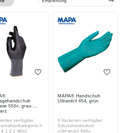
ste
A®
MAPA® Handschuh
agehandschuh
Ultranitril 454, grün
ane 553«, grau-
arz
ianten verfügbar
5 Varianten verfügbar
schaftenKategorie II
Schutzhandschuh
4.1.2.1.Nitril,
»Ultranitril 454«