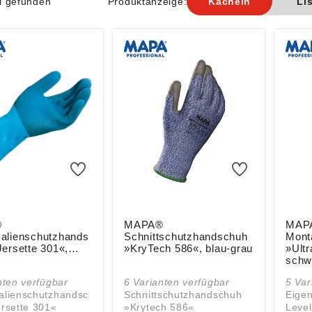
el gefunden
Produktanzeige:
Kacheln
Li
®
MAPA®
MAP
alienschutzhands
Schnittschutzhandschuh
Mont
ersette 301«,
»KryTech 586«, blau-grau
»Ultr
schw
nten verfügbar
6 Varianten verfügbar
5 Var
alienschutzhandsc
Schnittschutzhandschuh
Eigen
rsette 301«
»Krytech 586«
Level 