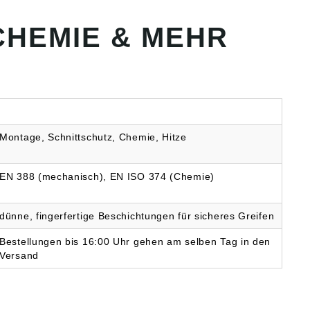
ndungsbereiche:
mechanische
gung, Wartung,
Beständigkeit (Abrieb-,
HEMIE & MEHR
te Montagearbeiten,
Durchstichfestigkeit)Dopp
udemanagement
elschicht-Verfahren für
ial: Naturlatex
hohen Schutz gegen
e: 305 mm Stärke:
ChemikalienHohe
 mm Farbe: gelb
Resistenz gegenüber
Kohlenwasserstoffderivate
n, Alkoholen,
aromatischen und
chlorierten
Montage, Schnittschutz, Chemie, Hitze
LösungsmittelnLebensmitt
elecht nach FDA (Food &
Drug
EN 388 (mechanisch), EN ISO 374 (Chemie)
Administration)Empfohlen
für Personen mit einer
Naturlatex-
dünne, fingerfertige Beschichtungen für sicheres Greifen
AllergieHaupteinsatzgebie
teAutomobilindustrieChem
Bestellungen bis 16:00 Uhr gehen am selben Tag in den
ische
IndustrieHolzverarbeitung
Versand
MaschinenbauReinigungs
arbeitenWartungsarbeiten
Behandlung von Metallen
mit