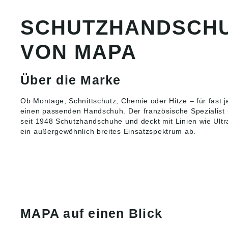
•Schutz
Öle, Fe
SCHUTZHANDSCHU
u.Ä. du
ölabwe
Beschi
VON MAPA
Nutzun
hohe Ab
•Nahtlos
Über die Marke
elastis
•Handfl
beschic
Ob Montage, Schnittschutz, Chemie oder Hitze – für fast
unbesch
einen passenden Handschuh. Der französische Spezialist (
Anwend
seit 1948
Schutzhandschuhe
und deckt mit Linien wie Ult
Allroun
ein außergewöhnlich breites Einsatzspektrum ab.
fingerfe
unter ö
Bedingu
Automob
zuliefer
(Fein-)
Bearbei
Werkstü
Schneid
MAPA auf einen Blick
Handwer
und Gar