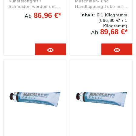
Kunststoffgriff •
Maschinen- und
Schneiden werden unter
Handläppung Tube mit
einem Winkel von 25°–
ca. 100 g Hinweis:
86,96 €*
Inhalt:
0.1 Kilogramm
Ab
45° abgezogen • Zum
Konzentrat vor dem
(896,80 €* / 1
Brechen von den
Gebrauch im Verhältnis
Kilogramm)
Schniedkanten nach
1:5 bis 1:100
89,68 €*
Ab
dem Schleifen und zum
verdünnen. Angaben
Nachläppen der
gemäß
Schneiden von
Produktsicherheitsveror
eingespannten
dnung ((EU) 2023/998):
Werkzeuge, wie zum
MACOLAEPP abrasive
Beispiel Hobel, Fräser,
GmbH, Industriestraße
Messerköpfe, Bohrer,
80a, 40764 Langenfeld,
Reibahlen usw. • Zum
DE,
Abziehen der
mail@macolaepp.com
Schneidkanten,
Beseitigung der
Aufbauschneide und
Erhöhung der
Werkzeugstandzeit
Hinweis: Verwendung
trocken sowie mit
Wasser oder
dünnflüssigem Öl.
Angaben gemäß