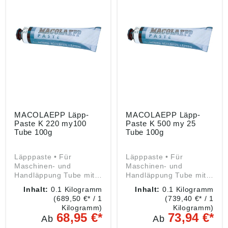
mail@macolaepp.com
mail@macolaepp.com
MACOLAEPP Läpp-
MACOLAEPP Läpp-
Paste K 220 my100
Paste K 500 my 25
Tube 100g
Tube 100g
Läpppaste • Für
Läpppaste • Für
Maschinen- und
Maschinen- und
Handläppung Tube mit
Handläppung Tube mit
ca. 100 g Hinweis:
ca. 100 g Hinweis:
Inhalt:
0.1 Kilogramm
Inhalt:
0.1 Kilogramm
Konzentrat vor dem
Konzentrat vor dem
(689,50 €* / 1
(739,40 €* / 1
Gebrauch im Verhältnis
Gebrauch im Verhältnis
Kilogramm)
Kilogramm)
1:5 bis 1:100
1:5 bis 1:100
68,95 €*
73,94 €*
Ab
Ab
verdünnen. Angaben
verdünnen. Angaben