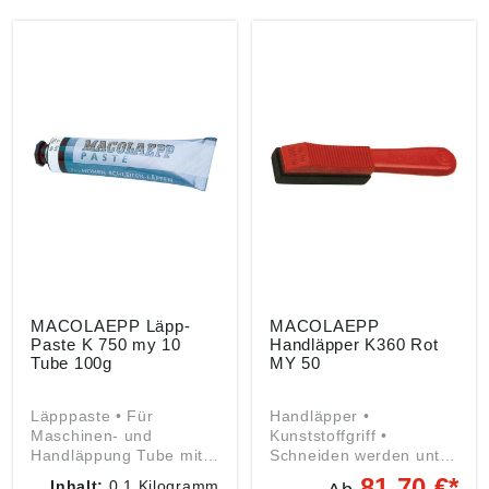
MACOLAEPP Läpp-
MACOLAEPP
Paste K 750 my 10
Handläpper K360 Rot
Tube 100g
MY 50
Läpppaste • Für
Handläpper •
Maschinen- und
Kunststoffgriff •
Handläppung Tube mit
Schneiden werden unter
ca. 100 g Hinweis:
einem Winkel von 25°–
81,70 €*
Inhalt:
0.1 Kilogramm