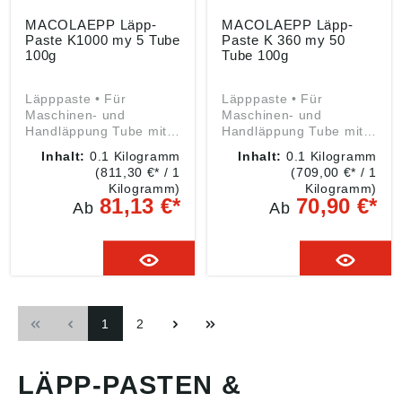
Produktsicherheitsveror
dnung ((EU) 2023/998):
MACOLAEPP Läpp-
MACOLAEPP Läpp-
MACOLAEPP abrasive
Paste K1000 my 5 Tube
Paste K 360 my 50
GmbH, Industriestraße
100g
Tube 100g
80a, 40764 Langenfeld,
DE,
Läpppaste • Für
Läpppaste • Für
mail@macolaepp.com
Maschinen- und
Maschinen- und
Handläppung Tube mit
Handläppung Tube mit
ca. 100 g Hinweis:
ca. 100 g Hinweis:
Inhalt:
0.1 Kilogramm
Inhalt:
0.1 Kilogramm
Konzentrat vor dem
Konzentrat vor dem
(811,30 €* / 1
(709,00 €* / 1
Gebrauch im Verhältnis
Gebrauch im Verhältnis
Kilogramm)
Kilogramm)
1:5 bis 1:100
1:5 bis 1:100
81,13 €*
70,90 €*
Ab
Ab
verdünnen. Angaben
verdünnen. Angaben
gemäß
gemäß
Produktsicherheitsveror
Produktsicherheitsveror
dnung ((EU) 2023/998):
dnung ((EU) 2023/998):
MACOLAEPP abrasive
MACOLAEPP abrasive
GmbH, Industriestraße
GmbH, Industriestraße
80a, 40764 Langenfeld,
80a, 40764 Langenfeld,
1
2
DE,
DE,
mail@macolaepp.com
mail@macolaepp.com
LÄPP-PASTEN &