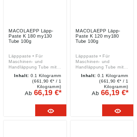
trocken sowie mit
Wasser oder
dünnflüssigem Öl.
Angaben gemäß
Produktsicherheitsveror
dnung ((EU) 2023/998):
MACOLAEPP Läpp-
MACOLAEPP Läpp-
MACOLAEPP abrasive
Paste K 180 my130
Paste K 120 my180
GmbH, Industriestraße
Tube 100g
Tube 100g
80a, 40764 Langenfeld,
DE,
Läpppaste • Für
Läpppaste • Für
mail@macolaepp.com
Maschinen- und
Maschinen- und
Handläppung Tube mit
Handläppung Tube mit
ca. 100 g Hinweis:
ca. 100 g Hinweis:
Inhalt:
0.1 Kilogramm
Inhalt:
0.1 Kilogramm
Konzentrat vor dem
Konzentrat vor dem
(661,90 €* / 1
(661,90 €* / 1
Gebrauch im Verhältnis
Gebrauch im Verhältnis
Kilogramm)
Kilogramm)
1:5 bis 1:100
1:5 bis 1:100
66,19 €*
66,19 €*
Ab
Ab
verdünnen. Angaben
verdünnen. Angaben
gemäß
gemäß
Produktsicherheitsveror
Produktsicherheitsveror
dnung ((EU) 2023/998):
dnung ((EU) 2023/998):
MACOLAEPP abrasive
MACOLAEPP abrasive
GmbH, Industriestraße
GmbH, Industriestraße
80a, 40764 Langenfeld,
80a, 40764 Langenfeld,
DE,
DE,