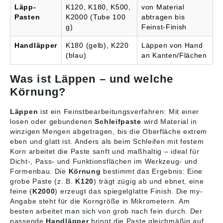
Läpp-
K120, K180, K500,
von Material
Pasten
K2000 (Tube 100
abtragen bis
g)
Feinst-Finish
Handläpper
K180 (gelb), K220
Läppen von Hand
(blau)
an Kanten/Flächen
Was ist Läppen – und welche
Körnung?
Läppen
ist ein Feinstbearbeitungsverfahren: Mit einer
losen oder gebundenen
Schleifpaste
wird Material in
winzigen Mengen abgetragen, bis die Oberfläche extrem
eben und glatt ist. Anders als beim Schleifen mit festem
Korn arbeitet die Paste sanft und maßhaltig – ideal für
Dicht-, Pass- und Funktionsflächen im Werkzeug- und
Formenbau. Die
Körnung
bestimmt das Ergebnis: Eine
grobe Paste (z. B.
K120
) trägt zügig ab und ebnet, eine
feine (
K2000
) erzeugt das spiegelglatte Finish. Die my-
Angabe steht für die Korngröße in Mikrometern. Am
besten arbeitet man sich von grob nach fein durch. Der
passende
Handläpper
bringt die Paste gleichmäßig auf.