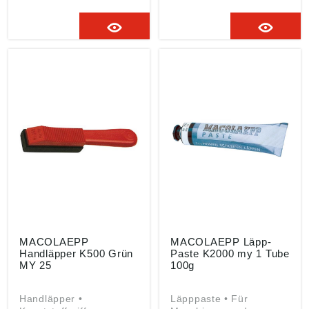
gemäß
gemäß
Produktsicherheitsveror
Produktsicherheitsveror
dnung ((EU) 2023/998):
dnung ((EU) 2023/998):
MACOLAEPP abrasive
MACOLAEPP abrasive
GmbH, Industriestraße
GmbH, Industriestraße
80a, 40764 Langenfeld,
80a, 40764 Langenfeld,
DE,
DE,
mail@macolaepp.com
mail@macolaepp.com
MACOLAEPP
MACOLAEPP Läpp-
Handläpper K500 Grün
Paste K2000 my 1 Tube
MY 25
100g
Handläpper •
Läpppaste • Für