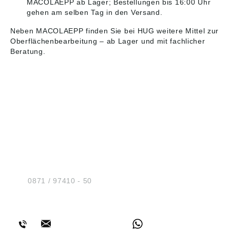
MACOLAEPP ab Lager; Bestellungen bis 16:00 Uhr
gehen am selben Tag in den Versand.
Neben MACOLAEPP finden Sie bei HUG weitere Mittel zur
Oberflächenbearbeitung
– ab Lager und mit fachlicher
Beratung.
HUG® Technik und
Sicherheit GmbH
Am Industriegleis 7
D-84030 Ergolding
Tel.:
0871 / 97410 - 50
BERATUNG