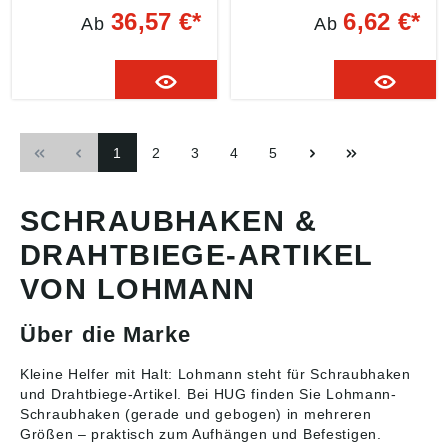
Holzschraubengewinde
36,57 €*
6,62 €*
Ab
Ab
1
2
3
4
5
SCHRAUBHAKEN &
DRAHTBIEGE-ARTIKEL
VON LOHMANN
Über die Marke
Kleine Helfer mit Halt: Lohmann steht für
Schraubhaken
und Drahtbiege-Artikel
. Bei HUG finden Sie Lohmann-
Schraubhaken (gerade und gebogen) in mehreren
Größen – praktisch zum Aufhängen und Befestigen.