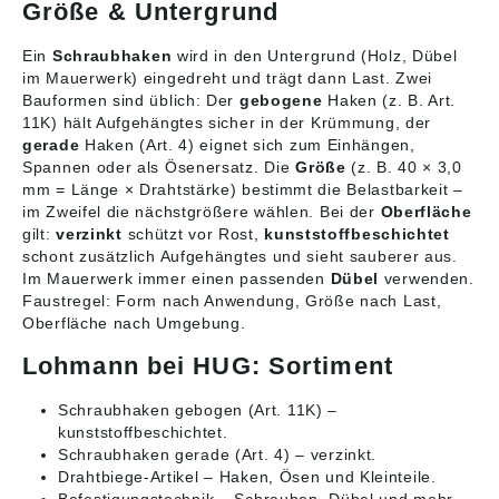
Größe & Untergrund
Ein
Schraubhaken
wird in den Untergrund (Holz, Dübel
im Mauerwerk) eingedreht und trägt dann Last. Zwei
Bauformen sind üblich: Der
gebogene
Haken (z. B. Art.
11K) hält Aufgehängtes sicher in der Krümmung, der
gerade
Haken (Art. 4) eignet sich zum Einhängen,
Spannen oder als Ösenersatz. Die
Größe
(z. B. 40 × 3,0
mm = Länge × Drahtstärke) bestimmt die Belastbarkeit –
im Zweifel die nächstgrößere wählen. Bei der
Oberfläche
gilt:
verzinkt
schützt vor Rost,
kunststoffbeschichtet
schont zusätzlich Aufgehängtes und sieht sauberer aus.
Im Mauerwerk immer einen passenden
Dübel
verwenden.
Faustregel: Form nach Anwendung, Größe nach Last,
Oberfläche nach Umgebung.
Lohmann bei HUG: Sortiment
Schraubhaken gebogen (Art. 11K)
–
kunststoffbeschichtet.
Schraubhaken gerade (Art. 4)
– verzinkt.
Drahtbiege-Artikel
– Haken, Ösen und Kleinteile.