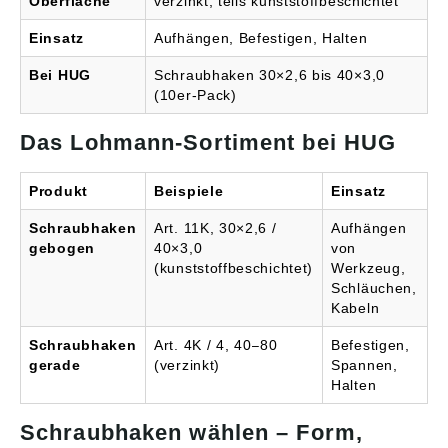
Oberfläche
verzinkt, teils kunststoffbeschichtet
Einsatz
Aufhängen, Befestigen, Halten
Bei HUG
Schraubhaken 30×2,6 bis 40×3,0
(10er-Pack)
Das Lohmann-Sortiment bei HUG
Produkt
Beispiele
Einsatz
Schraubhaken
Art. 11K, 30×2,6 /
Aufhängen
gebogen
40×3,0
von
(kunststoffbeschichtet)
Werkzeug,
Schläuchen,
Kabeln
Schraubhaken
Art. 4K / 4, 40–80
Befestigen,
gerade
(verzinkt)
Spannen,
Halten
Schraubhaken wählen – Form,