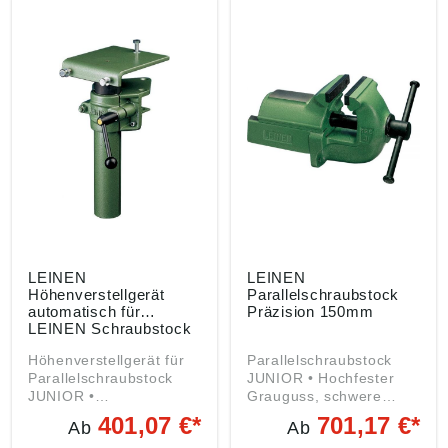
LEINEN
LEINEN
Höhenverstellgerät
Parallelschraubstock
automatisch für
Präzision 150mm
LEINEN Schraubstock
100mm
Höhenverstellgerät für
Parallelschraubstock
Parallelschraubstock
JUNIOR • Hochfester
JUNIOR •
Grauguss, schwere
Gasdruckfeder
Ausführung • Lange
401,07 €*
701,17 €*
Ab
Ab
ermöglicht die
hochpräzise