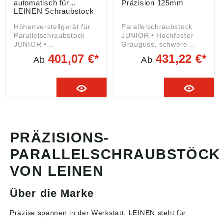
automatisch für
Präzision 125mm
LEINEN Schraubstock
150mm
Höhenverstellgerät für
Parallelschraubstock
Parallelschraubstock
JUNIOR • Hochfester
JUNIOR •
Grauguss, schwere
Gasdruckfeder
Ausführung • Lange
401,07 €*
431,22 €*
Ab
Ab
ermöglicht die
hochpräzise
stufenlose,
Schwalbenschwanzführu
automatische
ng •
Verstellung bis 215 mm
Trapezgewindespindel
• Vertikale Justierung •
verdeckt und gegen
Drehung um 360°
Schnutz geschützt •
Lieferung: Ohne
Gehärtete Stahlbacken,
Befestigungsschrauben.
wechsel- und
umwendbar • Integrierte
PRÄZISIONS-
Rohrspannbacken •
PARALLELSCHRAUBSTÖCK
Große Ambossfläche für
leichte Richtarbeiten
VON LEINEN
Über die Marke
Präzise spannen in der Werkstatt: LEINEN steht für