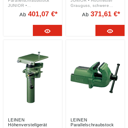
Parallelschraubstock
JUNIOR • Hochfester
JUNIOR •
Grauguss, schwere
Gasdruckfeder
Ausführung • Lange
401,07 €*
371,61 €*
Ab
Ab
ermöglicht die
hochpräzise
stufenlose,
Schwalbenschwanzführu
automatische
ng •
Verstellung bis 215 mm
Trapezgewindespindel
• Vertikale Justierung •
verdeckt und gegen
Drehung um 360°
Schnutz geschützt •
Lieferung: Ohne
Gehärtete Stahlbacken,
Befestigungsschrauben.
wechsel- und
umwendbar • Integrierte
Rohrspannbacken •
Große Ambossfläche für
leichte Richtarbeiten
LEINEN
LEINEN
Höhenverstellgerät
Parallelschraubstock