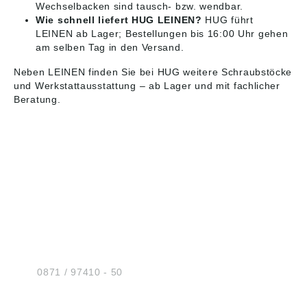
Wechselbacken sind tausch- bzw. wendbar.
Wie schnell liefert HUG LEINEN?
HUG führt
LEINEN ab Lager; Bestellungen bis 16:00 Uhr gehen
am selben Tag in den Versand.
Neben LEINEN finden Sie bei HUG weitere
Schraubstöcke
und Werkstattausstattung
– ab Lager und mit fachlicher
Beratung.
HUG® Technik und
Sicherheit GmbH
Am Industriegleis 7
D-84030 Ergolding
Tel.:
0871 / 97410 - 50
BERATUNG