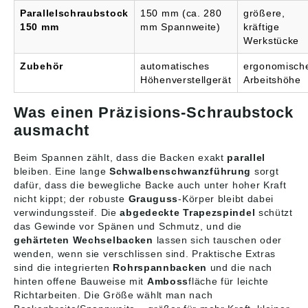
Parallelschraubstock
150 mm (ca. 280
größere,
150 mm
mm Spannweite)
kräftige
Werkstücke
Zubehör
automatisches
ergonomisch
Höhenverstellgerät
Arbeitshöhe
Was einen Präzisions-Schraubstock
ausmacht
Beim Spannen zählt, dass die Backen exakt
parallel
bleiben. Eine lange
Schwalbenschwanzführung
sorgt
dafür, dass die bewegliche Backe auch unter hoher Kraft
nicht kippt; der robuste
Grauguss
-Körper bleibt dabei
verwindungssteif. Die
abgedeckte Trapezspindel
schützt
das Gewinde vor Spänen und Schmutz, und die
gehärteten Wechselbacken
lassen sich tauschen oder
wenden, wenn sie verschlissen sind. Praktische Extras
sind die integrierten
Rohrspannbacken
und die nach
hinten offene Bauweise mit
Amboss
fläche für leichte
Richtarbeiten. Die Größe wählt man nach