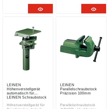
stufenlose,
Schwalbenschwanzführu
automatische
ng •
Verstellung bis 215 mm
Trapezgewindespindel
• Vertikale Justierung •
verdeckt und gegen
Drehung um 360°
Schnutz geschützt •
Lieferung: Ohne
Gehärtete Stahlbacken,
Befestigungsschrauben.
wechsel- und
umwendbar • Integrierte
Rohrspannbacken •
Große Ambossfläche für
leichte Richtarbeiten
LEINEN
LEINEN
Höhenverstellgerät
Parallelschraubstock
automatisch für
Präzision 100mm
LEINEN Schraubstock
125mm
Höhenverstellgerät für
Parallelschraubstock