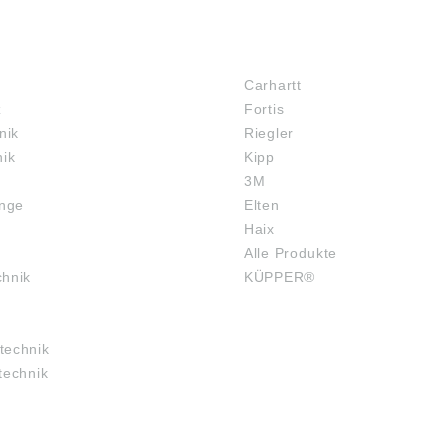
MARKENSHOPS
Carhartt
z
Fortis
nik
Riegler
nik
Kipp
3M
inge
Elten
Haix
Alle Produkte
chnik
KÜPPER®
technik
technik