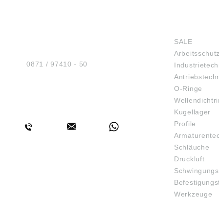
HUG® Technik und
SHOP
Sicherheit GmbH
SALE
Am Industriegleis 7
Arbeitsschut
D-84030 Ergolding
Tel.:
0871 / 97410 - 50
Industrietech
Antriebstech
O-Ringe
Wellendichtr
BERATUNG
Kugellager
Profile
Armaturente
Schläuche
Druckluft
Schwingungs
Befestigungs
Werkzeuge