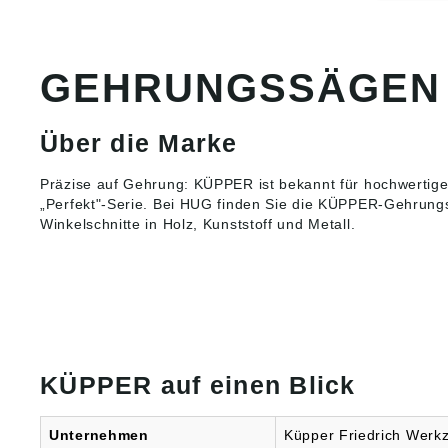
Führung
exakte
Sägebüg
Materia
GEHRUNGSSÄGEN
Doppel
Sägebü
Spanns
Spanndr
Über die Marke
Kunstst
Metallv
Präzise auf Gehrung: KÜPPER ist bekannt für hochwertig
Angabe
„Perfekt"-Serie. Bei HUG finden Sie die KÜPPER-Gehrung
Produkt
Winkelschnitte in Holz, Kunststoff und Metall.
ung ((E
Küpper 
Werkze
Maschi
Friedri
54570 B
info@fr
gmbh.d
KÜPPER auf einen Blick
Unternehmen
Küpper Friedrich Werk