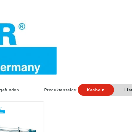
l gefunden
Produktanzeige:
Kacheln
Lis