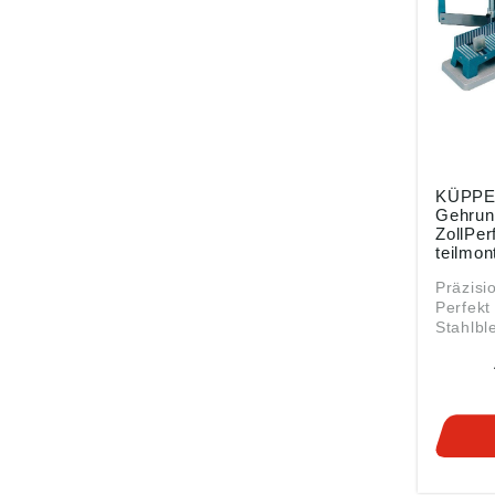
KÜPP
Gehrun
ZollPer
teilmont
Präzis
Perfekt
Stahlbl
rutsch
• Gussk
verstel
Längen
oder lin
Schnittt
Winkele
90° lin