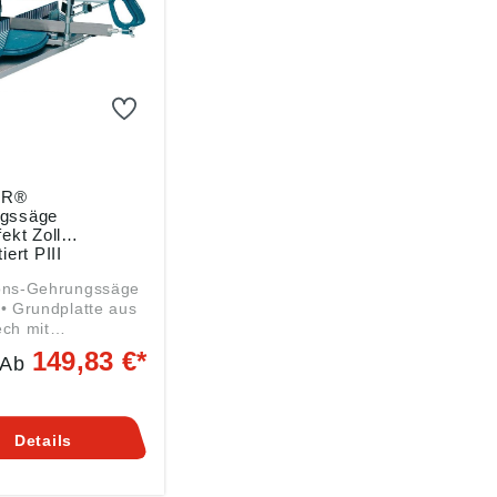
ER®
gssäge
fekt Zoll
iert PIII
ions-Gehrungssäge
 • Grundplatte aus
ech mit
festen Gummifüßen
149,83 €*
Ab
örper, mit
lbarem
anschlag rechts
ks •
Details
iefeneinstellung •
instellung 45° bis
ks und rechts • 4