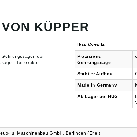
sstangen für
 Führung des
els • 2
lspanner •
 VON KÜPPER
te Spannung des
gels durch
chraube und
aht • Für Holz-,
Ihre Vorteile
off- und
erarbeitung
e
Gehrungssägen
der
Präzisions-
n gemäß
ssäge – für exakte
Gehrungssäge
sicherheitsverordn
U) 2023/998):
Stabiler Aufbau
Friedrich
ug- u.
Made in Germany
nenbau GmbH,
ch-Küpper-Weg,
Ab Lager bei HUG
erlingen, DE,
iedrich-kuepper-
e
zeug- u. Maschinenbau GmbH, Berlingen (Eifel)