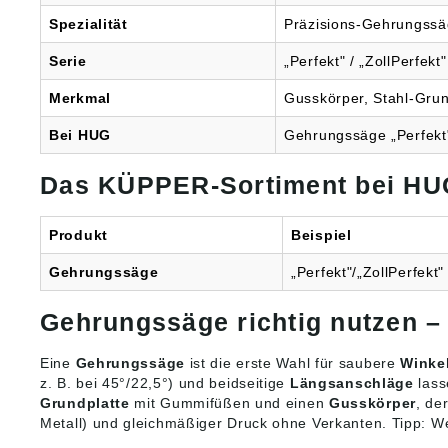
Spezialität
Präzisions-Gehrungss
Serie
„Perfekt" / „ZollPerfekt"
Merkmal
Gusskörper, Stahl-Grun
Bei HUG
Gehrungssäge „Perfekt" 
Das KÜPPER-Sortiment bei HU
Produkt
Beispiel
Gehrungssäge
„Perfekt"/„ZollPerfekt" 
Gehrungssäge richtig nutzen –
Eine
Gehrungssäge
ist die erste Wahl für saubere
Winke
z. B. bei 45°/22,5°) und beidseitige
Längsanschläge
lass
Grundplatte
mit Gummifüßen und einen
Gusskörper
, de
Metall) und gleichmäßiger Druck ohne Verkanten. Tipp: We