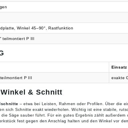
ägen
dplatte, Winkel 45–90°, Rastfunktion
teilmontiert P III
G
Einsatz
teilmontiert P III
exakte 
 Winkel & Schnitt
lschnitte
– etwa bei Leisten, Rahmen oder Profilen. Über die ei
en sich Schnitte exakt wiederholen. Wichtig ist eine stabile, ru
r die Säge sauber führt. Für ein gutes Ergebnis zählt außerde
rkstück fest gegen den Anschlag halten und den Winkel vor dem 