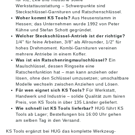
Werkstattausstattung – Schwerpunkte sind
Steckschlüssel-Garnituren und Ratschenschlüssel.
Woher kommt KS Tools?
Aus Heusenstamm in
Hessen; das Unternehmen wurde 1992 von Peter
Kühne und Stefan Schott gegründet.
Welcher Steckschlüssel-Antrieb ist der richtige?
1/4" für feine Arbeiten, 3/8" als Allrounder, 1/2" für
hohes Drehmoment. Kombi-Garnituren vereinen
mehrere Antriebe in einem Koffer.
Was ist ein Ratschenringmaulschlüssel?
Ein
Maulschlüssel, dessen Ringseite eine
Ratschenfunktion hat – man kann anziehen oder
lösen, ohne den Schlüssel umzusetzen; umschaltbare
Modelle wechseln zwischen Anziehen und Lösen.
Für wen eignet sich KS Tools?
Für Werkstatt,
Handwerk und Industrie – solide Qualität zum fairen
Preis, von KS Tools in über 135 Länder geliefert.
Wie schnell ist KS Tools lieferbar?
HUG führt KS
Tools ab Lager; Bestellungen bis 16:00 Uhr gehen
am selben Tag in den Versand.
KS Tools ergänzt bei HUG das komplette
Werkzeug-