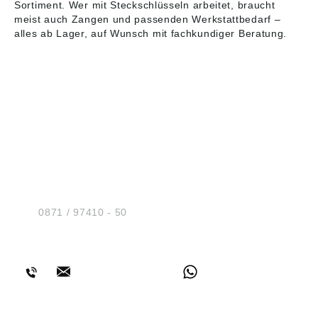
Sortiment
. Wer mit Steckschlüsseln arbeitet, braucht
meist auch
Zangen
und passenden
Werkstattbedarf
–
alles ab Lager, auf Wunsch mit fachkundiger Beratung.
HUG® Technik und
Sicherheit GmbH
Am Industriegleis 7
D-84030 Ergolding
Tel.:
0871 / 97410 - 50
BERATUNG