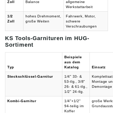
Zoll
Balance
allgemeine
Werkstattarbeit
1/2
hohes Drehmoment,
Fahrwerk, Motor,
Zoll
große Weiten
schwere
Verschraubungen
KS Tools-Garnituren im HUG-
Sortiment
Beispiele
aus dem
Typ
Katalog
Einsatz
Steckschlüssel-Garnitur
1/4" 33- &
Komplettsat
53-tlg., 3/8"
Montage un
26- & 61-tlg.,
Demontage
1/2" 24-tlg.
Kombi-Garnitur
1/4"+1/2"
große Werks
94-teilig im
Grundausst
Koffer