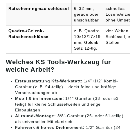
Ratschenringmaulschlüssel
6–32 mm,
schnelles
gerade oder
Lösen/Anzi
umschaltbar
ohne Umset
Quadro-/Gelenk-
z. B. Quadro
vier Weiten 
Ratschenschlüssel
10×13/17×19
Schlüssel, 
mm, Gelenk-
Stellen
Satz 12-tlg.
Welches KS Tools-Werkzeug für
welche Arbeit?
Erstausstattung Kfz-Werkstatt:
1/4"+1/2" Kombi-
Garnitur (z. B. 94-teilig) – deckt feine und kräftige
Verschraubungen ab.
Mobil & im Innenraum:
1/4"-Garnitur (33- oder 53-
teilig) für kleine Schlüsselweiten und enge
Einbaulagen.
Allround-Montage:
3/8"-Garnitur (26- oder 61-teilig)
als universeller Mittelantrieb.
Fahrwerk & hohes Drehmoment:
1/2"-Garnitur (24-