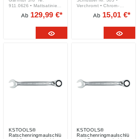
Garnitur 3/8" Nr.
Schlüssel Nr. 503 •
911.0626 • Mattsatiniert
Verchromt • Chrom-
• Chrom-Vanadium-Stahl
Vanadium-Stahl • Exakt
129,99 €*
15,01 €*
Ab
Ab
• SUPERLOCK-Profil •
verzahnter
Hohe Kraftübertragung,
Ratschenmechanismus
auch für abgerundete
mit 72 Zähnen •
Schrauben und Muttern
Rückstellwinkel von 5° •
• Stark ausgeprägte
Maulstellung 15°
Wellenform •
Angaben gemäß
Kraftübertragung
Produktsicherheitsveror
ausschließlich an Flanke
dnung ((EU) 2023/998):
• Einsatz auch bei
KS Tools Werkzeuge-
beschädigten
Maschinen GmbH,
Schrauben und Muttern
Seligenstädter Grund
Angaben gemäß
10-12, 63150
Produktsicherheitsveror
Heusenstamm, DE,
dnung ((EU) 2023/998):
info@kstools.com
KS Tools Werkzeuge-
Maschinen GmbH,
Seligenstädter Grund
10-12, 63150
Heusenstamm, DE,
info@kstools.com
KSTOOLS®
KSTOOLS®
Ratschenringmaulschlü
Ratschenringmaulschlü