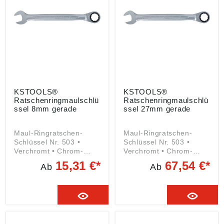
Heusenstamm, DE,
10-12, 63150
10-12, 63150
info@kstools.com
Heusenstamm, DE,
Heusenstamm, DE,
info@kstools.com
info@kstools.com
KSTOOLS®
KSTOOLS®
Ratschenringmaulschlü
Ratschenringmaulschlü
ssel 8mm gerade
ssel 27mm gerade
Maul-Ringratschen-
Maul-Ringratschen-
Schlüssel Nr. 503 •
Schlüssel Nr. 503 •
Verchromt • Chrom-
Verchromt • Chrom-
Vanadium-Stahl • Exakt
Vanadium-Stahl • Exakt
15,31 €*
67,54 €*
Ab
Ab
verzahnter
verzahnter
Ratschenmechanismus
Ratschenmechanismus
mit 72 Zähnen •
mit 72 Zähnen •
Rückstellwinkel von 5° •
Rückstellwinkel von 5° •
Maulstellung 15°
Maulstellung 15°
Angaben gemäß
Angaben gemäß
Produktsicherheitsveror
Produktsicherheitsveror