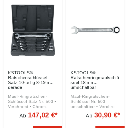
dnung ((EU) 2023/998):
dnung ((EU) 2023/998):
KS Tools Werkzeuge-
KS Tools Werkzeuge-
Maschinen GmbH,
Maschinen GmbH,
Seligenstädter Grund
Seligenstädter Grund
10-12, 63150
10-12, 63150
Heusenstamm, DE,
Heusenstamm, DE,
info@kstools.com
info@kstools.com
KSTOOLS®
KSTOOLS®
Ratschenschlüssel-
Ratschenringmaulschlü
Satz 10-teilig 8-19mm
ssel 18mm
gerade
umschaltbar
Maul-Ringratschen-
Maul-Ringratschen-
Schlüssel-Satz Nr. 503 •
Schlüssel Nr. 503,
Verchromt • Chrom-
umschaltbar • Verchromt
Vanadium-Stahl • Exakt
• Chrom-Vanadium-Stahl
147,02 €*
30,90 €*
Ab
Ab
verzahnter
• Exakt verzahnter
Ratschenmechanismus
Ratschenmechanismus
mit 72 Zähnen •
mit 72 Zähnen •