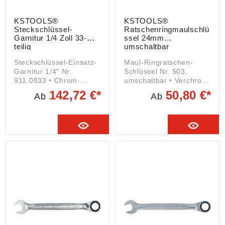
KSTOOLS®
KSTOOLS®
Steckschlüssel-
Ratschenringmaulschlü
Garnitur 1/4 Zoll 33-
ssel 24mm
teilig
umschaltbar
Steckschlüssel-Einsatz-
Maul-Ringratschen-
Garnitur 1/4" Nr.
Schlüssel Nr. 503,
911.0833 • Chrom-
umschaltbar • Verchromt
Vanadium-Stahl •
• Chrom-Vanadium-Stahl
142,72 €*
50,80 €*
Ab
Ab
Mattsatiniert •
• Exakt verzahnter
SUPERLOCK-Profil •
Ratschenmechanismus
Hohe Kraftübertragung,
mit 72 Zähnen •
auch für abgerundete
Rückstellwinkel von 5° •
Schrauben und Muttern
Maulstellung15°
• Stark ausgeprägte
Angaben gemäß
Wellenform •
Produktsicherheitsveror
Kraftübertragung
dnung ((EU) 2023/998):
ausschließlich an Flanke
KS Tools Werkzeuge-
• Einsatz auch bei
Maschinen GmbH,
beschädigten
Seligenstädter Grund
Schrauben und Muttern
10-12, 63150
Inhalt: 1 Gelenk-Hebel-
Heusenstamm, DE,
Umschaltknarre 13 6-
info@kstools.com