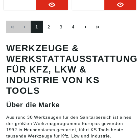
Rückstellwinkel von 5° •
Rückstellwinkel von 5° •
Maulstellung 15°
Maulstellung15°
Lieferung: Im ABS-
Angaben gemäß
Kunststoffkoffer.
Produktsicherheitsveror
1
2
3
4
Angaben gemäß
dnung ((EU) 2023/998):
Produktsicherheitsveror
KS Tools Werkzeuge-
dnung ((EU) 2023/998):
Maschinen GmbH,
KS Tools Werkzeuge-
Seligenstädter Grund
WERKZEUGE &
Maschinen GmbH,
10-12, 63150
Seligenstädter Grund
Heusenstamm, DE,
WERKSTATTAUSSTATTUNG
10-12, 63150
info@kstools.com
Heusenstamm, DE,
FÜR KFZ, LKW &
info@kstools.com
INDUSTRIE VON KS
TOOLS
Über die Marke
Aus rund 30 Werkzeugen für den Sanitärbereich ist eines
der größten Werkzeugprogramme Europas geworden:
1992 in Heusenstamm gestartet, führt KS Tools heute
tausende
Werkzeuge
für Kfz, Lkw und Industrie.