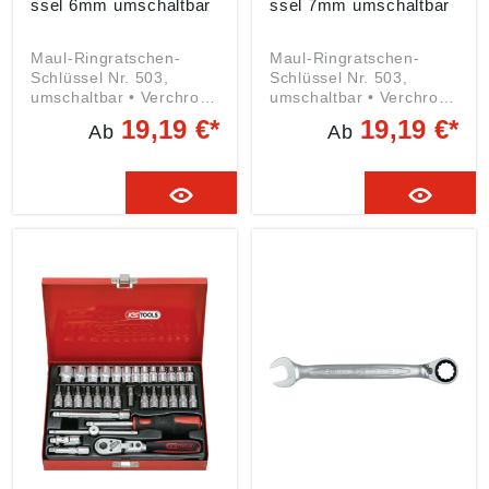
ssel 6mm umschaltbar
ssel 7mm umschaltbar
Maul-Ringratschen-
Maul-Ringratschen-
Schlüssel Nr. 503,
Schlüssel Nr. 503,
umschaltbar • Verchromt
umschaltbar • Verchromt
• Chrom-Vanadium-Stahl
• Chrom-Vanadium-Stahl
19,19 €*
19,19 €*
Ab
Ab
• Exakt verzahnter
• Exakt verzahnter
Ratschenmechanismus
Ratschenmechanismus
mit 72 Zähnen •
mit 72 Zähnen •
Rückstellwinkel von 5° •
Rückstellwinkel von 5° •
Maulstellung15°
Maulstellung15°
Angaben gemäß
Angaben gemäß
Produktsicherheitsveror
Produktsicherheitsveror
dnung ((EU) 2023/998):
dnung ((EU) 2023/998):
KS Tools Werkzeuge-
KS Tools Werkzeuge-
Maschinen GmbH,
Maschinen GmbH,
Seligenstädter Grund
Seligenstädter Grund
10-12, 63150
10-12, 63150
Heusenstamm, DE,
Heusenstamm, DE,
info@kstools.com
info@kstools.com