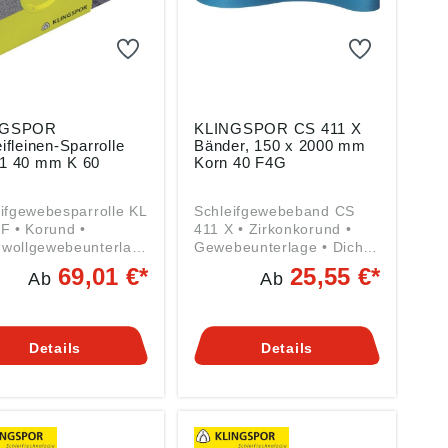
NGSPOR
KLINGSPOR CS 411 X
ifleinen-Sparrolle
Bänder, 150 x 2000 mm
1 40 mm K 60
Korn 40 F4G
ifgewebesparrolle KL
Schleifgewebeband CS
F • Korund •
411 X • Zirkonkorund •
wollgewebeunterlag
Gewebeunterlage • Dichte
ur Bearbeitung von
Bestreuung • Für Stahl
69,01 €*
25,55 €*
Ab
Ab
ben gemäß
und Edelstahl, zum
ktsicherheitsverordn
Entgraten und Grobschliff
(EU) 2023/998):
Angaben gemäß
spor AG, Hüttenstr.
Produktsicherheitsverordn
Details
Details
5708 Haiger, DE,
ung ((EU) 2023/998):
uf@klingspor.de
Klingspor AG, Hüttenstr.
36, 35708 Haiger, DE,
verkauf@klingspor.de