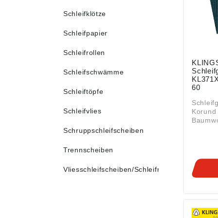
Schleifklötze
Schleifpapier
Schleifrollen
KLING
Schlei
Schleifschwämme
KL371X
60
Schleiftöpfe
Schleif
Schleifvlies
Korund 
Baumwo
e • Zur
Schruppschleifscheiben
Metall 
Angabe
Trennscheiben
Produkt
ung ((E
Vliesschleifscheiben/Schleifräder
Klingsp
36, 357
verkauf