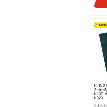
ung ((E
Klingsp
36, 357
verkauf
KLING
Schlei
KL371x
K320
Schleif