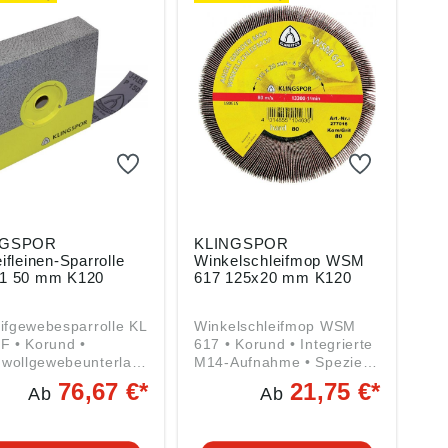
NGSPOR
KLINGSPOR
ifleinen-Sparrolle
Winkelschleifmop WSM
1 50 mm K120
617 125x20 mm K120
ifgewebesparrolle KL
Winkelschleifmop WSM
F • Korund •
617 • Korund • Integrierte
wollgewebeunterlag
M14-Aufnahme • Speziell
ur Bearbeitung von
zum Entgraten • Kanten
76,67 €*
21,75 €*
Ab
Ab
ben gemäß
werden verrundet • Kein
ktsicherheitsverordn
Sekundärgrat mehr •
(EU) 2023/998):
Hervorragend zum