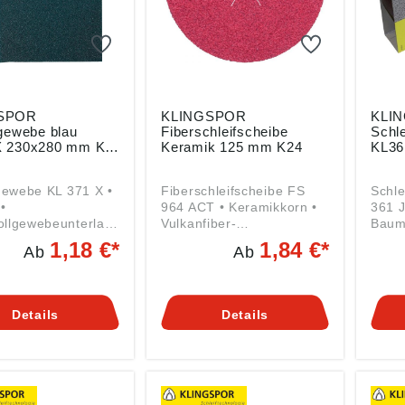
SPOR
KLINGSPOR
KLI
fgewebe blau
Fiberschleifscheibe
Schle
 230x280 mm K
Keramik 125 mm K24
KL36
gewebe KL 371 X •
Fiberschleifscheibe FS
Schle
•
964 ACT • Keramikkorn •
361 J
llgewebeunterlag
Vulkanfiber-
Baum
 Bearbeitung von
Trägermaterial • Hohe
e • Z
1,18 €*
1,84 €*
Ab
Ab
und NE-Metall
Abtragsleistung •
Metallen Anga
n gemäß
Besonders hohe
Produ
sicherheitsverordn
Kornhaftung und
ung (
U) 2023/998):
Standzeit durch Advanced
Kling
Details
Details
or AG, Hüttenstr.
Coating-Technologie
36, 3
08 Haiger, DE,
(ACT) • Normbohrung 22
verka
@klingspor.de
mm • Für schwere
Schleifarbeiten auf Stahl
und hochlegiertem Stahl
Angaben gemäß