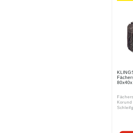
KLING
Fächer
80x40x
Fächers
Korund 
Schleif
• Schaf
radialen Ei
gemäß
Produkt