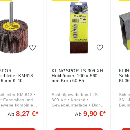
Produktsicherheitsverordn
ung ((EU) 2023/998):
Klingspor AG, Hüttenstr.
36, 35708 Haiger, DE,
verkauf@klingspor.de
SPOR
KLINGSPOR LS 309 XH
KLI
schleifer KM613
Hobbänder, 100 x 560
Schle
 6mm K 40
mm Korn 60 F5
KL36
chleifer KM 613 •
Schleifgewebeband LS
Schle
• Faservlies und
309 XH • Korund •
361 J
gewebe kombiniert
Gewebeunterlage • Dichte
Baum
t-Ø 6 mm • Für den
Bestreuung • Für die
e • Z
8,27 €*
9,90 €*
Ab
Ab
nsatz Angaben
Bearbeitung von Metall
Metallen Anga
und Holz, weiterhin zur
Produ
sicherheitsverordn
Bearbeitung von Farben,
ung (