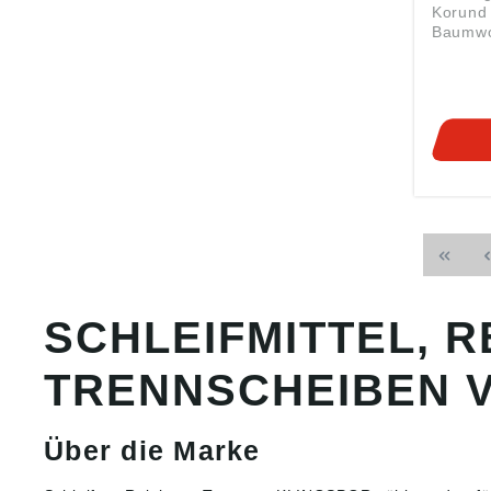
Korund 
Baumwo
e • Zur
Metall 
Angabe
Produkt
ung ((E
Klingsp
36, 357
verkauf
SCHLEIFMITTEL, 
TRENNSCHEIBEN 
Über die Marke