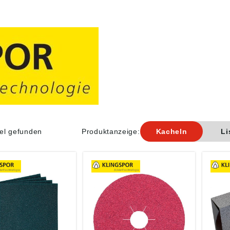
kel gefunden
Produktanzeige:
Kacheln
Li