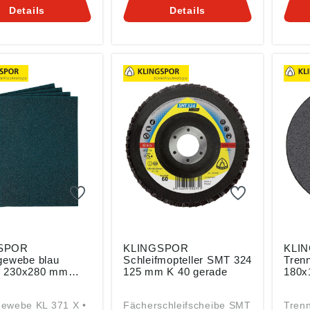
U) 2023/998):
Lacken und Spachtel
Kling
Details
Details
or AG, Hüttenstr.
einsetzbar 3 Bänder
36, 3
08 Haiger, DE,
Angaben gemäß
verka
@klingspor.de
Produktsicherheitsverordn
ung ((EU) 2023/998):
Klingspor AG, Hüttenstr.
36, 35708 Haiger, DE,
verkauf@klingspor.de
SPOR
KLINGSPOR
KLI
fgewebe blau
Schleifmopteller SMT 324
Tren
 230x280 mm
125 mm K 40 gerade
180x
gewebe KL 371 X •
Fächerschleifscheibe SMT
Tren