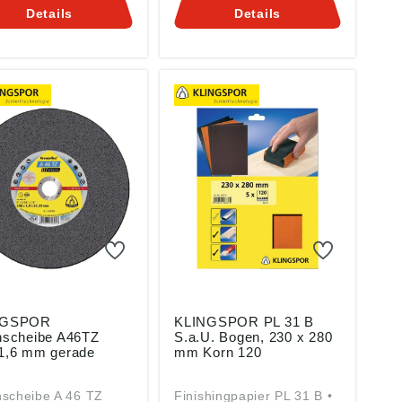
spor AG, Hüttenstr.
Entfernen von
Details
Details
5708 Haiger, DE,
Oberflächenbeschichtung
uf@klingspor.de
en • In der Regel entfällt
vor dem erneuten
Beschichten der
Zwischenschliff • Für die
Bearbeitung von Stahl,
Edelstahl, Kunststoff, Holz
und Farbe Angaben
gemäß
Produktsicherheitsverordn
ung ((EU) 2023/998):
Klingspor AG, Hüttenstr.
36, 35708 Haiger, DE,
verkauf@klingspor.de
NGSPOR
KLINGSPOR PL 31 B
nscheibe A46TZ
S.a.U. Bogen, 230 x 280
1,6 mm gerade
mm Korn 120
nscheibe A 46 TZ
Finishingpapier PL 31 B •