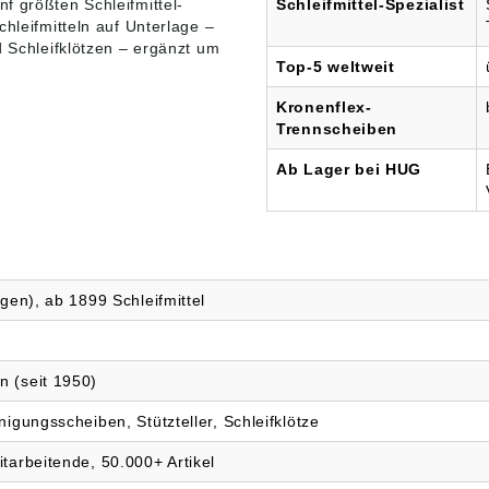
ünf größten
Schleifmittel
-
Schleifmittel-Spezialist
hleifmitteln auf Unterlage –
d Schleifklötzen – ergänzt um
Top-5 weltweit
Kronenflex-
Trennscheiben
Ab Lager bei HUG
egen), ab 1899 Schleifmittel
n (seit 1950)
nigungsscheiben, Stützteller, Schleifklötze
itarbeitende, 50.000+ Artikel