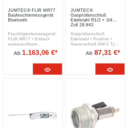
JUMTEC® FLIR MR77
JUMTEC®
Baufeuchtemessgerät
Gasprüfanschluß
Bluetooth
Edelstahl R1/2 + 3/4
Zoll 28 843
Feuchtigkeitsmessgerät
Gasprüfanschluß
FLIR MR77 • Einfach
Edelstahl • Rostfrei •
austauschbare
Gasanschluß NW 5 Typ
Temperatur- und
Rectus • Mit O-Ring-
1.163,06 €*
87,31 €*
Ab
Ab
Feuchtemessfühler •
Abdichtung für die
Integriertes IR-
mühelose Anbindung an
Thermometer ermöglicht
Fittinge und
schnelle,
Prüföffnungen Angaben
berührungsfreie
gemäß
Messungen • Externer
Produktsicherheitsveror
Stiftmessfühler für
dnung ((EU) 2023/998):
invasive
JUMTEC GmbH &
Feuchtemessung •
Co.KG, Markt 5, 42853
Großer LCD-Bildschirm
Remscheid, DE,
zeigt Feuchtigkeit,
info@jumtec.de
Luftfeuchte, und
Lufttemperaturbereiche
an • FLIR Tools Mobile
verbindet das FLIR