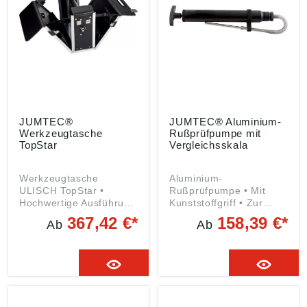
JUMTEC®
JUMTEC® Aluminium-
Werkzeugtasche
Rußprüfpumpe mit
TopStar
Vergleichsskala
Werkzeugtasche
Aluminium-
ULISCH TopStar •
Rußprüfpumpe • Mit
Hochwertige Ausführung
Kunststoffgriff • Zur
vernäht und vernietet •
Bestimmung der
367,42 €*
158,39 €*
Ab
Ab
In Pilotenkofferform • 2-
Rußzahl über die
seitig aufklappbar mit
mitgelieferte
Einsteckfächern für
Vergleichsskala
Service-Werkzeuge •
Lieferung: Inklusive 1
Verzinkte Bodenwanne,
Packung Streifenfilter.
extra starke Aluwinkel
Angaben gemäß
Angaben gemäß
Produktsicherheitsveror