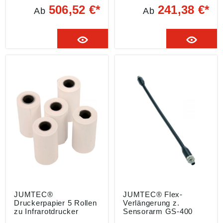
Edelstahl Sensor •
t für Sanitär-Heizung •
506,52 €*
241,38 €*
Ab
Ab
Hochwertige Spiralkabel
LC-Display • Hold- und
• Zum Anschluss an
Differenz-Funktion •
Leckmengenmessgerät
Berechnung des
UM-800 und
Durchschnitts Lieferung:
Druckmessgerät DL-400
Mit 9-V- Block-Batterie,
Angaben gemäß
2 x Schläuche, USB-
Produktsicherheitsveror
Kabel, im
dnung ((EU) 2023/998):
Kunststofftransportkoffe
JUMTEC GmbH &
r Angaben gemäß
Co.KG, Markt 5, 42853
Produktsicherheitsveror
Remscheid, DE,
dnung ((EU) 2023/998):
info@jumtec.de
JUMTEC GmbH &
Co.KG, Markt 5, 42853
Remscheid, DE,
info@jumtec.de
JUMTEC®
JUMTEC® Flex-
Druckerpapier 5 Rollen
Verlängerung z.
zu Infrarotdrucker
Sensorarm GS-400