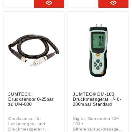
Propan, Butan,
JUMTEC GmbH &
Wasserstoff H2) •
Co.KG, Markt 5, 42853
Passend für Gasleck-
Remscheid, DE,
Ortungsgerät GS-400
info@jumtec.de
und
Leckmengenmessgerät
UM-800 Angaben
gemäß
Produktsicherheitsveror
dnung ((EU) 2023/998):
JUMTEC GmbH &
Co.KG, Markt 5, 42853
Remscheid, DE,
info@jumtec.de
JUMTEC®
JUMTEC® DM-100
Drucksensor 0-25bar
Druckmessgerät +/- 0-
zu UM-800
200mbar Standard
Drucksensor für
Digital-Manometer DM-
Leckmengen- und
100 •
Druckmessgerät •
Differenzdruckmessgerä