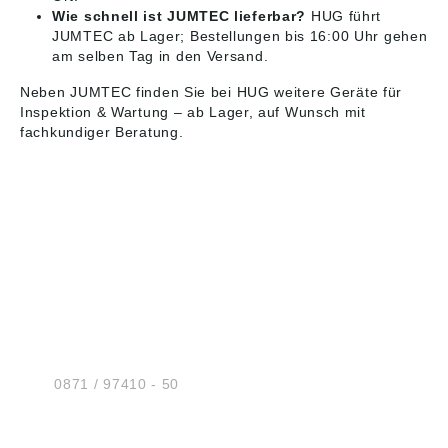
Wie schnell ist JUMTEC lieferbar?
HUG führt
JUMTEC ab Lager; Bestellungen bis 16:00 Uhr gehen
am selben Tag in den Versand.
Neben JUMTEC finden Sie bei HUG weitere Geräte für
Inspektion & Wartung
– ab Lager, auf Wunsch mit
fachkundiger Beratung.
HUG® Technik und
Sicherheit GmbH
Am Industriegleis 7
D-84030 Ergolding
Tel.:
0871 / 97410 - 50
BERATUNG