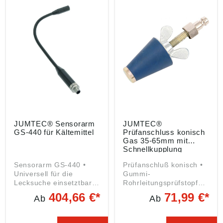
Produktsicherheitsveror
dnung ((EU) 2023/998):
dnung ((EU) 2023/998):
JUMTEC GmbH &
JUMTEC GmbH &
Co.KG, Markt 5, 42853
Co.KG, Markt 5, 42853
Remscheid, DE,
Remscheid, DE,
info@jumtec.de
info@jumtec.de
JUMTEC® Sensorarm
JUMTEC®
GS-440 für Kältemittel
Prüfanschluss konisch
Gas 35-65mm mit
Schnellkupplung
Sensorarm GS-440 •
Prüfanschluß konisch •
Universell für die
Gummi-
Lecksuche einsetztbar •
Rohrleitungsprüfstopfen
Digitale Sensor ist für 3
konisch mit Gasnippel
404,66 €*
71,99 €*
Ab
Ab
Bereiche und 5
NW5 Angaben gemäß
Gasarten ausgelegt
Produktsicherheitsveror
(Erdgas, Methan,
dnung ((EU) 2023/998):