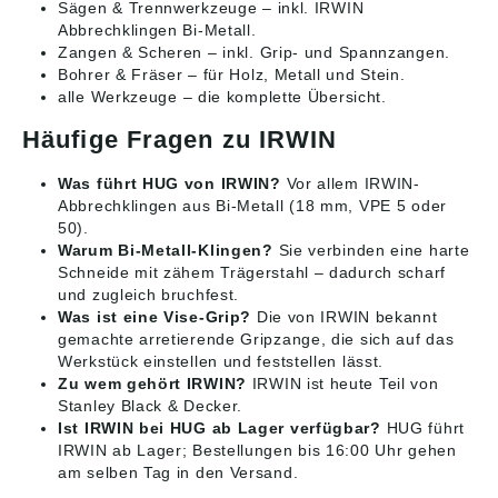
Sägen & Trennwerkzeuge
– inkl. IRWIN
Abbrechklingen Bi-Metall.
Zangen & Scheren
– inkl. Grip- und Spannzangen.
Bohrer & Fräser
– für Holz, Metall und Stein.
alle Werkzeuge
– die komplette Übersicht.
Häufige Fragen zu IRWIN
Was führt HUG von IRWIN?
Vor allem IRWIN-
Abbrechklingen aus Bi-Metall (18 mm, VPE 5 oder
50).
Warum Bi-Metall-Klingen?
Sie verbinden eine harte
Schneide mit zähem Trägerstahl – dadurch scharf
und zugleich bruchfest.
Was ist eine Vise-Grip?
Die von IRWIN bekannt
gemachte arretierende Gripzange, die sich auf das
Werkstück einstellen und feststellen lässt.
Zu wem gehört IRWIN?
IRWIN ist heute Teil von
Stanley Black & Decker.
Ist IRWIN bei HUG ab Lager verfügbar?
HUG führt
IRWIN ab Lager; Bestellungen bis 16:00 Uhr gehen
am selben Tag in den Versand.