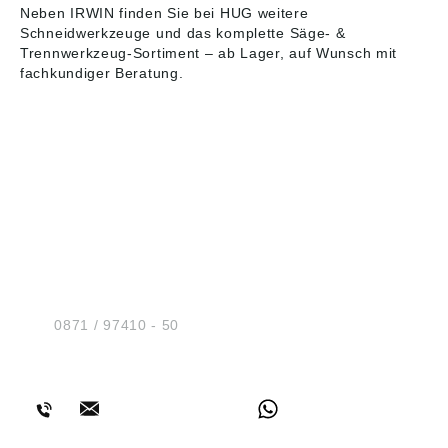
Neben IRWIN finden Sie bei HUG weitere
Schneidwerkzeuge und das komplette
Säge- &
Trennwerkzeug-Sortiment
– ab Lager, auf Wunsch mit
fachkundiger Beratung.
HUG® Technik und
Sicherheit GmbH
Am Industriegleis 7
D-84030 Ergolding
Tel.:
0871 / 97410 - 50
BERATUNG