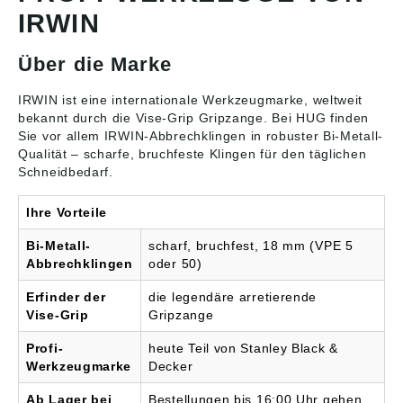
Bodenbelägen und
Bodenbelägen und
IRWIN
Dachpappen Angaben
Dachpappen Angaben
gemäß
gemäß
Produktsicherheitsveror
Produktsicherheitsveror
Über die Marke
dnung ((EU) 2023/998):
dnung ((EU) 2023/998):
Stanley Black & Decker
Stanley Black & Decker
Outdoor GmbH,
Outdoor GmbH,
IRWIN ist eine internationale Werkzeugmarke, weltweit
Wiesenstraße 9, 66129
Wiesenstraße 9, 66129
bekannt durch die Vise-Grip Gripzange. Bei HUG finden
Saarbrücken, DE,
Saarbrücken, DE,
Sie vor allem IRWIN-
Abbrechklingen
in robuster Bi-Metall-
mtdeurope@mtdproduct
mtdeurope@mtdproduct
Qualität – scharfe, bruchfeste Klingen für den täglichen
s.com
s.com
Schneidbedarf.
Ihre Vorteile
Bi-Metall-
scharf, bruchfest, 18 mm (VPE 5
Abbrechklingen
oder 50)
Erfinder der
die legendäre arretierende
Vise-Grip
Gripzange
Profi-
heute Teil von Stanley Black &
Werkzeugmarke
Decker
Ab Lager bei
Bestellungen bis 16:00 Uhr gehen