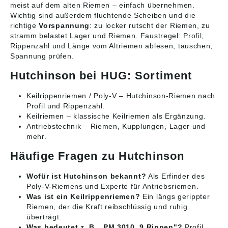
meist auf dem alten Riemen – einfach übernehmen.
Wichtig sind außerdem fluchtende Scheiben und die
richtige
Vorspannung
: zu locker rutscht der Riemen, zu
stramm belastet Lager und Riemen. Faustregel: Profil,
Rippenzahl und Länge vom Altriemen ablesen, tauschen,
Spannung prüfen.
Hutchinson bei HUG: Sortiment
Keilrippenriemen / Poly-V
– Hutchinson-Riemen nach
Profil und Rippenzahl.
Keilriemen
– klassische Keilriemen als Ergänzung.
Antriebstechnik
– Riemen, Kupplungen, Lager und
mehr.
Häufige Fragen zu Hutchinson
Wofür ist Hutchinson bekannt?
Als Erfinder des
Poly-V-Riemens und Experte für Antriebsriemen.
Was ist ein Keilrippenriemen?
Ein längs gerippter
Riemen, der die Kraft reibschlüssig und ruhig
überträgt.
Was bedeutet z. B. „PM 3010, 9 Rippen"?
Profil