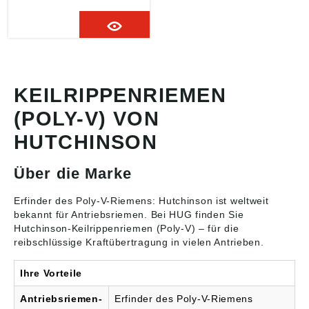
Flachriemen mit einer
Art Miniatur-
Keilriemenprofil. Sie
vereinigen die jeweiligen
Vorteile der beiden
Riemenarten: die
Flexibilität des
Flachriemens mit der
KEILRIPPENRIEMEN
hohen
(POLY-V) VON
Leistungsübertragung
des Keilprofiles.
HUTCHINSON
Aufgrund dessen eignen
sich diese Poly-V-
Riemen vor allem bei
Über die Marke
kleinen
Scheibendurchmessern,
hohen
Erfinder des Poly-V-Riemens: Hutchinson ist weltweit
Riemengeschwindigkeite
bekannt für Antriebsriemen. Bei HUG finden Sie
n, großen
Hutchinson-
Keilrippenriemen (Poly-V)
– für die
Übersetzungen und
reibschlüssige Kraftübertragung in vielen Antrieben.
beim Einsatz von
Rückenspannrollen, wie
Ihre Vorteile
z.B. beim
Serpentinenantrieb der
Antriebsriemen-
Erfinder des Poly-V-Riemens
Kraftfahrzeuge.