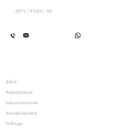
D-84030 Ergolding
Tel.:
0871 / 97410 - 50
BERATUNG
SHOP
SALE
Arbeitsschutz
Industrietechnik
Antriebstechnik
O-Ringe