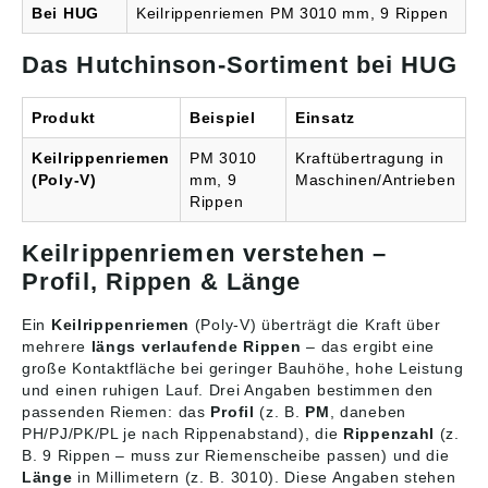
uns an! Thomas Klosik
Bei HUG
Keilrippenriemen PM 3010 mm, 9 Rippen
+49 (0)871 97410-60
oder technik@hug-
Das Hutchinson-Sortiment bei HUG
technik.de Wir liefern
ausschließlich
Markenriemen von
Produkt
Beispiel
Einsatz
Tecnamic/Strongbelt,
ConCar oder Gates®.
Keilrippenriemen
PM 3010
Kraftübertragung in
(Poly-V)
mm, 9
Maschinen/Antrieben
Rippen
Keilrippenriemen verstehen –
Profil, Rippen & Länge
Ein
Keilrippenriemen
(Poly-V) überträgt die Kraft über
mehrere
längs verlaufende Rippen
– das ergibt eine
große Kontaktfläche bei geringer Bauhöhe, hohe Leistung
und einen ruhigen Lauf. Drei Angaben bestimmen den
passenden Riemen: das
Profil
(z. B.
PM
, daneben
PH/PJ/PK/PL je nach Rippenabstand), die
Rippenzahl
(z.
B. 9 Rippen – muss zur Riemenscheibe passen) und die
Länge
in Millimetern (z. B. 3010). Diese Angaben stehen