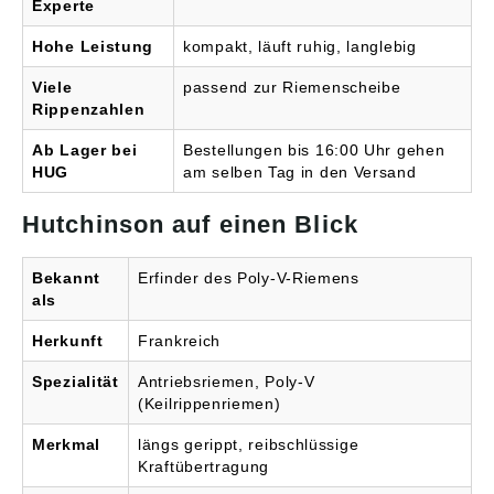
Gefertigt werden die im
Experte
V-Profil parallel
laufenden Rippen aus
Hohe Leistung
kompakt, läuft ruhig, langlebig
einer verschleißarmen,
faserverstärkten
Viele
passend zur Riemenscheibe
Elastomermischung mit
Rippenzahlen
darin eingebetteten
Zugsträngen.
Ab Lager bei
Bestellungen bis 16:00 Uhr gehen
Profilkurzzeichen: PM
HUG
am selben Tag in den Versand
Rippenanzahl: 14
Wirklänge (Lw): 4191
Hutchinson auf einen Blick
mm Höhe: 13.0 mm
Rippenabstand: 9.4 mm
Material Riemen:
Bekannt
Erfinder des Poly-V-Riemens
Neoprene Material
als
Zugstrang: Polyester
Unser Online-Angebot
Herkunft
Frankreich
stellt nur eine Auswahl
unseres Sortiments und
der vielfältigen
Spezialität
Antriebsriemen, Poly-V
technischen
(Keilrippenriemen)
Möglichkeiten dar. Sie
brauchen eine andere
Merkmal
längs gerippt, reibschlüssige
Ausführung oder haben
Kraftübertragung
Fragen? Sprechen Sie