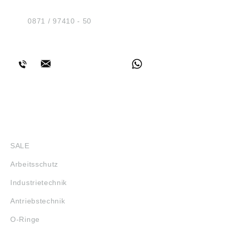
Am Industriegleis 7
D-84030 Ergolding
Tel.:
0871 / 97410 - 50
BERATUNG
SHOP
SALE
Arbeitsschutz
Industrietechnik
Antriebstechnik
O-Ringe