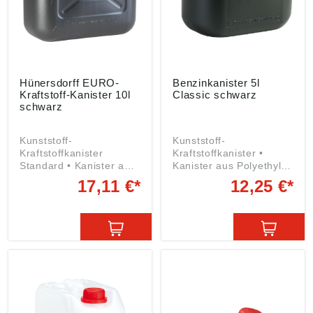
Hünersdorff EURO-
Benzinkanister 5l
Kraftstoff-Kanister 10l
Classic schwarz
schwarz
Kunststoff-
Kunststoff-
Kraftstoffkanister
Kraftstoffkanister •
Standard • Kanister aus
Kanister aus Polyethylen
Polyethylen (HD-PE) •
(HD-PE) • Flexibles
17,11 €*
12,25 €*
Flexibles Auslaufrohr •
Auslaufrohr • TÜV-
TÜV-geprüft • Für alle
geprüft • Für alle
Kraftstoffarten geeignet
Kraftstoffarten geeignet
Angaben gemäß
Angaben gemäß
Produktsicherheitsveror
Produktsicherheitsveror
dnung ((EU) 2023/998):
dnung ((EU) 2023/998):
hünersdorff GmbH,
hünersdorff GmbH,
Eisenbahnstr. 6, 71636
Eisenbahnstr. 6, 71636
Ludwigsburg, DE,
Ludwigsburg, DE,
info@huenersdorff.de
info@huenersdorff.de