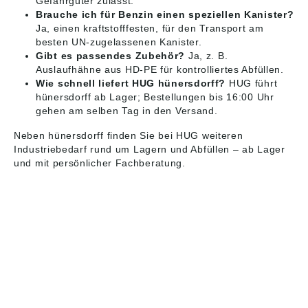
Gefahrgüter zulässt.
Brauche ich für Benzin einen speziellen Kanister?
Ja, einen kraftstofffesten, für den Transport am
besten UN-zugelassenen Kanister.
Gibt es passendes Zubehör?
Ja, z. B.
Auslaufhähne aus HD-PE für kontrolliertes Abfüllen.
Wie schnell liefert HUG hünersdorff?
HUG führt
hünersdorff ab Lager; Bestellungen bis 16:00 Uhr
gehen am selben Tag in den Versand.
Neben hünersdorff finden Sie bei HUG weiteren
Industriebedarf
rund um Lagern und Abfüllen – ab Lager
und mit persönlicher Fachberatung.
HUG® Technik und
Sicherheit GmbH