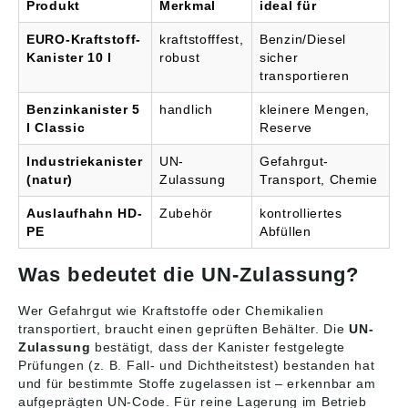
Produkt
Merkmal
ideal für
EURO-Kraftstoff-
kraftstofffest,
Benzin/Diesel
Kanister 10 l
robust
sicher
transportieren
Benzinkanister 5
handlich
kleinere Mengen,
l Classic
Reserve
Industriekanister
UN-
Gefahrgut-
(natur)
Zulassung
Transport, Chemie
Auslaufhahn HD-
Zubehör
kontrolliertes
PE
Abfüllen
Was bedeutet die UN-Zulassung?
Wer Gefahrgut wie Kraftstoffe oder Chemikalien
transportiert, braucht einen geprüften Behälter. Die
UN-
Zulassung
bestätigt, dass der Kanister festgelegte
Prüfungen (z. B. Fall- und Dichtheitstest) bestanden hat
und für bestimmte Stoffe zugelassen ist – erkennbar am
aufgeprägten UN-Code. Für reine Lagerung im Betrieb