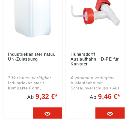
Industriekanister natur,
Hünersdorff
UN-Zulassung
Auslaufhahn HD-PE für
Kanister
7 Varianten verfügbar
4 Varianten verfügbar
Industriekanister •
Auslaufhahn mit
Kompakte Form,
Schraubverschluss • Aus
handlich und stapelbar •
bruchsicherem
9,32 €*
9,46 €*
Ab
Ab
Lebensmittelbeständig
Polyethylen mit
und gute chemische
Tüllanschluss für einen
Beständigkeit gegen
Schlauch • Sehr gute
Säuren, Laugen und
chemische
weitere Chemikalien •
Beständigkeit gegen
Mit UN-Zulassung für
Säuren, Laugen und