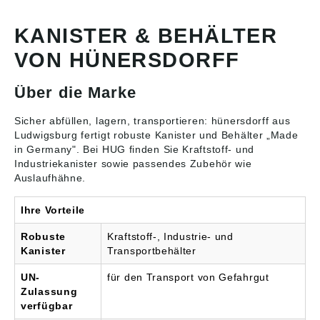
den Transport von
weitere Chemikalien •
Gefahrgütern (Säuren
Mit roter DIN
und Laugen) •
Verschraubung
KANISTER & BEHÄLTER
Polyethylen (HP-PE) •
VON HÜNERSDORFF
Farbe: natur
Über die Marke
Sicher abfüllen, lagern, transportieren: hünersdorff aus
Ludwigsburg fertigt robuste
Kanister und Behälter
„Made
in Germany". Bei HUG finden Sie Kraftstoff- und
Industriekanister sowie passendes Zubehör wie
Auslaufhähne.
Ihre Vorteile
Robuste
Kraftstoff-, Industrie- und
Kanister
Transportbehälter
UN-
für den Transport von Gefahrgut
Zulassung
verfügbar