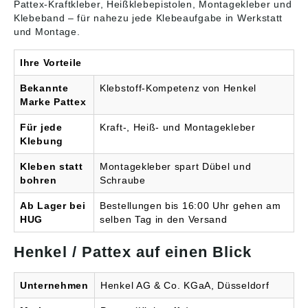
Pattex-Kraftkleber, Heißklebepistolen, Montagekleber und
Für fast alle Materialien
Standfest, spaltfüllend
Klebeband – für nahezu jede Klebeaufgabe in Werkstatt
• Für innen und außen •
Signalwort: Gefahr
und Montage.
Lösungsmittelfrei •
Gefahrenhinweise:
Frostfrei, kühl und
H373: Kann die Organe
trocken lagern. Direkte
schädigen bei längerer
Ihre Vorteile
Sonneneinstrahlung
oder wiederholter
vermeiden Signalwort:
Exposition; H302:
Bekannte
Klebstoff-Kompetenz von Henkel
Achtung
Gesundheitsschädlich
Marke Pattex
Gefahrenhinweise:
bei Verschlucken; H351:
H317: Kann allergische
Kann vermutlich Krebs
Für jede
Kraft-, Heiß- und Montagekleber
Hautreaktionen
erzeugen; H319:
Klebung
verursachen Angaben
Verursacht schwere
gemäß
Augenreizung; H315:
Kleben statt
Montagekleber spart Dübel und
Produktsicherheitsveror
Verursacht
bohren
Schraube
dnung ((EU) 2023/998):
Hautreizungen; H317:
Henkel AG & Co. KGaA,
Kann allergische
Ab Lager bei
Bestellungen bis 16:00 Uhr gehen am
Henkel-Teroson-Str.57,
Hautreaktionen
HUG
selben Tag in den Versand
69123 Heidelberg, DE,
verursachen; H335:
corporate.communicatio
Kann die Atemwege
ns@henkel.com
reizen; H334: Kann bei
Henkel / Pattex auf einen Blick
Einatmen Allergie,
asthmaartige Symptome
oder Atembeschwerden
Unternehmen
Henkel AG & Co. KGaA, Düsseldorf
verursachen Angaben