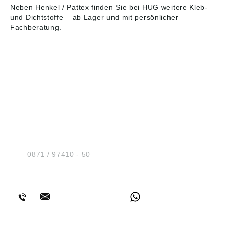
Neben Henkel / Pattex finden Sie bei HUG weitere
Kleb-
und Dichtstoffe
– ab Lager und mit persönlicher
Fachberatung.
HUG® Technik und
Sicherheit GmbH
Am Industriegleis 7
D-84030 Ergolding
Tel.:
0871 / 97410 - 50
BERATUNG