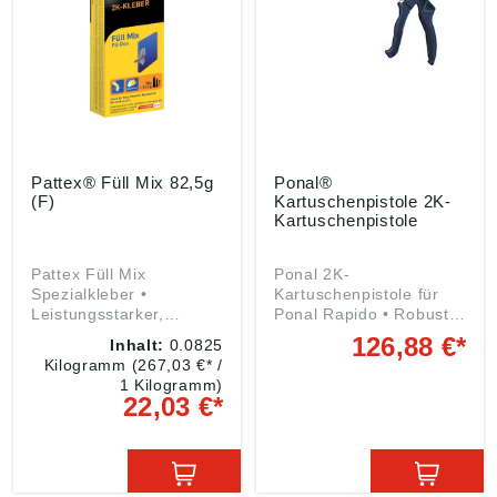
Pattex® Füll Mix 82,5g
Ponal®
(F)
Kartuschenpistole 2K-
Kartuschenpistole
Pattex Füll Mix
Ponal 2K-
Spezialkleber •
Kartuschenpistole für
Leistungsstarker,
Ponal Rapido • Robuste
vielseitig einsetzbarer 2-
Ganzmetallausführung •
126,88 €*
Inhalt:
0.0825
Komponenten-
Front- und Druckplatte
Kilogramm
(267,03 €* /
Polyurethankleber für
verstärkt • Geringer
1 Kilogramm)
höhe
Kraftaufwand dank
22,03 €*
Belastungsansprüche •
optimierter Übersetzung
Eignet sich zum Füllen
Angaben gemäß
und Kleben • Füllt als
Produktsicherheitsveror
Spachtel Risse und
dnung ((EU) 2023/998):
kann als Materialersatz
Henkel AG & Co. KGaA,