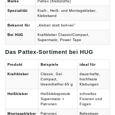
gemäß
Marke
Pattex (Klebstoffe)
Produktsicherheitsveror
dnung ((EU) 2023/998):
Spezialität
Kraft-, Heiß- und Montagekleber,
Henkel AG & Co. KGaA,
Klebeband
Henkel-Teroson-Str.57,
69123 Heidelberg, DE,
Bekannt für
„kleben statt bohren"
corporate.communicatio
ns@henkel.com
Bei HUG
Kraftkleber Classic/Compact,
Supermatic, Power Tape
Das Pattex-Sortiment bei HUG
Produkt
Beispiele
ideal für
Kraftkleber
Classic, Gel
dauerhafte,
Compact,
hochfeste
lösemittelfrei 65 g
Klebungen
Heißkleber
Heißklebepistole
schnelles
Supermatic +
Fixieren und
Patronen
Fügen
Montagekleber
Patronen
Befestigen