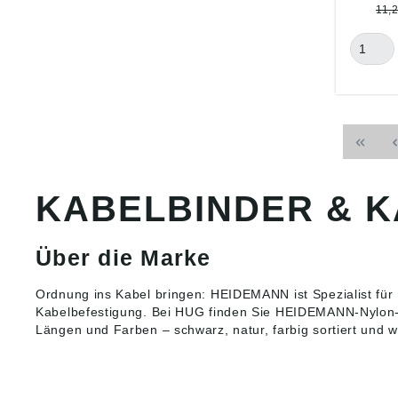
Produkt
11,2
ung ((E
HEIDEM
GmbH, 
11, 478
info@h
handel.
KABELBINDER & 
Über die Marke
Ordnung ins Kabel bringen: HEIDEMANN ist Spezialist für
Kabelbefestigung. Bei HUG finden Sie HEIDEMANN-Nylon-K
Längen und Farben – schwarz, natur, farbig sortiert und 