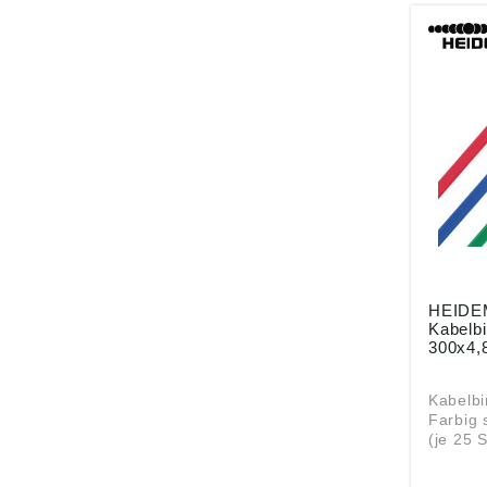
HEID
Kabelbi
300x4,
Kabelbin
Farbig 
(je 25 S
grün, gelb) 
gemäß