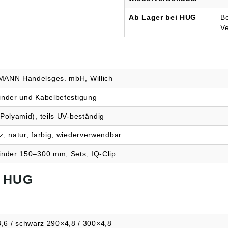
Ab Lager bei HUG
Be
V
ANN Handelsges. mbH, Willich
inder und Kabelbefestigung
Polyamid), teils UV-beständig
z, natur, farbig, wiederverwendbar
inder 150–300 mm, Sets, IQ-Clip
i HUG
,6 / schwarz 290×4,8 / 300×4,8