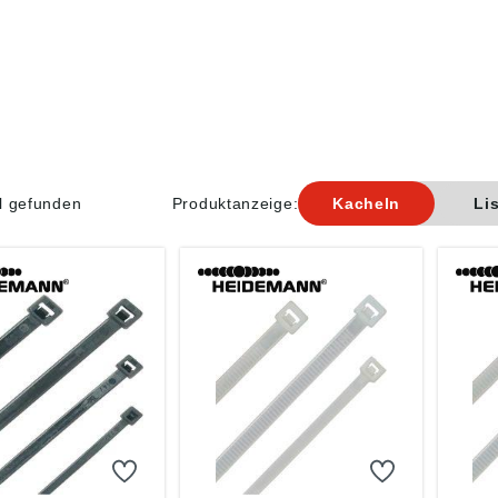
el gefunden
Produktanzeige:
Kacheln
Li