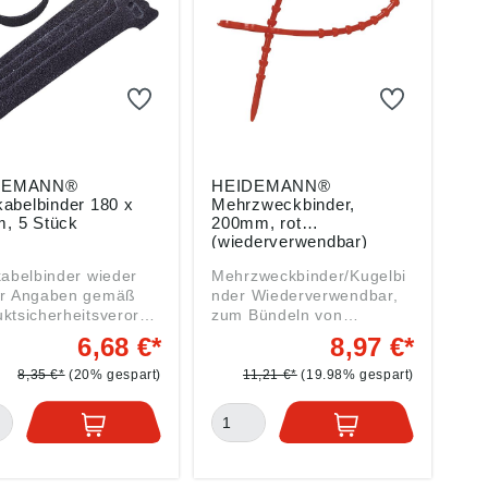
DEMANN®
HEIDEMANN®
kabelbinder 180 x
Mehrzweckbinder,
, 5 Stück
200mm, rot
(wiederverwendbar)
kabelbinder wieder
Mehrzweckbinder/Kugelbi
gemäß
nder Wiederverwendbar,
ktsicherheitsverordn
zum Bündeln von
(EU) 2023/998):
Leitungen oder z.B. als
6,68 €*
8,97 €*
EMANN Handelsges.
Sackverschluss. Ideal
, Drahtzieherweg
geeignet für
8,35 €*
(20% gespart)
11,21 €*
(19.98% gespart)
7877 Willich, DE,
Aktionshakenleisten zur
@heidemann-
Zweitplatzierung am
el.de
Regal. Angaben gemäß
Produktsicherheitsverordn
ung ((EU) 2023/998):