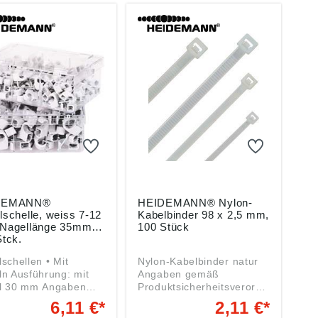
HEIDEMANN Handelsges.
GmbH, Drahtzieherweg
11, 47877 Willich, DE,
info@heidemann-
handel.de
DEMANN®
HEIDEMANN® Nylon-
schelle, weiss 7-12
Kabelbinder 98 x 2,5 mm,
Nagellänge 35mm,
100 Stück
Stck.
hellen • Mit
Nylon-Kabelbinder natur
n Ausführung: mit
Angaben gemäß
0 mm Angaben
Produktsicherheitsverordn
äß
ung ((EU) 2023/998):
6,11 €*
2,11 €*
ktsicherheitsverordn
HEIDEMANN Handelsges.