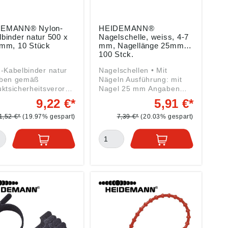
DEMANN® Nylon-
HEIDEMANN®
binder natur 500 x
Nagelschelle, weiss, 4-7
 mm, 10 Stück
mm, Nagellänge 25mm,
100 Stck.
-Kabelbinder natur
Nagelschellen • Mit
ben gemäß
Nägeln Ausführung: mit
ktsicherheitsverordn
Nagel 25 mm Angaben
(EU) 2023/998):
gemäß
9,22 €*
5,91 €*
EMANN Handelsges.
Produktsicherheitsverordn
, Drahtzieherweg
ung ((EU) 2023/998):
1,52 €*
(19.97% gespart)
7,39 €*
(20.03% gespart)
7877 Willich, DE,
HEIDEMANN Handelsges.
@heidemann-
GmbH, Drahtzieherweg
el.de
11, 47877 Willich, DE,
info@heidemann-
handel.de