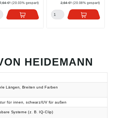
(EU) 2023/998):
GmbH, Drahtzieherweg
7,64 €*
(20.03% gespart)
2,64 €*
(20.08% gespart)
EMANN Handelsges.
11, 47877 Willich, DE,
, Drahtzieherweg
info@heidemann-
7877 Willich, DE,
handel.de
@heidemann-
el.de
VON HEIDEMANN
ele Längen, Breiten und Farben
tur für innen, schwarz/UV für außen
sbare Systeme (z. B. IQ-Clip)