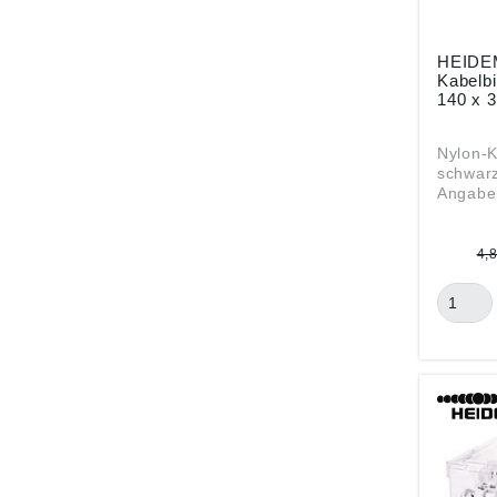
HEIDE
Kabelbi
140 x 
Nylon-K
schwarz
Angabe
Produkt
ung ((E
HEIDEM
4,
GmbH, 
11, 478
info@h
handel.