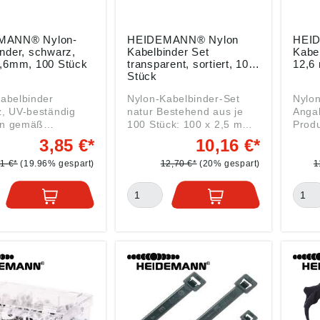
MANN® Nylon-
HEIDEMANN® Nylon
HEI
nder, schwarz,
Kabelbinder Set
Kabel
3,6mm, 100 Stück
transparent, sortiert, 100
12,6
Stück
abelbinder
Nylon-Kabelbinder-Set
Nylon
, UV-beständig
natur Bestehend aus je
Anga
n gemäß
100 Stück: 100 x 2,5 mm
Produ
sicherheitsverordn
140 x 3,6 mm 290 x 4,8
ung (
3,85 €*
10,16 €*
U) 2023/998):
mm Beutel ohne Reiter.
HEID
ANN Handelsges.
Ideal geeignet für
GmbH
81 €*
(19.96% gespart)
12,70 €*
(20% gespart)
1
Drahtzieherweg
Aktionshakenleisten zur
11, 4
77 Willich, DE,
Zweitplatzierung am
info
eidemann-
Regal Angaben gemäß
hand
de
Produktsicherheitsverordn
ung ((EU) 2023/998):
HEIDEMANN Handelsges.
GmbH, Drahtzieherweg
11, 47877 Willich, DE,
info@heidemann-
handel.de