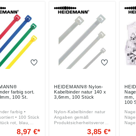
EMANN®
HEIDEMANN® Nylon-
HEI
nder farbig sort.
Kabelbinder natur 140 x
Nagel
8mm, 100 St.
3,6mm, 100 Stück
mm, 
100 
der farbig •
Nylon-Kabelbinder natur
Nagelsc
sortiert • 100 Stück
Angaben gemäß
Nägel
tück rot, blau,
Produktsicherheitsverordn
Nagel 3
Angaben
ung ((EU) 2023/998):
gem
8,97 €*
3,85 €*
HEIDEMANN Handelsges.
Produ