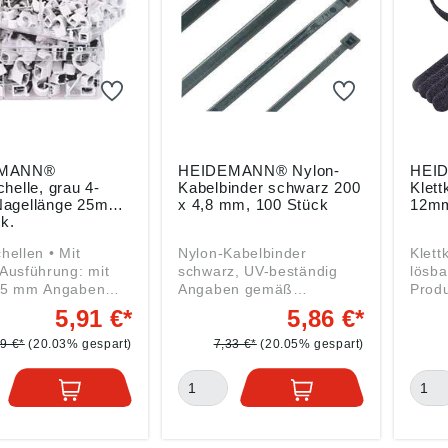
EMANN®
HEIDEMANN® Nylon-
HEI
helle, grau 4-
Kabelbinder schwarz 200
Klett
agellänge 25mm,
x 4,8 mm, 100 Stück
12mm
k.
llen • Mit
Nylon-Kabelbinder
Klett
Ausführung: mit
schwarz, UV-beständig
lösbar Angaben 
m Angaben
Angaben gemäß
Produ
Produktsicherheitsverordn
ung (
5,91 €*
5,86 €*
sicherheitsverordn
ung ((EU) 2023/998):
HEID
U) 2023/998):
HEIDEMANN Handelsges.
GmbH
39 €*
(20.03% gespart)
7,33 €*
(20.05% gespart)
ANN Handelsges.
GmbH, Drahtzieherweg
11, 4
Drahtzieherweg
11, 47877 Willich, DE,
info
77 Willich, DE,
info@heidemann-
hand
eidemann-
handel.de
de