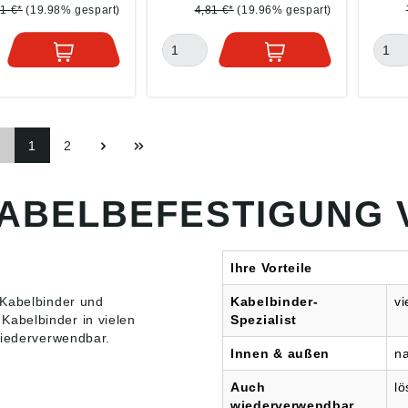
sicherheitsverordn
GmbH, Drahtzieherweg
ung (
1 €*
(19.98% gespart)
4,81 €*
(19.96% gespart)
U) 2023/998):
11, 47877 Willich, DE,
HEID
ANN Handelsges.
info@heidemann-
GmbH
Drahtzieherweg
handel.de
11, 4
77 Willich, DE,
info
eidemann-
hand
de
1
2
KABELBEFESTIGUNG 
Ihre Vorteile
Kabelbinder
und
Kabelbinder-
vi
abelbinder in vielen
Spezialist
wiederverwendbar.
Innen & außen
na
Auch
lö
wiederverwendbar