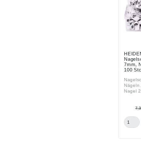
HEID
Nagelsc
7mm, N
100 Stc
Nagelsche
Nägeln 
Nagel 25 m
gemäß
Produkt
ung ((E
7,
HEIDEM
GmbH, 
11, 478
info@h
handel.