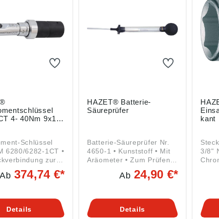
®
HAZET® Batterie-
HAZE
mentschlüssel
Säureprüfer
Einsa
CT 4- 40Nm 9x12
kant
ment-Schlüssel
Batterie-Säureprüfer Nr.
Steck
 6280/6282-1CT •
4650-1 • Kunststoff • Mit
3/8" 
ckverbindung zur
Aräometer • Zum Prüfen
Chro
e von
des Säuregehalts der
Innen
374,74 €*
24,90 €*
Ab
Ab
kwerkzeugen •
Batterieflüssigkeit
DIN 3
gkeitsanforderunge
Angaben gemäß
1174 
 DIN EN ISO 6789
Produktsicherheitsverordn
Griff
n gemäß
ung ((EU) 2023/998):
Anga
Details
Details
sicherheitsverordn
HAZET-WERK Hermann
Produ