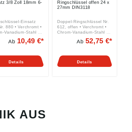
tz 3/8 Zoll 18mm 6-
Ringschlüssel offen 24 x
27mm DIN3118
schlüssel-Einsatz
Doppel-Ringschlüssel Nr.
Nr. 880 • Verchromt •
612, offen • Verchromt •
m-Vanadium-Stahl •
Chrom-Vanadium-Stahl •
-4-kant-Antrieb nach
Für
10,49 €*
52,75 €*
Ab
Ab
120 – C 10, ISO
Rohrverschraubungen,
• Kugelfangrille •
Überwurfmuttern und -
ige Rändelung
schrauben Angaben
ben gemäß
gemäß
Details
Details
ktsicherheitsverordn
Produktsicherheitsverordn
(EU) 2023/998):
ung ((EU) 2023/998):
T-WERK Hermann
HAZET-WERK Hermann
er GmbH & Co. KG,
Zerver GmbH & Co. KG,
enwerther
Güldenwerther
ofstr. 25-29, 42857
Bahnhofstr. 25-29, 42857
cheid, DE,
Remscheid, DE,
@hazet.de
info@hazet.de
IK AUS