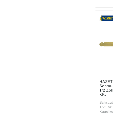
ung ((E
HAZET
Zerver
Gülden
Bahnhof
Remsch
info@h
HAZET
Schrau
1/2 Zol
KK.
Schrau
1/2" Nr
Kugelko