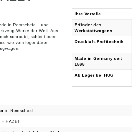
 GmbH & Co. KG,
werther
str. 25-29, 42857
Ihre Vorteile
eid, DE,
azet.de
ede in Remscheid – und
Erfinder des
erkzeug-Werke der Welt. Aus
Werkstattwagens
ich schraubt, schleift oder
Druckluft-Profitechnik
so wie vom legendären
eugwagen.
Made in Germany seit
1868
Ab Lager bei HUG
er in Remscheid
) = HAZET