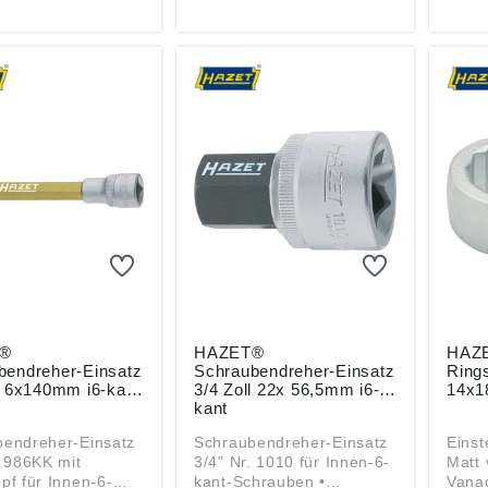
U) 2023/998):
Zerver GmbH & Co. KG,
ung (
-WERK Hermann
Güldenwerther
HAZE
 GmbH & Co. KG,
Bahnhofstr. 25-29, 42857
Zerv
werther
Remscheid, DE,
Güld
str. 25-29, 42857
info@hazet.de
Bahnh
eid, DE,
Rems
azet.de
info
®
HAZET®
HAZE
bendreher-Einsatz
Schraubendreher-Einsatz
Ring
l 6x140mm i6-kant
3/4 Zoll 22x 56,5mm i6-
14x1
kant
bendreher-Einsatz
Schraubendreher-Einsatz
Einst
. 986KK mit
3/4" Nr. 1010 für Innen-6-
Matt 
pf für Innen-6-
kant-Schrauben •
Vanad