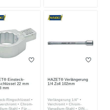
(EU) 2023/998):
Zerver GmbH & Co. KG,
T-WERK Hermann
Güldenwerther
er GmbH & Co. KG,
Bahnhofstr. 25-29, 42857
enwerther
Remscheid, DE,
ofstr. 25-29, 42857
info@hazet.de
cheid, DE,
@hazet.de
T® Einsteck-
HAZET® Verlängerung
schlüssel 22 mm
1/4 Zoll 102mm
8 mm
eck-Ringschlüssel •
Verlängerung 1/4" •
verchromt • Chrom-
Verchromt • Chrom-
ium-Stahl • Für
Vanadium-Stahl • DIN