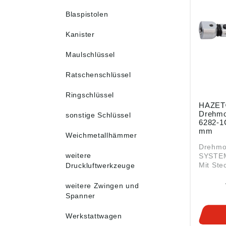
Blaspistolen
Kanister
Maulschlüssel
Ratschenschlüssel
Ringschlüssel
HAZET
Drehmo
sonstige Schlüssel
6282-1
mm
Weichmetallhämmer
Drehmo
weitere
SYSTEM
Mit Ste
Druckluftwerkzeuge
Aufnam
Einstec
weitere Zwingen und
Genaui
Spanner
n nach
Angabe
Werkstattwagen
Produkt