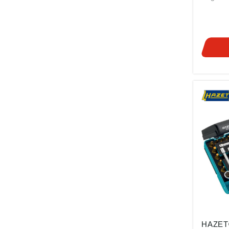
kant-Sc
Verchro
Vanadiu
TiN-bes
höhere
Korrosi
und Min
Cam-Ou
Haftung
Griffig
Innen-4
3120 – 
Kugelfangri
gemäß
Produkt
ung ((E
HAZET
Zerver
Gülden
Bahnhof
Remsch
info@h
HAZET®