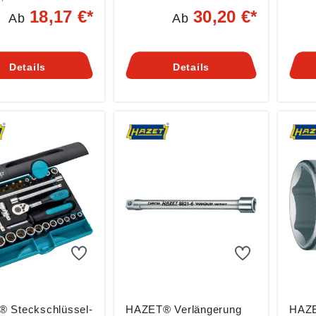
hrauben •
Verchromt • Chrom-
Dreh
18,17 €*
30,20 €*
Ab
Ab
mt • Chrom-
Vanadium-Stahl • Spitze
passe
m-Stahl • Spitze
brüniert • Griffige
Aufn
chichtet, für
Rändelung • Innen-4-kant-
eTAC
s Drehmoment,
Antrieb DIN 3120 – C
DREM
Details
Details
onsbeständigkeit
12,5, ISO 1174 •
SYSTEM
imierung des
Stiftsicherung Angaben
gem
t-Effekts(Bessere
gemäß
Produ
 der Schraube) •
Produktsicherheitsverordn
ung (
e Rändelung •
ung ((EU) 2023/998):
HAZE
-kant-Antrieb DIN
HAZET-WERK Hermann
Zerv
C 12,5, ISO 1174 •
Zerver GmbH & Co. KG,
Güld
lle Angaben
Güldenwerther
Bahnh
Bahnhofstr. 25-29, 42857
Rems
sicherheitsverordn
Remscheid, DE,
info
U) 2023/998):
info@hazet.de
-WERK Hermann
 GmbH & Co. KG,
werther
str. 25-29, 42857
eid, DE,
azet.de
 Steckschlüssel-
HAZET® Verlängerung
HAZE