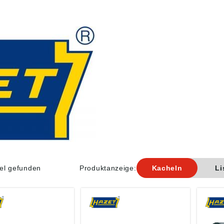
kel gefunden
Produktanzeige:
Kacheln
Li