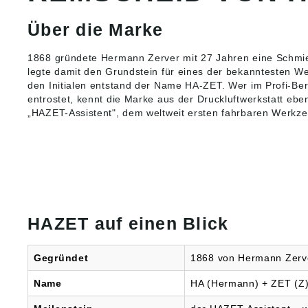
Zerver
Gülden
Über die Marke
Bahnhof
Remsch
info@h
1868 gründete Hermann Zerver mit 27 Jahren eine Schmi
legte damit den Grundstein für eines der bekanntesten W
den Initialen entstand der Name HA-ZET. Wer im Profi-Bere
entrostet, kennt die Marke aus der
Druckluftwerkstatt
eben
„HAZET-Assistent", dem weltweit ersten fahrbaren Werkz
HAZET auf einen Blick
Gegründet
1868 von Hermann Zerv
Name
HA (Hermann) + ZET (Z