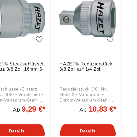
T® Steckschlüssel-
HAZET® Reduzierstück
tz 3/8 Zoll 16mm 6-
3/8 Zoll auf 1/4 Zoll
schlüssel-Einsatz
Reduzierstück 3/8" Nr.
Nr. 880 • Verchromt •
8858-2 • Verchromt •
m-Vanadium-Stahl •
Chrom-Vanadium-Stahl •
-4-kant-Antrieb nach
DIN 3123, ISO 3316 •
9,29 €*
10,83 €*
Ab
Ab
120 – C 10, ISO
Kugelarretierung Angaben
• Kugelfangrille •
gemäß
ige Rändelung
Produktsicherheitsverordn
ben gemäß
ung ((EU) 2023/998):
Details
Details
ktsicherheitsverordn
HAZET-WERK Hermann