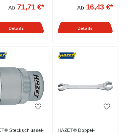
momentschlüssel mit
3123, ISO 3316 • 4-kant-
71,71 €*
16,43 €*
Ab
Ab
nder Schaft-
Antrieb DIN 3120 – C 6,3,
ahme SYSTEM 7000
ISO 1174 •
, TORCOFIX SE,
Kugelarretierung Angaben
ASTER SE,
gemäß
Details
Details
 6000 C Angaben
Produktsicherheitsverordn
äß
ung ((EU) 2023/998):
ktsicherheitsverordn
HAZET-WERK Hermann
(EU) 2023/998):
Zerver GmbH & Co. KG,
T-WERK Hermann
Güldenwerther
er GmbH & Co. KG,
Bahnhofstr. 25-29, 42857
enwerther
Remscheid, DE,
ofstr. 25-29, 42857
info@hazet.de
cheid, DE,
@hazet.de
T® Steckschlüssel-
HAZET® Doppel-