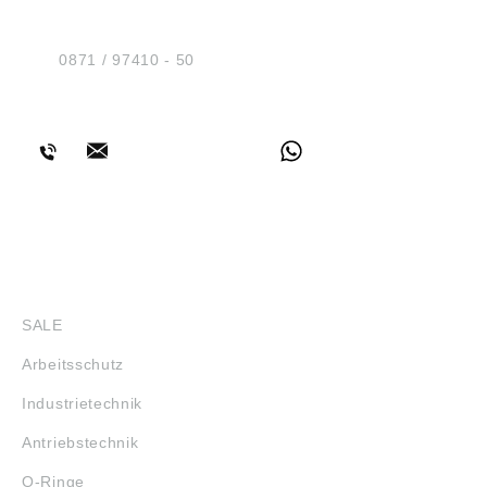
Am Industriegleis 7
D-84030 Ergolding
Tel.:
0871 / 97410 - 50
BERATUNG
SHOP
SALE
Arbeitsschutz
Industrietechnik
Antriebstechnik
O-Ringe