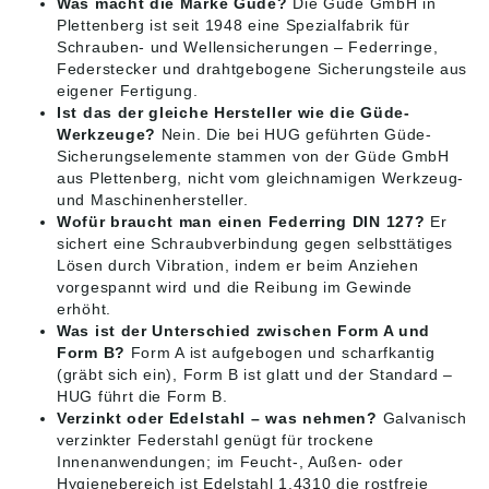
Was macht die Marke Güde?
Die Güde GmbH in
Plettenberg ist seit 1948 eine Spezialfabrik für
Schrauben- und Wellensicherungen – Federringe,
Federstecker und drahtgebogene Sicherungsteile aus
eigener Fertigung.
Ist das der gleiche Hersteller wie die Güde-
Werkzeuge?
Nein. Die bei HUG geführten Güde-
Sicherungselemente stammen von der Güde GmbH
aus Plettenberg, nicht vom gleichnamigen Werkzeug-
und Maschinenhersteller.
Wofür braucht man einen Federring DIN 127?
Er
sichert eine Schraubverbindung gegen selbsttätiges
Lösen durch Vibration, indem er beim Anziehen
vorgespannt wird und die Reibung im Gewinde
erhöht.
Was ist der Unterschied zwischen Form A und
Form B?
Form A ist aufgebogen und scharfkantig
(gräbt sich ein), Form B ist glatt und der Standard –
HUG führt die Form B.
Verzinkt oder Edelstahl – was nehmen?
Galvanisch
verzinkter Federstahl genügt für trockene
Innenanwendungen; im Feucht-, Außen- oder
Hygienebereich ist Edelstahl 1.4310 die rostfreie