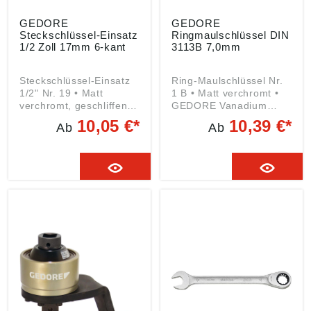
GEDORE
GEDORE
Steckschlüssel-Einsatz
Ringmaulschlüssel DIN
1/2 Zoll 17mm 6-kant
3113B 7,0mm
Steckschlüssel-Einsatz
Ring-Maulschlüssel Nr.
1/2" Nr. 19 • Matt
1 B • Matt verchromt •
verchromt, geschliffen •
GEDORE Vanadium
GEDORE Vanadium
Stahl 31CrV3, •
10,05 €*
10,39 €*
Ab
Ab
Stahl 31CrV3 • DIN
Geschmiedet •
3124, ISO 2725-1 •
Maulstellung 15°
Innen-4-kant-Antrieb
abgewinkelt • Ringseite
DIN 3120 – C 12,5, ISO
10° gekröpft • DIN 3113
1174 • Kugelfangrille •
B, ISO 3318, ISO 7738 •
Griffige Kreuzrändelung
Für tiefliegende bzw.
• Innen-6-kant mit
versenkte Muttern und
Eckenverrundung zur
Schrauben •
Schonung des
Hochwertige
Schraubenkopfs • Greift
Industriequalität für
auch abgerundete
harte
Muttern und Schrauben
Dauerbeanspruchung
Angaben gemäß
Angaben gemäß
Produktsicherheitsveror
Produktsicherheitsveror
dnung ((EU) 2023/998):
dnung ((EU) 2023/998):