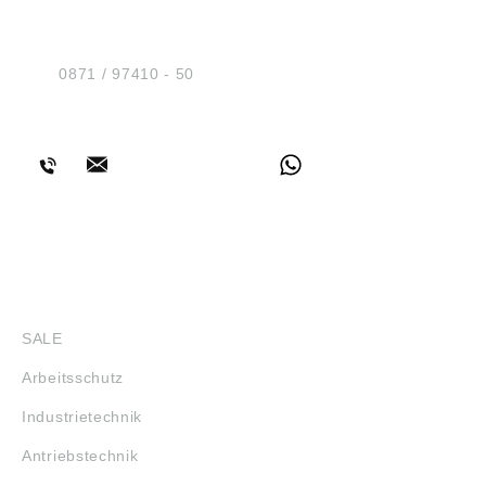
Sicherheit GmbH
Am Industriegleis 7
D-84030 Ergolding
Tel.:
0871 / 97410 - 50
BERATUNG
SHOP
SALE
Arbeitsschutz
Industrietechnik
Antriebstechnik