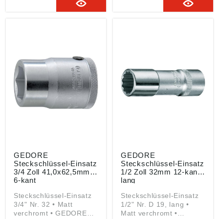
manganphosphatiert •
vorstehende Bolzen
DIN 7422 • Griffig
Angaben gemäß
gerändelt • Innen-4-
Produktsicherheitsveror
kant-Antrieb DIN 3120 –
dnung ((EU) 2023/998):
C 6,3, ISO 1174 •
GEDORE
Kugelfangrille Angaben
Werkzeugfabrik GmbH &
gemäß
Co. KG, Remscheider
Produktsicherheitsveror
Straße 149, 42899
dnung ((EU) 2023/998):
Remscheid, DE,
GEDORE
gedore.empfang@gedor
Werkzeugfabrik GmbH &
e.com
Co. KG, Remscheider
Straße 149, 42899
Remscheid, DE,
gedore.empfang@gedor
e.com
GEDORE
GEDORE
Steckschlüssel-Einsatz
Steckschlüssel-Einsatz
3/4 Zoll 41,0x62,5mm
1/2 Zoll 32mm 12-kant
6-kant
lang
Steckschlüssel-Einsatz
Steckschlüssel-Einsatz
3/4" Nr. 32 • Matt
1/2" Nr. D 19, lang •
verchromt • GEDORE
Matt verchromt •