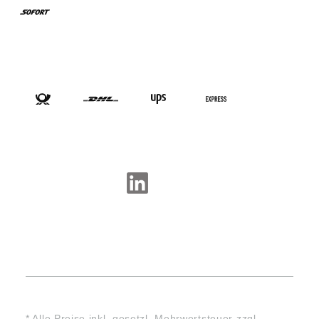
VERSANDARTEN
SOCIAL-MEDIA
* Alle Preise inkl. gesetzl. Mehrwertsteuer zzgl.