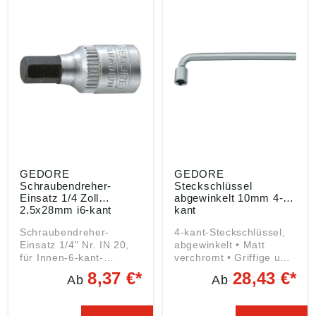
Kugelarretierung • 2-
% •
Komponentengriff mit
Genauigkeitsanforderun
Aufhängeloch Angaben
gen nach DIN EN ISO
gemäß
6789 Angaben gemäß
Produktsicherheitsveror
Produktsicherheitsveror
dnung ((EU) 2023/998):
dnung ((EU) 2023/998):
GEDORE
GEDORE
Werkzeugfabrik GmbH &
Werkzeugfabrik GmbH &
Co. KG, Remscheider
Co. KG, Remscheider
Straße 149, 42899
Straße 149, 42899
Remscheid, DE,
Remscheid, DE,
gedore.empfang@gedor
gedore.empfang@gedor
e.com
e.com
GEDORE
GEDORE
Schraubendreher-
Steckschlüssel
Einsatz 1/4 Zoll
abgewinkelt 10mm 4-
2,5x28mm i6-kant
kant
Schraubendreher-
4-kant-Steckschlüssel,
Einsatz 1/4" Nr. IN 20,
abgewinkelt • Matt
für Innen-6-kant-
verchromt • Griffige und
Schrauben • Matt
blendfreie Oberfläche •
8,37 €*
28,43 €*
Ab
Ab
verchromt • GEDORE
GEDORE Vanadium
Vanadium Stahl 31CrV3
Stahl 31CrV3 • Große
• Spitze
Kopftiefe für