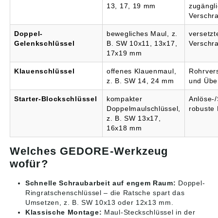
13, 17, 19 mm
zugängl
Verschr
Doppel-
bewegliches Maul, z.
versetzt
Gelenkschlüssel
B. SW 10x11, 13x17,
Verschr
17x19 mm
Klauenschlüssel
offenes Klauenmaul,
Rohrver
z. B. SW 14, 24 mm
und Übe
Starter-Blockschlüssel
kompakter
Anlöse-
Doppelmaulschlüssel,
robuste
z. B. SW 13x17,
16x18 mm
Welches GEDORE-Werkzeug
wofür?
Schnelle Schraubarbeit auf engem Raum:
Doppel-
Ringratschenschlüssel – die Ratsche spart das
Umsetzen, z. B. SW 10x13 oder 12x13 mm.
Klassische Montage:
Maul-Steckschlüssel in der