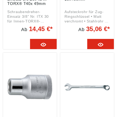
TORX® T40x 49mm
Schraubendreher-
Aufsteckrohr für Zug-
Einsatz 3/8" Nr. ITX 30
Ringschlüssel • Matt
für Innen-TORX®-
verchromt • Stahlrohr •
Schrauben • Matt
Zur Verlängerung des
14,45 €*
35,06 €*
Ab
Ab
verchromt • GEDORE
Hebelarms und
Vanadium Stahl 31CrV3
Aufbringung höherer
• Spitze
Kräfte Angaben gemäß
manganphosphatiert •
Produktsicherheitsveror
Griffige Kreuzrändelung
dnung ((EU) 2023/998):
• Innen-4-kant-Antrieb
GEDORE
DIN 3120 – C 10, ISO
Werkzeugfabrik GmbH &
1174 • Kugelfangrille
Co. KG, Remscheider
Angaben gemäß
Straße 149, 42899
Produktsicherheitsveror
Remscheid, DE,
dnung ((EU) 2023/998):
gedore.empfang@gedor
GEDORE
e.com
Werkzeugfabrik GmbH &
Co. KG, Remscheider
Straße 149, 42899
Remscheid, DE,
gedore.empfang@gedor
e.com