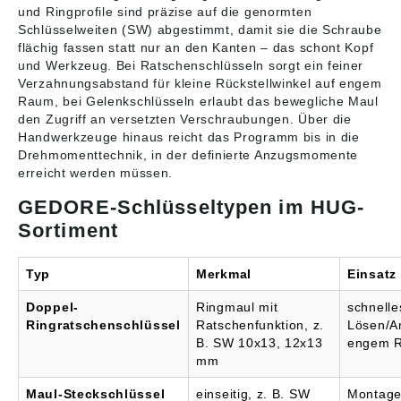
und Ringprofile sind präzise auf die genormten
Schlüsselweiten (SW) abgestimmt, damit sie die Schraube
flächig fassen statt nur an den Kanten – das schont Kopf
und Werkzeug. Bei Ratschenschlüsseln sorgt ein feiner
Verzahnungsabstand für kleine Rückstellwinkel auf engem
Raum, bei Gelenkschlüsseln erlaubt das bewegliche Maul
den Zugriff an versetzten Verschraubungen. Über die
Handwerkzeuge hinaus reicht das Programm bis in die
Drehmomenttechnik, in der definierte Anzugsmomente
erreicht werden müssen.
GEDORE-Schlüsseltypen im HUG-
Sortiment
Typ
Merkmal
Einsatz
Doppel-
Ringmaul mit
schnelle
Ringratschenschlüssel
Ratschenfunktion, z.
Lösen/A
B. SW 10x13, 12x13
engem 
mm
Maul-Steckschlüssel
einseitig, z. B. SW
Montage