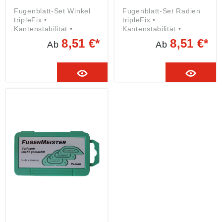
Fugenblatt-Set Winkel
Fugenblatt-Set Radien
tripleFix •
tripleFix •
Kantenstabilität •
Kantenstabilität •
Abriebfestigkeit und
Abriebfestigkeit und
8,51 €*
8,51 €*
Ab
Ab
hohe Flexibilität • Für
hohe Flexibilität • Für
dauerelastisches
dauerelastisches
Ausfugen Lieferung: In
Ausfugen Lieferung: In
Kunststoffbox. Inhalt:
Kunststoffbox. Inhalt: 4
Mit Winkelschablonen:
4+6+8, 5+7+9, 10+12
mm Kantenlage.