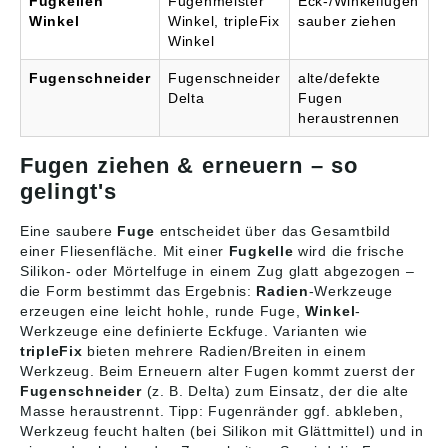
Fugkellen
Fugenmeister
Eck-/Winkelfugen
Winkel
Winkel, tripleFix
sauber ziehen
Winkel
Fugenschneider
Fugenschneider
alte/defekte
Delta
Fugen
heraustrennen
Fugen ziehen & erneuern – so
gelingt's
Eine saubere
Fuge
entscheidet über das Gesamtbild
einer Fliesenfläche. Mit einer
Fugkelle
wird die frische
Silikon- oder Mörtelfuge in einem Zug glatt abgezogen –
die Form bestimmt das Ergebnis:
Radien
-Werkzeuge
erzeugen eine leicht hohle, runde Fuge,
Winkel
-
Werkzeuge eine definierte Eckfuge. Varianten wie
tripleFix
bieten mehrere Radien/Breiten in einem
Werkzeug. Beim Erneuern alter Fugen kommt zuerst der
Fugenschneider
(z. B. Delta) zum Einsatz, der die alte
Masse heraustrennt. Tipp: Fugenränder ggf. abkleben,
Werkzeug feucht halten (bei Silikon mit Glättmittel) und in