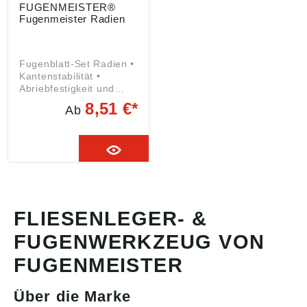
FUGENMEISTER®
Fugenmeister Radien
Fugenblatt-Set Radien •
Kantenstabilität •
Abriebfestigkeit und
hohe Flexibilität • Für
8,51 €*
Ab
dauerelastische
Ausfugen Lieferung: In
Kunststoffbox. Inhalt: 4
FLIESENLEGER- &
FUGENWERKZEUG VON
FUGENMEISTER
Über die Marke