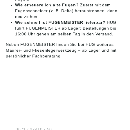
Wie erneuere ich alte Fugen?
Zuerst mit dem
Fugenschneider (z. B. Delta) heraustrennen, dann
neu ziehen.
Wie schnell ist FUGENMEISTER lieferbar?
HUG
führt FUGENMEISTER ab Lager; Bestellungen bis
16:00 Uhr gehen am selben Tag in den Versand.
Neben FUGENMEISTER finden Sie bei HUG weiteres
Maurer- und Fliesenlegerwerkzeug
– ab Lager und mit
persönlicher Fachberatung.
HUG® Technik und
Sicherheit GmbH
Am Industriegleis 7
D-84030 Ergolding
Tel.:
0871 / 97410 - 50