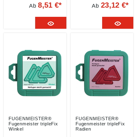
hohe Flexibilität • Für
harten Untergründen
8,51 €*
23,12 €*
Ab
Ab
dauerelastisches
wie Keramik, Marmor,
Ausfugen Lieferung: In
Granit und Fliesen •
Kunststoffbox. Inhalt:
Zum gründlichen
Winkelschablonen: 90°
Entfernen von flexiblen
Winkel, 45° Winkel mit
Dichtstoffmassen, wie
5/6 mm Kante, 45°
Silikon, Acryl oder
Winkel mit 8/10 mm
Dichtstoffkleber aus
Kante und
Anschluss-, Bewegungs-
Eckschablone: R3 (3
und Dehnfugen Hinweis:
mm).
Nicht verwendbar für
andere Materialien wie
Kunststoffe aller Art
oder Holzprodukte
FUGENMEISTER®
FUGENMEISTER®
Fugenmeister tripleFix
Fugenmeister tripleFix
Winkel
Radien