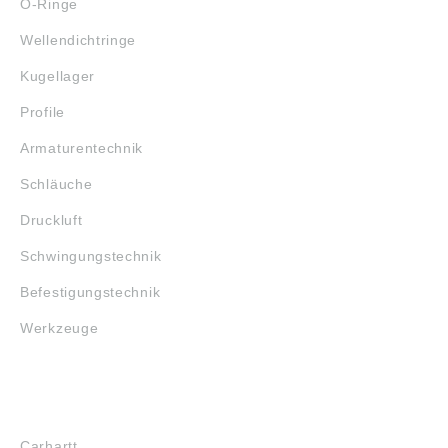
O-Ringe
Wellendichtringe
Kugellager
Profile
Armaturentechnik
Schläuche
Druckluft
Schwingungstechnik
Befestigungstechnik
Werkzeuge
MARKENSHOPS
Carhartt