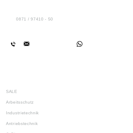
Sicherheit GmbH
Am Industriegleis 7
D-84030 Ergolding
Tel.:
0871 / 97410 - 50
BERATUNG
SHOP
SALE
Arbeitsschutz
Industrietechnik
Antriebstechnik