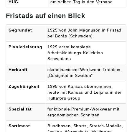
Höhenverstellung der
HUG
am selben Tag in den Versand
Kniepolster in den
Knietaschen •
Fristads auf einen Blick
Reflektierende Details
an Knie- und
Beinabschlüssen •
Gegründet
1925 von John Magnuson in Fristad
Ripstop-verstärkte
bei Borås (Schweden)
Beinabschlüsse •
Geprüft und zugelassen
Pionierleistung
1929 erste komplette
gemäß EN 14404
Arbeitskleidungs-Kollektion
zusammen mit den
Schwedens
Kniepolstern 124292 •
OEKO-TEX® zertifiziert.
Herkunft
skandinavische Workwear-Tradition,
Waschanleitung:
Normalwaschgang bei
„Designed in Sweden"
60°C Nicht bleichen
Trocknen im
Zugehörigkeit
1995 von Kansas übernommen,
Wäschetrockner
heute mit Kansas und Leijona in der
möglich, bis 60°C
Hultafors Group
Bügeln mit einer
Höchsttemperatur von
Spezialität
funktionale Premium-Workwear mit
110°C Nicht
ergonomischen Schnitten
Trockenreinigen
Sortiment
Bundhosen, Shorts, Stretch-Modelle,
Jacken, Warnschutz, Multinorm