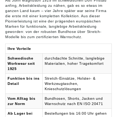
Als John Magnuson 1925 im schwedischen Dorf Fristad
Rückenteil • Verdeckter
150°C Professionelle
Front-Knopf • 2
Trockenreinigung,
anfing, Arbeitskleidung zu nähen, gab es so etwas im
Vordertaschen • 2
normaler Prozess
ganzen Land kaum – vier Jahre später war seine Firma
Gesäßtaschen mit
die erste mit einer kompletten Kollektion. Aus dieser
Reißverschluss •
Pionierleistung ist eine der prägenden europäischen
Doppelt verstärkte
Marken für funktionale, langlebige
Arbeitskleidung
Schrittnaht • Beintasche
geworden: von der robusten Bundhose über Stretch-
mit
Modelle bis zum zertifizierten Warnschutz.
Druckknopfverschluss
und Innenschlaufe für
Zollstock,
Ihre Vorteile
Reißverschlusstasche,
Stifttasche und 2
Schwedische
durchdachte Schnitte, langlebige
Werkzeugtaschen •
Workwear seit
Materialien, hoher Tragekomfort
Beintasche mit
1925
Druckknopfverschluss,
Tasche mit
Funktion bis ins
Stretch-Einsätze, Holster- &
Reißverschluss,
Detail
Werkzeugtaschen,
Handytasche und
Knieschutzlösungen
Ausweistasche mit
Patte, D-Ring unter der
Vom Alltag bis
Bundhosen, Shorts, Jacken und
Patte • Ripstop-Stretch-
zur Norm
Warnschutz nach EN ISO 20471
Knietaschen mit
Außenöffnung von oben
mit Klettverschluss •
Ab Lager bei
Bestellungen bis 16:00 Uhr gehen