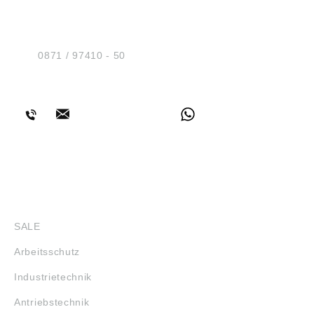
Sicherheit GmbH
Am Industriegleis 7
D-84030 Ergolding
Tel.:
0871 / 97410 - 50
BERATUNG
SHOP
SALE
Arbeitsschutz
Industrietechnik
Antriebstechnik