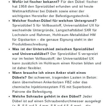
Wofür ist fischer bekannt?
Für den Dübel: fischer
hat 1958 den Spreizdübel erfunden und ist heute
Weltmarktführer bei Dübeln sowie einer der
wichtigsten Hersteller der Befestigungstechnik.
Welcher fischer-Dübel für welchen Untergrund?
Spreizdübel S für Vollbaustoff, Universaldübel UX für
wechselnde Untergründe, Langschaftdübel SXR für
Lochstein und Rahmen, Hohlraum-Metalldübel HM
für Gipskarton – die genaue Eignung steht in der
Produktbeschreibung.
Was ist der Unterschied zwischen Spreizdübel
und Universaldübel?
Der Spreizdübel S verspreizt
nur im festen Vollbaustoff; der Universaldübel UX
kann zusätzlich im Hohlraum einen Knoten bilden und
ist daher flexibler.
Wann brauche ich einen Anker statt eines
Dübels?
Bei schweren, tragenden Lasten in Beton:
dann übernehmen Ankerbolzen FBZ oder das
chemische Injektionssystem FIS mit Superbond-
Patrone die Befestigung.
Welche Schraube gehört in den Dübel?
Jeder
Dübel ist auf einen Schraubendurchmesser ausgelegt
(z. B. S 5 auf 3–4 mm, S 8 auf 4,5–6 mm) – die