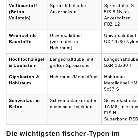
Vollbaustoff
Spreizdübel oder
Spreizdübel S
(Beton,
Ankerbolzen
5/S 8 Nylon,
Vollstein)
Ankerbolzen
FBZ 12
Wechselnde
Universaldübel
Universaldübel
Baustoffe
(verknotet im
UX 10x60 Nylo
Hohlraum)
Hochlochziegel
Langschaftdübel mit
Langschaftdübe
& Lochstein
großer Spreizzone
SXR 10x80 T
Gipskarton &
Hohlraum-/Metalldübel
Hohlraum-
Hohlraum
Metalldübel HM
5x37 S
Schwerlast in
Schwerlastanker oder
Schwerlastanke
Beton
chemische Injektion
TA M8, Injektio
FIS H +
Superbond RS
Die wichtigsten fischer-Typen im