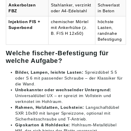
Ankerbolzen
Stahlanker, verzinkt
Schwerlast
FBZ
oder A4-Edelstahl
in Beton
Injektion FIS +
chemischer Mörtel
höchste
Superbond
mit Ankerhülse (z.
Lasten,
B. FIS H 12x50)
randnahe
Befestigung
Welche fischer-Befestigung für
welche Aufgabe?
Bilder, Lampen, leichte Lasten:
Spreizdübel S 5
oder S 6 mit passender Schraube – der Klassiker für
die Wand.
Unbekannter oder wechselnder Untergrund:
Universaldübel UX – er spreizt im Vollstein und
verknotet im Hohlraum.
Rahmen, Holzlatten, Lochstein:
Langschaftdübel
SXR 10x80 mit langer Spreizzone, optional mit
Sicherheitsschraube und T-Antrieb.
Gipskarton & Hohldecke:
Hohlraum-Metalldübel
HM, der sich hinter der Platte verspreizt.