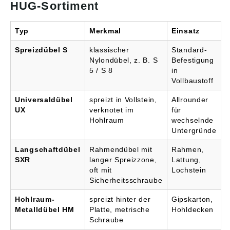
HUG-Sortiment
Typ
Merkmal
Einsatz
Spreizdübel S
klassischer
Standard-
Nylondübel, z. B. S
Befestigung
5 / S 8
in
Vollbaustoff
Universaldübel
spreizt in Vollstein,
Allrounder
UX
verknotet im
für
Hohlraum
wechselnde
Untergründe
Langschaftdübel
Rahmendübel mit
Rahmen,
SXR
langer Spreizzone,
Lattung,
oft mit
Lochstein
Sicherheitsschraube
Hohlraum-
spreizt hinter der
Gipskarton,
Metalldübel HM
Platte, metrische
Hohldecken
Schraube