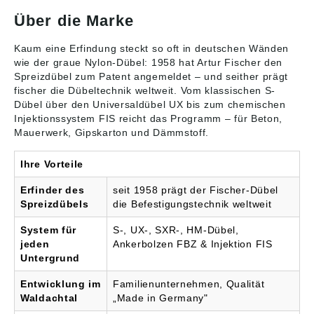
Vollbaustoffen führen
Über die Marke
die zwei Spreizzonen zu
optimalen Haltewerten •
ETA-07/0121 und ETA-
Kaum eine Erfindung steckt so oft in deutschen Wänden
14/0297 Zugelassen für:
wie der graue Nylon-Dübel: 1958 hat Artur Fischer den
Hochlochziegel,
Spreizdübel zum Patent angemeldet – und seither prägt
Porenbeton, Hohlblock
fischer die
Dübeltechnik
weltweit. Vom klassischen S-
aus Leichtbeton,
Dübel über den Universaldübel UX bis zum chemischen
Kalksand-Lochstein,
Injektionssystem FIS reicht das Programm – für Beton,
Wärmedämmblöcke,
Mauerwerk, Gipskarton und Dämmstoff.
Vollblock aus Leicht-
und Normalbeton,
Vollziegel, Kalksand-
Ihre Vorteile
Vollstein, Beton >=
C12/15 Auch geeignet
Erfinder des
seit 1958 prägt der Fischer-Dübel
für: Naturstein mit
Spreizdübels
die Befestigungstechnik weltweit
dichtem Gefüge,
Vollgips-Platten
System für
S-, UX-, SXR-, HM-Dübel,
Angaben gemäß
jeden
Ankerbolzen FBZ & Injektion FIS
Produktsicherheitsveror
Untergrund
dnung ((EU) 2023/998):
fischer Deutschland
Entwicklung im
Familienunternehmen, Qualität
Vertriebs GmbH, Klaus-
Waldachtal
„Made in Germany"
Fischer-Str. 1, 72178
Waldachtal, DE,