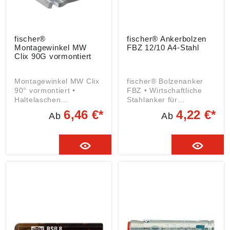
fischer®
fischer® Ankerbolzen
Montagewinkel MW
FBZ 12/10 A4-Stahl
Clix 90G vormontiert
Montagewinkel MW Clix
fischer® Bolzenanker
90° vormontiert •
FBZ • Wirtschaftliche
Haltelaschen
Stahlanker für
ermöglichen die
gerissenen Beton •
6,46 €*
4,22 €*
Ab
Ab
formschlüssige Montage
Geeignet für die Vor-
längs und quer zur
und Durchsteckmontage
Schienenrichtung und
• Zwei
flexibilisieren die
Verankerungstiefen für
Schienenverbindung •
mehr Flexibilität in der
Die flache Seite mit
Anwendung •
Langloch ermöglicht die
Zugelassen für
Montage direkt an den
gerissenen und
Untergrund für eine
ungerissenen Beton
platzsparende
C12/15 und C20/25 bis
Befestigung • Die
C50/60 • ETA-17/0624 •
Standardlochung erlaubt
DoP No. 0122 - EN FBZ:
den exakten Anschluss
Stahl, galvanisch